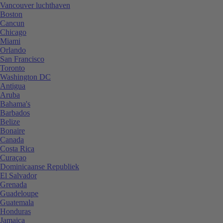
Vancouver luchthaven
Boston
Cancun
Chicago
Miami
Orlando
San Francisco
Toronto
Washington DC
Antigua
Aruba
Bahama's
Barbados
Belize
Bonaire
Canada
Costa Rica
Curaçao
Dominicaanse Republiek
El Salvador
Grenada
Guadeloupe
Guatemala
Honduras
Jamaica