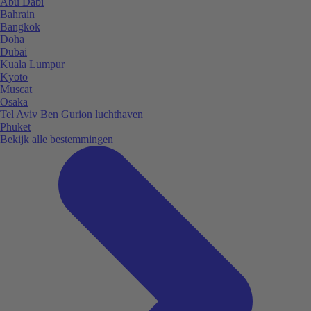
Abu Dabi
Bahrain
Bangkok
Doha
Dubai
Kuala Lumpur
Kyoto
Muscat
Osaka
Tel Aviv Ben Gurion luchthaven
Phuket
Bekijk alle bestemmingen