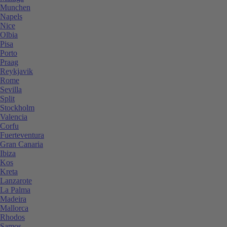
Munchen
Napels
Nice
Olbia
Pisa
Porto
Praag
Reykjavik
Rome
Sevilla
Split
Stockholm
Valencia
Corfu
Fuerteventura
Gran Canaria
Ibiza
Kos
Kreta
Lanzarote
La Palma
Madeira
Mallorca
Rhodos
Samos