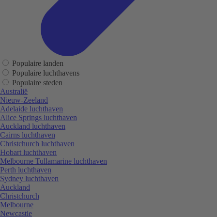
Populaire landen
Populaire luchthavens
Populaire steden
Australië
Nieuw-Zeeland
Adelaide luchthaven
Alice Springs luchthaven
Auckland luchthaven
Cairns luchthaven
Christchurch luchthaven
Hobart luchthaven
Melbourne Tullamarine luchthaven
Perth luchthaven
Sydney luchthaven
Auckland
Christchurch
Melbourne
Newcastle