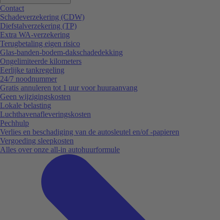
Contact
Schadeverzekering (CDW)
Diefstalverzekering (TP)
Extra WA-verzekering
Terugbetaling eigen risico
Glas-banden-bodem-dakschadedekking
Ongelimiteerde kilometers
Eerlijke tankregeling
24/7 noodnummer
Gratis annuleren tot 1 uur voor huuraanvang
Geen wijzigingskosten
Lokale belasting
Luchthavenafleveringskosten
Pechhulp
Verlies en beschadiging van de autosleutel en/of -papieren
Vergoeding sleepkosten
Alles over onze all-in autohuurformule