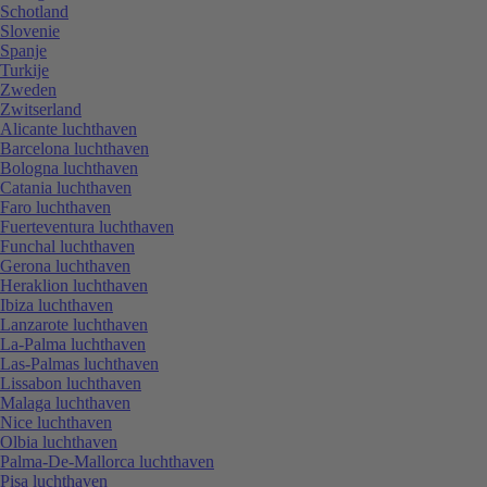
Schotland
Slovenie
Spanje
Turkije
Zweden
Zwitserland
Alicante luchthaven
Barcelona luchthaven
Bologna luchthaven
Catania luchthaven
Faro luchthaven
Fuerteventura luchthaven
Funchal luchthaven
Gerona luchthaven
Heraklion luchthaven
Ibiza luchthaven
Lanzarote luchthaven
La-Palma luchthaven
Las-Palmas luchthaven
Lissabon luchthaven
Malaga luchthaven
Nice luchthaven
Olbia luchthaven
Palma-De-Mallorca luchthaven
Pisa luchthaven