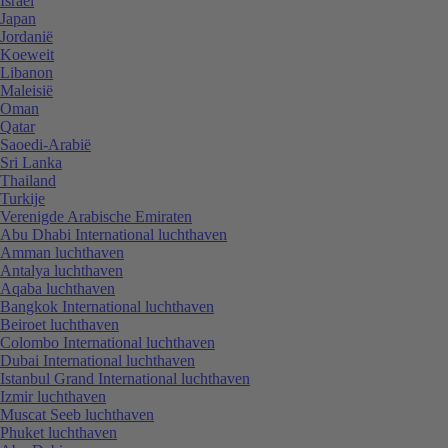
Israël
Japan
Jordanië
Koeweit
Libanon
Maleisië
Oman
Qatar
Saoedi-Arabië
Sri Lanka
Thailand
Turkije
Verenigde Arabische Emiraten
Abu Dhabi International luchthaven
Amman luchthaven
Antalya luchthaven
Aqaba luchthaven
Bangkok International luchthaven
Beiroet luchthaven
Colombo International luchthaven
Dubai International luchthaven
Istanbul Grand International luchthaven
Izmir luchthaven
Muscat Seeb luchthaven
Phuket luchthaven