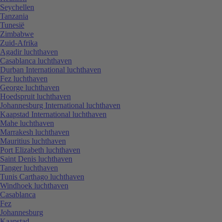
Seychellen
Tanzania
Tunesië
Zimbabwe
Zuid-Afrika
Agadir luchthaven
Casablanca luchthaven
Durban International luchthaven
Fez luchthaven
George luchthaven
Hoedspruit luchthaven
Johannesburg International luchthaven
Kaapstad International luchthaven
Mahe luchthaven
Marrakesh luchthaven
Mauritius luchthaven
Port Elizabeth luchthaven
Saint Denis luchthaven
Tanger luchthaven
Tunis Carthago luchthaven
Windhoek luchthaven
Casablanca
Fez
Johannesburg
Kaapstad