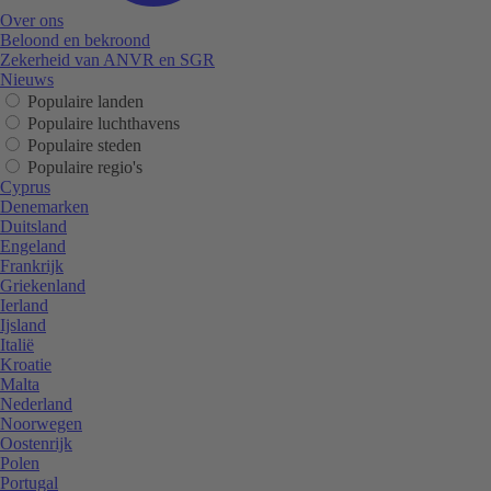
Over ons
Beloond en bekroond
Zekerheid van ANVR en SGR
Nieuws
Populaire landen
Populaire luchthavens
Populaire steden
Populaire regio's
Cyprus
Denemarken
Duitsland
Engeland
Frankrijk
Griekenland
Ierland
Ijsland
Italië
Kroatie
Malta
Nederland
Noorwegen
Oostenrijk
Polen
Portugal