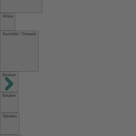
Afrika
Australië / Oceanië
Boeken
Betalen
Ophalen