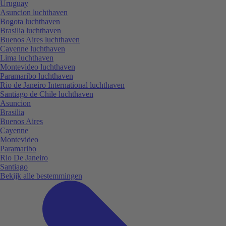
Uruguay
Asuncion luchthaven
Bogota luchthaven
Brasilia luchthaven
Buenos Aires luchthaven
Cayenne luchthaven
Lima luchthaven
Montevideo luchthaven
Paramaribo luchthaven
Rio de Janeiro International luchthaven
Santiago de Chile luchthaven
Asuncion
Brasilia
Buenos Aires
Cayenne
Montevideo
Paramaribo
Rio De Janeiro
Santiago
Bekijk alle bestemmingen