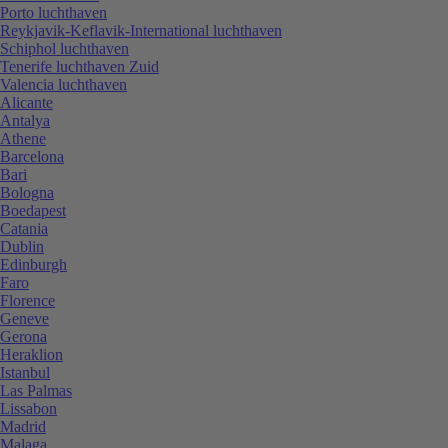
Porto luchthaven
Reykjavik-Keflavik-International luchthaven
Schiphol luchthaven
Tenerife luchthaven Zuid
Valencia luchthaven
Alicante
Antalya
Athene
Barcelona
Bari
Bologna
Boedapest
Catania
Dublin
Edinburgh
Faro
Florence
Geneve
Gerona
Heraklion
Istanbul
Las Palmas
Lissabon
Madrid
Malaga