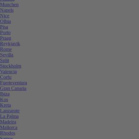
Munchen
Napels
Nice
Olbia
Pisa
Porto
Praag
Reykjavik
Rome
Sevilla
Split
Stockholm
Valencia
Corfu
Fuerteventura
Gran Canaria
Ibiza
Kos
Kreta
Lanzarote
La Palma
Madeira
Mallorca
Rhodos
Samos