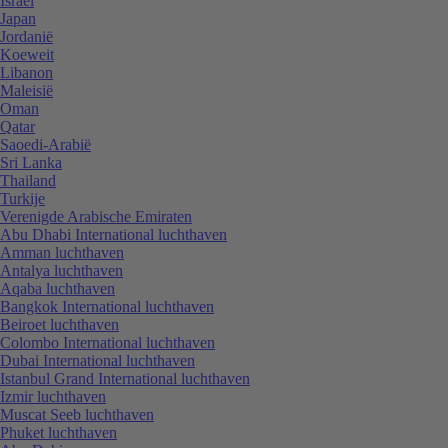
Israël
Japan
Jordanië
Koeweit
Libanon
Maleisië
Oman
Qatar
Saoedi-Arabië
Sri Lanka
Thailand
Turkije
Verenigde Arabische Emiraten
Abu Dhabi International luchthaven
Amman luchthaven
Antalya luchthaven
Aqaba luchthaven
Bangkok International luchthaven
Beiroet luchthaven
Colombo International luchthaven
Dubai International luchthaven
Istanbul Grand International luchthaven
Izmir luchthaven
Muscat Seeb luchthaven
Phuket luchthaven