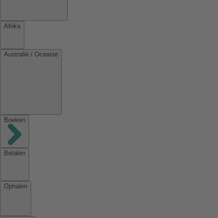
Afrika
Australië / Oceanië
Boeken
Betalen
Ophalen