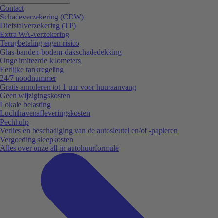
Contact
Schadeverzekering (CDW)
Diefstalverzekering (TP)
Extra WA-verzekering
Terugbetaling eigen risico
Glas-banden-bodem-dakschadedekking
Ongelimiteerde kilometers
Eerlijke tankregeling
24/7 noodnummer
Gratis annuleren tot 1 uur voor huuraanvang
Geen wijzigingskosten
Lokale belasting
Luchthavenafleveringskosten
Pechhulp
Verlies en beschadiging van de autosleutel en/of -papieren
Vergoeding sleepkosten
Alles over onze all-in autohuurformule