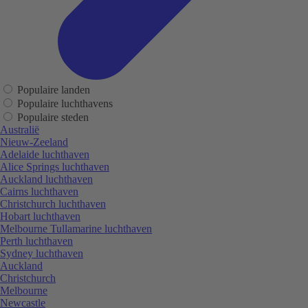
Populaire landen
Populaire luchthavens
Populaire steden
Australië
Nieuw-Zeeland
Adelaide luchthaven
Alice Springs luchthaven
Auckland luchthaven
Cairns luchthaven
Christchurch luchthaven
Hobart luchthaven
Melbourne Tullamarine luchthaven
Perth luchthaven
Sydney luchthaven
Auckland
Christchurch
Melbourne
Newcastle