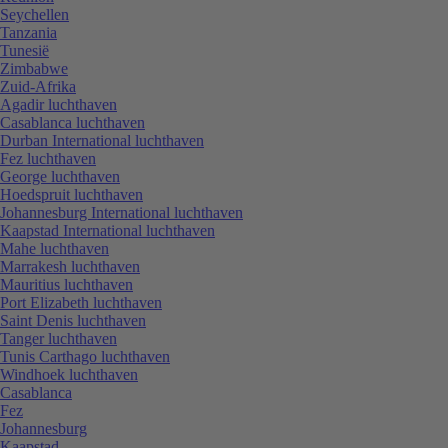
Seychellen
Tanzania
Tunesië
Zimbabwe
Zuid-Afrika
Agadir luchthaven
Casablanca luchthaven
Durban International luchthaven
Fez luchthaven
George luchthaven
Hoedspruit luchthaven
Johannesburg International luchthaven
Kaapstad International luchthaven
Mahe luchthaven
Marrakesh luchthaven
Mauritius luchthaven
Port Elizabeth luchthaven
Saint Denis luchthaven
Tanger luchthaven
Tunis Carthago luchthaven
Windhoek luchthaven
Casablanca
Fez
Johannesburg
Kaapstad