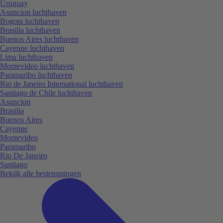
Uruguay
Asuncion luchthaven
Bogota luchthaven
Brasilia luchthaven
Buenos Aires luchthaven
Cayenne luchthaven
Lima luchthaven
Montevideo luchthaven
Paramaribo luchthaven
Rio de Janeiro International luchthaven
Santiago de Chile luchthaven
Asuncion
Brasilia
Buenos Aires
Cayenne
Montevideo
Paramaribo
Rio De Janeiro
Santiago
Bekijk alle bestemmingen