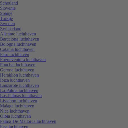
Schotland
Slovenie
Spanje
Turkije
Zweden
Zwitserland
Alicante luchthaven
Barcelona luchthaven
Bologna luchthaven
Catania luchthaven
Faro luchthaven
Fuerteventura luchthaven
Funchal luchthaven
Gerona luchthaven
Heraklion luchthaven
Ibiza luchthaven
Lanzarote luchthaven
La-Palma luchthaven
Las-Palmas luchthaven
Lissabon luchthaven
Malaga luchthaven
Nice luchthaven
Olbia luchthaven
Palma-De-Mallorca luchthaven
Pisa luchthaven