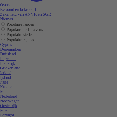
Over ons
Beloond en bekroond
Zekerheid van ANVR en SGR
Nieuws
Populaire landen
Populaire luchthavens
Populaire steden
Populaire regio's
Cyprus
Denemarken
Duitsland
Engeland
Frankrijk
Griekenland
Ierland
Ijsland
Italië
Kroatie
Malta
Nederland
Noorwegen
Oostenrijk
Polen
Portugal