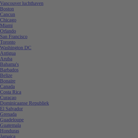
Vancouver luchthaven
Boston
Cancun
Chicago
Miami
Orlando
San Francisco
Toronto
Washington DC
Antigua
Aruba
Bahama's
Barbados
Belize
Bonaire
Canada
Costa Rica
Curaçao
Dominicaanse Republiek
El Salvador
Grenada
Guadeloupe
Guatemala
Honduras
Jamaica