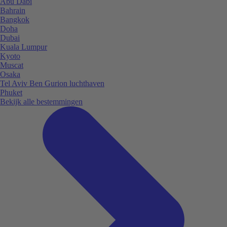
Abu Dabi
Bahrain
Bangkok
Doha
Dubai
Kuala Lumpur
Kyoto
Muscat
Osaka
Tel Aviv Ben Gurion luchthaven
Phuket
Bekijk alle bestemmingen