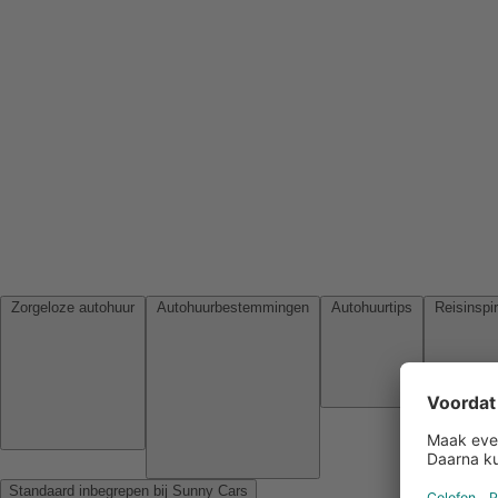
Zorgeloze autohuur
Autohuurbestemmingen
Autohuurtips
Standaard inbegrepen bij Sunny Cars