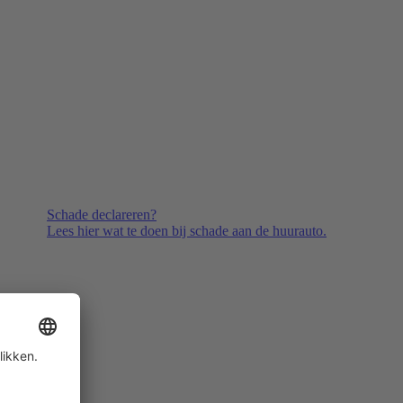
Schade declareren?
Lees hier wat te doen bij schade aan de huurauto.