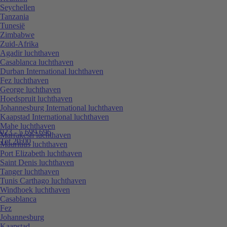
Seychellen
Tanzania
Tunesië
Zimbabwe
Zuid-Afrika
Agadir luchthaven
Casablanca luchthaven
Durban International luchthaven
Fez luchthaven
George luchthaven
Hoedspruit luchthaven
Johannesburg International luchthaven
Kaapstad International luchthaven
Mahe luchthaven
023 - 5 699 696
Marrakesh luchthaven
Tot 20:00
Mauritius luchthaven
Port Elizabeth luchthaven
Saint Denis luchthaven
Tanger luchthaven
Tunis Carthago luchthaven
Windhoek luchthaven
Casablanca
Fez
Johannesburg
Kaapstad