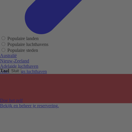
Populaire landen
Populaire luchthavens
Populaire steden
Australië
Nieuw-Zeeland
Adelaide luchthaven
Taal
Sluit
Alice Springs luchthaven
Auckland luchthaven
Cairns luchthaven
Christchurch luchthaven
Hobart luchthaven
Melbourne Tullamarine luchthaven
Doe het zelf
Perth luchthaven
Bekijk en beheer je reservering.
Sydney luchthaven
Auckland
Christchurch
Melbourne
Newcastle