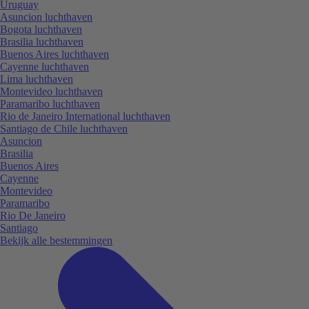
Uruguay
Asuncion luchthaven
Bogota luchthaven
Brasilia luchthaven
Buenos Aires luchthaven
Cayenne luchthaven
Lima luchthaven
Montevideo luchthaven
Paramaribo luchthaven
Rio de Janeiro International luchthaven
Santiago de Chile luchthaven
Asuncion
Brasilia
Buenos Aires
Cayenne
Montevideo
Paramaribo
Rio De Janeiro
Santiago
Bekijk alle bestemmingen