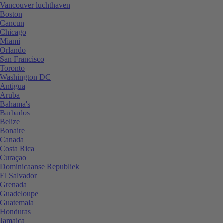
Vancouver luchthaven
Boston
Cancun
Chicago
Miami
Orlando
San Francisco
Toronto
Washington DC
Antigua
Aruba
Bahama's
Barbados
Belize
Bonaire
Canada
Costa Rica
Curaçao
Dominicaanse Republiek
El Salvador
Grenada
Guadeloupe
Guatemala
Honduras
Jamaica