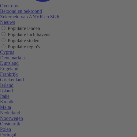
Over ons
Beloond en bekroond
Zekerheid van ANVR en SGR
Nieuws
Populaire landen
Populaire luchthavens
Populaire steden
Populaire regio's
Cyprus
Denemarken
Duitsland
Engeland
Frankrijk
Griekenland
Ierland
Ijsland
Italië
Kroatie
Malta
Nederland
Noorwegen
Oostenrijk
Polen
Portugal