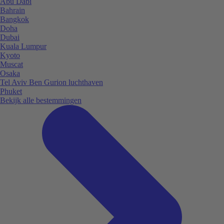
Abu Dabi
Bahrain
Bangkok
Doha
Dubai
Kuala Lumpur
Kyoto
Muscat
Osaka
Tel Aviv Ben Gurion luchthaven
Phuket
Bekijk alle bestemmingen