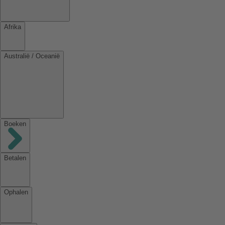
Afrika
Australië / Oceanië
Boeken
Betalen
Ophalen