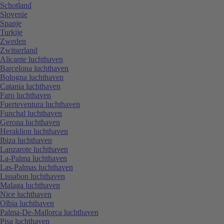
Schotland
Slovenie
Spanje
Turkije
Zweden
Zwitserland
Alicante luchthaven
Barcelona luchthaven
Bologna luchthaven
Catania luchthaven
Faro luchthaven
Fuerteventura luchthaven
Funchal luchthaven
Gerona luchthaven
Heraklion luchthaven
Ibiza luchthaven
Lanzarote luchthaven
La-Palma luchthaven
Las-Palmas luchthaven
Lissabon luchthaven
Malaga luchthaven
Nice luchthaven
Olbia luchthaven
Palma-De-Mallorca luchthaven
Pisa luchthaven