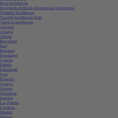
Porto luchthaven
Reykjavik-Keflavik-International luchthaven
Schiphol luchthaven
Tenerife luchthaven Zuid
Valencia luchthaven
Alicante
Antalya
Athene
Barcelona
Bari
Bologna
Boedapest
Catania
Dublin
Edinburgh
Faro
Florence
Geneve
Gerona
Heraklion
Istanbul
Las Palmas
Lissabon
Madrid
Malaga