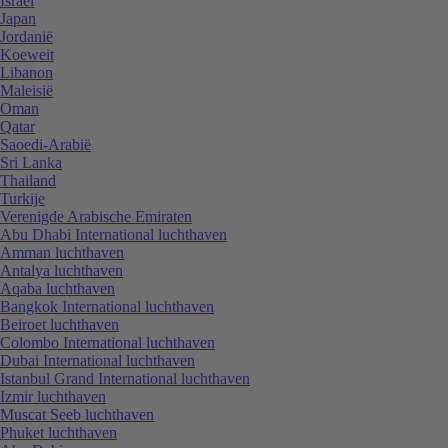
Israël
Japan
Jordanië
Koeweit
Libanon
Maleisië
Oman
Qatar
Saoedi-Arabië
Sri Lanka
Thailand
Turkije
Verenigde Arabische Emiraten
Abu Dhabi International luchthaven
Amman luchthaven
Antalya luchthaven
Aqaba luchthaven
Bangkok International luchthaven
Beiroet luchthaven
Colombo International luchthaven
Dubai International luchthaven
Istanbul Grand International luchthaven
Izmir luchthaven
Muscat Seeb luchthaven
Phuket luchthaven