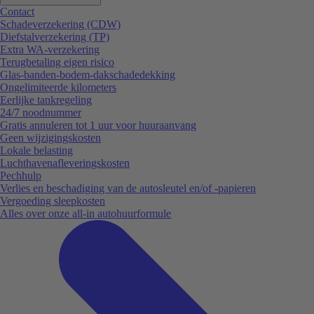
Contact
Schadeverzekering (CDW)
Diefstalverzekering (TP)
Extra WA-verzekering
Terugbetaling eigen risico
Glas-banden-bodem-dakschadedekking
Ongelimiteerde kilometers
Eerlijke tankregeling
24/7 noodnummer
Gratis annuleren tot 1 uur voor huuraanvang
Geen wijzigingskosten
Lokale belasting
Luchthavenafleveringskosten
Pechhulp
Verlies en beschadiging van de autosleutel en/of -papieren
Vergoeding sleepkosten
Alles over onze all-in autohuurformule