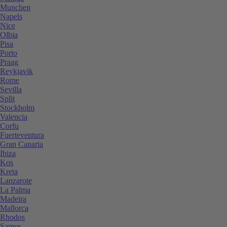
Munchen
Napels
Nice
Olbia
Pisa
Porto
Praag
Reykjavik
Rome
Sevilla
Split
Stockholm
Valencia
Corfu
Fuerteventura
Gran Canaria
Ibiza
Kos
Kreta
Lanzarote
La Palma
Madeira
Mallorca
Rhodos
Samos