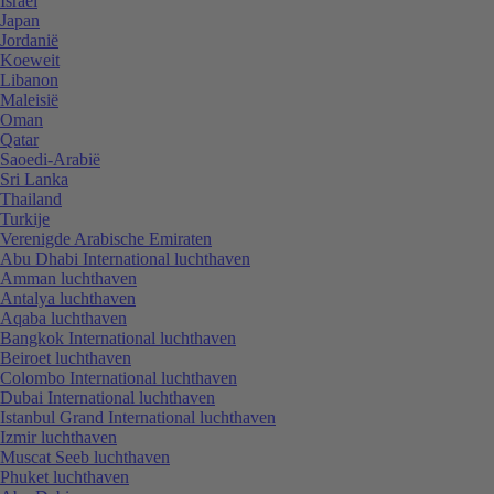
Israël
Japan
Jordanië
Koeweit
Libanon
Maleisië
Oman
Qatar
Saoedi-Arabië
Sri Lanka
Thailand
Turkije
Verenigde Arabische Emiraten
Abu Dhabi International luchthaven
Amman luchthaven
Antalya luchthaven
Aqaba luchthaven
Bangkok International luchthaven
Beiroet luchthaven
Colombo International luchthaven
Dubai International luchthaven
Istanbul Grand International luchthaven
Izmir luchthaven
Muscat Seeb luchthaven
Phuket luchthaven