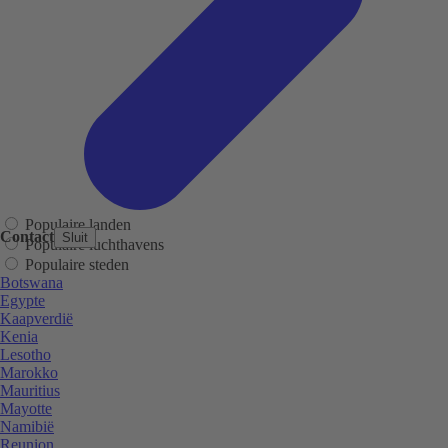
Populaire landen
Contact
Sluit
Populaire luchthavens
Populaire steden
Botswana
Egypte
Kaapverdië
Kenia
Lesotho
Marokko
Mauritius
Mayotte
Namibië
Reunion