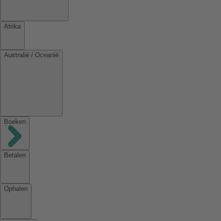
Afrika
Australië / Oceanië
Boeken
Betalen
Ophalen