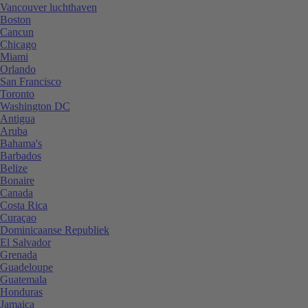
Vancouver luchthaven
Boston
Cancun
Chicago
Miami
Orlando
San Francisco
Toronto
Washington DC
Antigua
Aruba
Bahama's
Barbados
Belize
Bonaire
Canada
Costa Rica
Curaçao
Dominicaanse Republiek
El Salvador
Grenada
Guadeloupe
Guatemala
Honduras
Jamaica