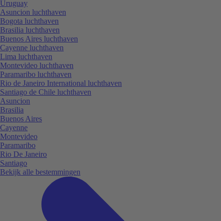
Uruguay
Asuncion luchthaven
Bogota luchthaven
Brasilia luchthaven
Buenos Aires luchthaven
Cayenne luchthaven
Lima luchthaven
Montevideo luchthaven
Paramaribo luchthaven
Rio de Janeiro International luchthaven
Santiago de Chile luchthaven
Asuncion
Brasilia
Buenos Aires
Cayenne
Montevideo
Paramaribo
Rio De Janeiro
Santiago
Bekijk alle bestemmingen