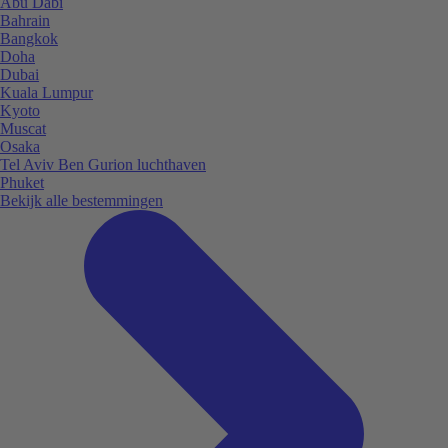
Abu Dabi
Bahrain
Bangkok
Doha
Dubai
Kuala Lumpur
Kyoto
Muscat
Osaka
Tel Aviv Ben Gurion luchthaven
Phuket
Bekijk alle bestemmingen