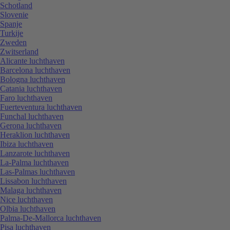
Schotland
Slovenie
Spanje
Turkije
Zweden
Zwitserland
Alicante luchthaven
Barcelona luchthaven
Bologna luchthaven
Catania luchthaven
Faro luchthaven
Fuerteventura luchthaven
Funchal luchthaven
Gerona luchthaven
Heraklion luchthaven
Ibiza luchthaven
Lanzarote luchthaven
La-Palma luchthaven
Las-Palmas luchthaven
Lissabon luchthaven
Malaga luchthaven
Nice luchthaven
Olbia luchthaven
Palma-De-Mallorca luchthaven
Pisa luchthaven