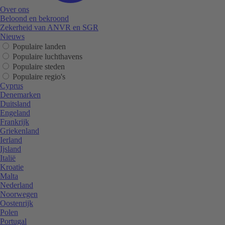
Over ons
Beloond en bekroond
Zekerheid van ANVR en SGR
Nieuws
Populaire landen
Populaire luchthavens
Populaire steden
Populaire regio's
Cyprus
Denemarken
Duitsland
Engeland
Frankrijk
Griekenland
Ierland
Ijsland
Italië
Kroatie
Malta
Nederland
Noorwegen
Oostenrijk
Polen
Portugal