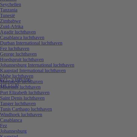
Seychellen
Tanzania
Tunesië
Zimbabwe
Zuid-Afrika
Agadir luchthaven
Casablanca luchthaven
Durban International luchthaven
Fez luchthaven
George luchthaven
Hoedspruit luchthaven
Johannesburg International luchthaven
Kaapstad International luchthaven
Mahe luchthaven
023 - 5 699 696
Marrakesh luchthaven
Tot 17:30
Mauritius luchthaven
Port Elizabeth luchthaven
Saint Denis luchthaven
Tanger luchthaven
Tunis Carthago luchthaven
Windhoek luchthaven
Casablanca
Fez
Johannesburg
Kaapstad