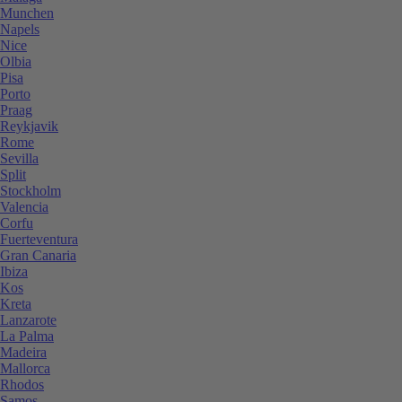
Munchen
Napels
Nice
Olbia
Pisa
Porto
Praag
Reykjavik
Rome
Sevilla
Split
Stockholm
Valencia
Corfu
Fuerteventura
Gran Canaria
Ibiza
Kos
Kreta
Lanzarote
La Palma
Madeira
Mallorca
Rhodos
Samos