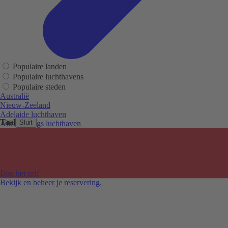
Populaire landen
Populaire luchthavens
Populaire steden
Australië
Nieuw-Zeeland
Adelaide luchthaven
Taal
Sluit
Alice Springs luchthaven
Auckland luchthaven
Cairns luchthaven
Christchurch luchthaven
Hobart luchthaven
Melbourne Tullamarine luchthaven
Doe het zelf
Perth luchthaven
Bekijk en beheer je reservering.
Sydney luchthaven
Auckland
Christchurch
Melbourne
Newcastle