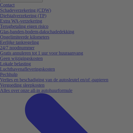
Contact
Schadeverzekering (CDW)
Diefstalverzekering (TP)
Extra WA-verzekering
Terugbetaling eigen risico
Glas-banden-bodem-dakschadedekking
Ongelimiteerde kilometers
Eerlijke tankregeling
24/7 noodnummer
Gratis annuleren tot 1 uur voor huuraanvang
Geen wijzigingskosten
Lokale belasting
Luchthavenafleveringskosten
Pechhulp
Verlies en beschadiging van de autosleutel en/of -papieren
Vergoeding sleepkosten
Alles over onze all-in autohuurformule