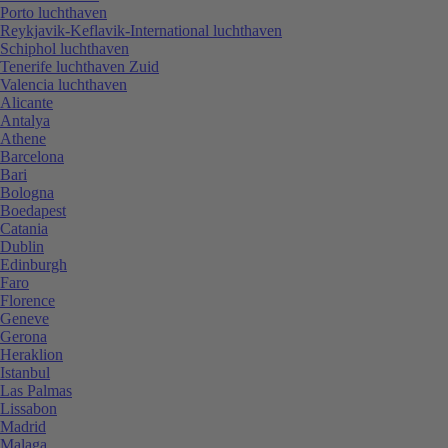
Porto luchthaven
Reykjavik-Keflavik-International luchthaven
Schiphol luchthaven
Tenerife luchthaven Zuid
Valencia luchthaven
Alicante
Antalya
Athene
Barcelona
Bari
Bologna
Boedapest
Catania
Dublin
Edinburgh
Faro
Florence
Geneve
Gerona
Heraklion
Istanbul
Las Palmas
Lissabon
Madrid
Malaga