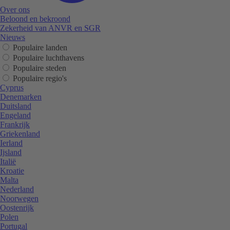
Over ons
Beloond en bekroond
Zekerheid van ANVR en SGR
Nieuws
Populaire landen
Populaire luchthavens
Populaire steden
Populaire regio's
Cyprus
Denemarken
Duitsland
Engeland
Frankrijk
Griekenland
Ierland
Ijsland
Italië
Kroatie
Malta
Nederland
Noorwegen
Oostenrijk
Polen
Portugal