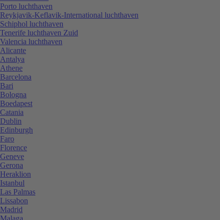
Porto luchthaven
Reykjavik-Keflavik-International luchthaven
Schiphol luchthaven
Tenerife luchthaven Zuid
Valencia luchthaven
Alicante
Antalya
Athene
Barcelona
Bari
Bologna
Boedapest
Catania
Dublin
Edinburgh
Faro
Florence
Geneve
Gerona
Heraklion
Istanbul
Las Palmas
Lissabon
Madrid
Malaga