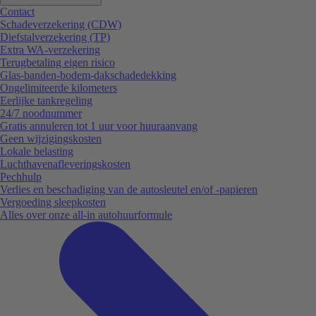
Contact
Schadeverzekering (CDW)
Diefstalverzekering (TP)
Extra WA-verzekering
Terugbetaling eigen risico
Glas-banden-bodem-dakschadedekking
Ongelimiteerde kilometers
Eerlijke tankregeling
24/7 noodnummer
Gratis annuleren tot 1 uur voor huuraanvang
Geen wijzigingskosten
Lokale belasting
Luchthavenafleveringskosten
Pechhulp
Verlies en beschadiging van de autosleutel en/of -papieren
Vergoeding sleepkosten
Alles over onze all-in autohuurformule