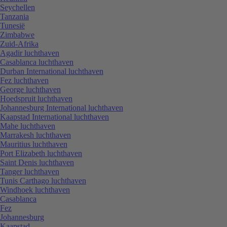
Seychellen
Tanzania
Tunesië
Zimbabwe
Zuid-Afrika
Agadir luchthaven
Casablanca luchthaven
Durban International luchthaven
Fez luchthaven
George luchthaven
Hoedspruit luchthaven
Johannesburg International luchthaven
Kaapstad International luchthaven
Mahe luchthaven
Marrakesh luchthaven
Mauritius luchthaven
Port Elizabeth luchthaven
Saint Denis luchthaven
Tanger luchthaven
Tunis Carthago luchthaven
Windhoek luchthaven
Casablanca
Fez
Johannesburg
Kaapstad