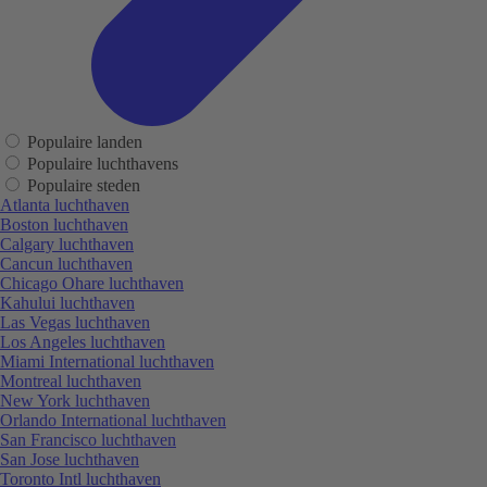
Populaire landen
Populaire luchthavens
Populaire steden
Atlanta luchthaven
Boston luchthaven
Calgary luchthaven
Cancun luchthaven
Chicago Ohare luchthaven
Kahului luchthaven
Las Vegas luchthaven
Los Angeles luchthaven
Miami International luchthaven
Montreal luchthaven
New York luchthaven
Orlando International luchthaven
San Francisco luchthaven
San Jose luchthaven
Toronto Intl luchthaven