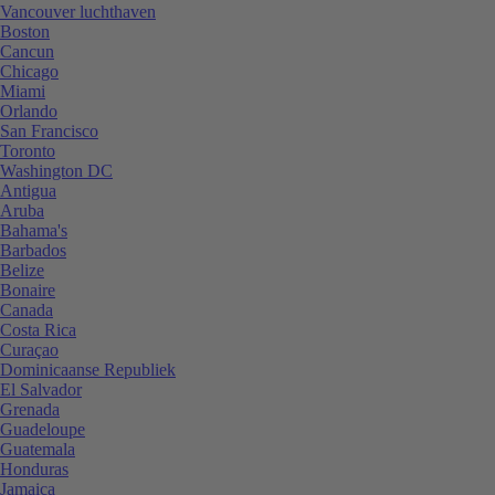
Vancouver luchthaven
Boston
Cancun
Chicago
Miami
Orlando
San Francisco
Toronto
Washington DC
Antigua
Aruba
Bahama's
Barbados
Belize
Bonaire
Canada
Costa Rica
Curaçao
Dominicaanse Republiek
El Salvador
Grenada
Guadeloupe
Guatemala
Honduras
Jamaica