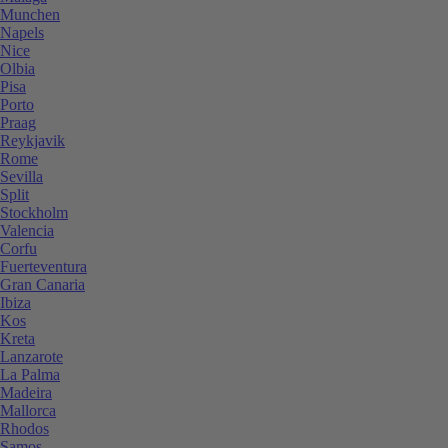
Munchen
Napels
Nice
Olbia
Pisa
Porto
Praag
Reykjavik
Rome
Sevilla
Split
Stockholm
Valencia
Corfu
Fuerteventura
Gran Canaria
Ibiza
Kos
Kreta
Lanzarote
La Palma
Madeira
Mallorca
Rhodos
Samos