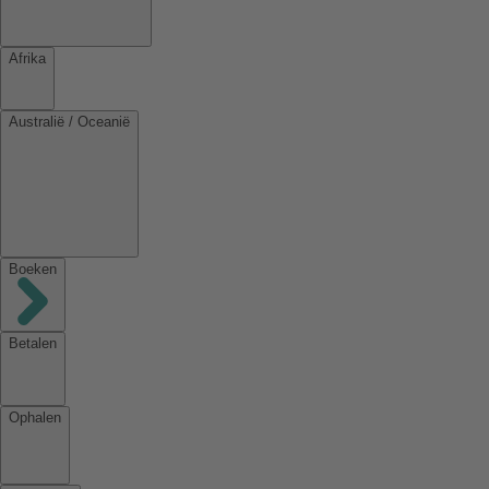
Afrika
Australië / Oceanië
Boeken
Betalen
Ophalen