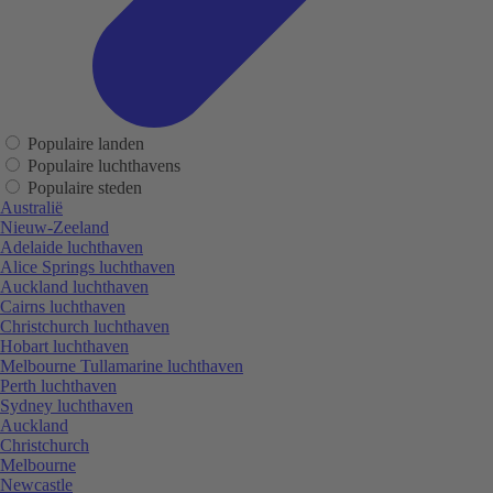
Populaire landen
Populaire luchthavens
Populaire steden
Australië
Nieuw-Zeeland
Adelaide luchthaven
Alice Springs luchthaven
Auckland luchthaven
Cairns luchthaven
Christchurch luchthaven
Hobart luchthaven
Melbourne Tullamarine luchthaven
Perth luchthaven
Sydney luchthaven
Auckland
Christchurch
Melbourne
Newcastle