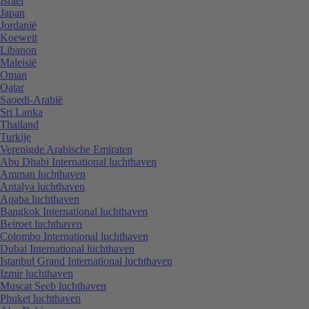
Israël
Japan
Jordanië
Koeweit
Libanon
Maleisië
Oman
Qatar
Saoedi-Arabië
Sri Lanka
Thailand
Turkije
Verenigde Arabische Emiraten
Abu Dhabi International luchthaven
Amman luchthaven
Antalya luchthaven
Aqaba luchthaven
Bangkok International luchthaven
Beiroet luchthaven
Colombo International luchthaven
Dubai International luchthaven
Istanbul Grand International luchthaven
Izmir luchthaven
Muscat Seeb luchthaven
Phuket luchthaven