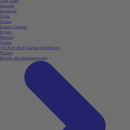
Abu Dabi
Bahrain
Bangkok
Doha
Dubai
Kuala Lumpur
Kyoto
Muscat
Osaka
Tel Aviv Ben Gurion luchthaven
Phuket
Bekijk alle bestemmingen