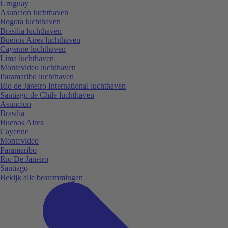
Uruguay
Asuncion luchthaven
Bogota luchthaven
Brasilia luchthaven
Buenos Aires luchthaven
Cayenne luchthaven
Lima luchthaven
Montevideo luchthaven
Paramaribo luchthaven
Rio de Janeiro International luchthaven
Santiago de Chile luchthaven
Asuncion
Brasilia
Buenos Aires
Cayenne
Montevideo
Paramaribo
Rio De Janeiro
Santiago
Bekijk alle bestemmingen