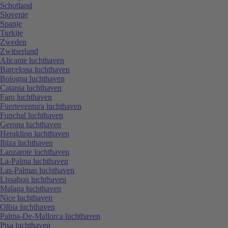
Schotland
Slovenie
Spanje
Turkije
Zweden
Zwitserland
Alicante luchthaven
Barcelona luchthaven
Bologna luchthaven
Catania luchthaven
Faro luchthaven
Fuerteventura luchthaven
Funchal luchthaven
Gerona luchthaven
Heraklion luchthaven
Ibiza luchthaven
Lanzarote luchthaven
La-Palma luchthaven
Las-Palmas luchthaven
Lissabon luchthaven
Malaga luchthaven
Nice luchthaven
Olbia luchthaven
Palma-De-Mallorca luchthaven
Pisa luchthaven