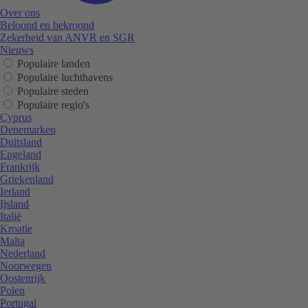
Over ons
Beloond en bekroond
Zekerheid van ANVR en SGR
Nieuws
Populaire landen
Populaire luchthavens
Populaire steden
Populaire regio's
Cyprus
Denemarken
Duitsland
Engeland
Frankrijk
Griekenland
Ierland
Ijsland
Italië
Kroatie
Malta
Nederland
Noorwegen
Oostenrijk
Polen
Portugal