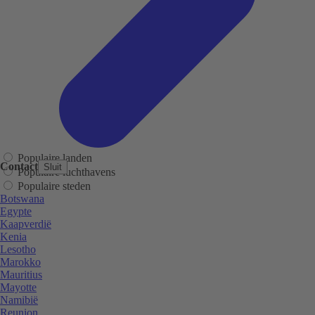
Populaire landen
Contact
Sluit
Populaire luchthavens
Populaire steden
Botswana
Egypte
Kaapverdië
Kenia
Lesotho
Marokko
Mauritius
Mayotte
Namibië
Reunion