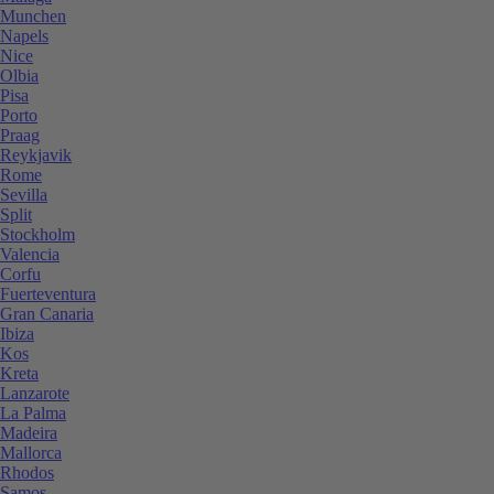
Munchen
Napels
Nice
Olbia
Pisa
Porto
Praag
Reykjavik
Rome
Sevilla
Split
Stockholm
Valencia
Corfu
Fuerteventura
Gran Canaria
Ibiza
Kos
Kreta
Lanzarote
La Palma
Madeira
Mallorca
Rhodos
Samos