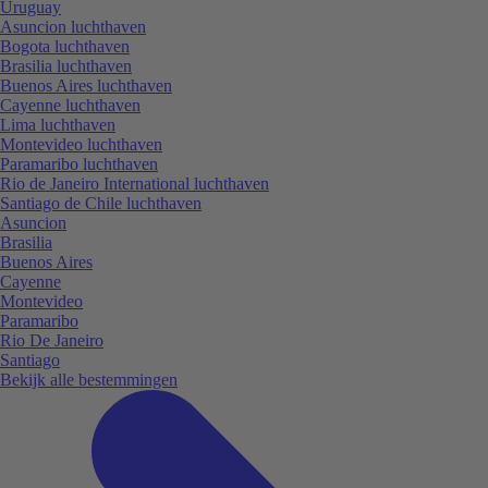
Uruguay
Asuncion luchthaven
Bogota luchthaven
Brasilia luchthaven
Buenos Aires luchthaven
Cayenne luchthaven
Lima luchthaven
Montevideo luchthaven
Paramaribo luchthaven
Rio de Janeiro International luchthaven
Santiago de Chile luchthaven
Asuncion
Brasilia
Buenos Aires
Cayenne
Montevideo
Paramaribo
Rio De Janeiro
Santiago
Bekijk alle bestemmingen