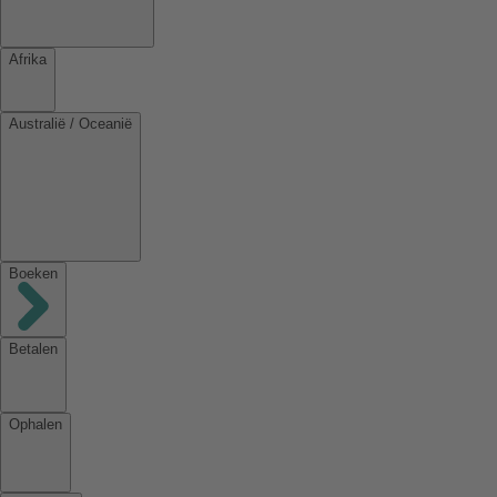
Afrika
Australië / Oceanië
Boeken
Betalen
Ophalen