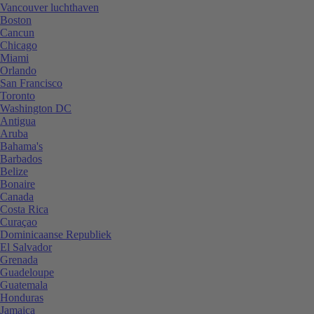
Vancouver luchthaven
Boston
Cancun
Chicago
Miami
Orlando
San Francisco
Toronto
Washington DC
Antigua
Aruba
Bahama's
Barbados
Belize
Bonaire
Canada
Costa Rica
Curaçao
Dominicaanse Republiek
El Salvador
Grenada
Guadeloupe
Guatemala
Honduras
Jamaica