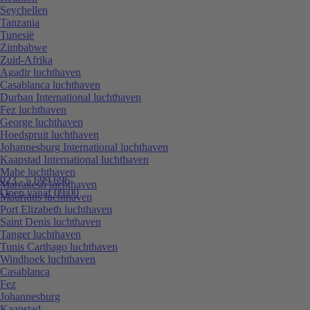
Seychellen
Tanzania
Tunesië
Zimbabwe
Zuid-Afrika
Agadir luchthaven
Casablanca luchthaven
Durban International luchthaven
Fez luchthaven
George luchthaven
Hoedspruit luchthaven
Johannesburg International luchthaven
Kaapstad International luchthaven
Mahe luchthaven
023 - 5 699 696
Marrakesh luchthaven
Open vanaf 09:00
Mauritius luchthaven
Port Elizabeth luchthaven
Saint Denis luchthaven
Tanger luchthaven
Tunis Carthago luchthaven
Windhoek luchthaven
Casablanca
Fez
Johannesburg
Kaapstad