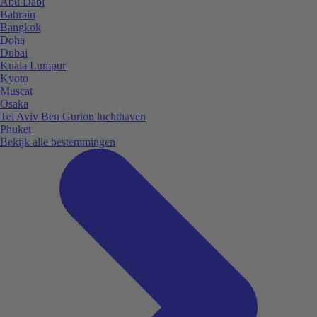
Abu Dabi
Bahrain
Bangkok
Doha
Dubai
Kuala Lumpur
Kyoto
Muscat
Osaka
Tel Aviv Ben Gurion luchthaven
Phuket
Bekijk alle bestemmingen