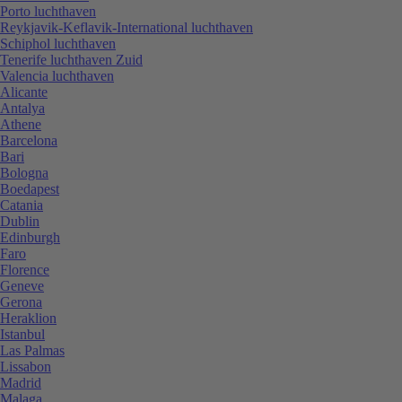
Porto luchthaven
Reykjavik-Keflavik-International luchthaven
Schiphol luchthaven
Tenerife luchthaven Zuid
Valencia luchthaven
Alicante
Antalya
Athene
Barcelona
Bari
Bologna
Boedapest
Catania
Dublin
Edinburgh
Faro
Florence
Geneve
Gerona
Heraklion
Istanbul
Las Palmas
Lissabon
Madrid
Malaga