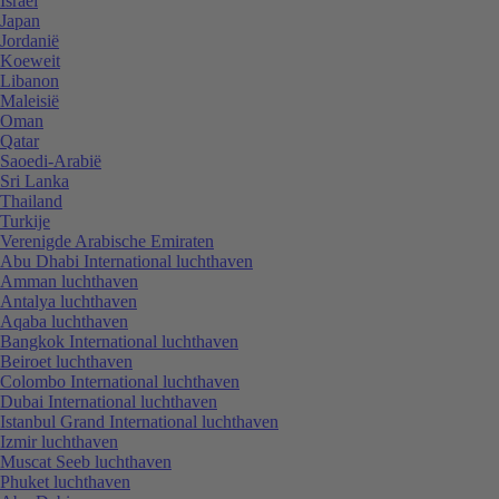
Israël
Japan
Jordanië
Koeweit
Libanon
Maleisië
Oman
Qatar
Saoedi-Arabië
Sri Lanka
Thailand
Turkije
Verenigde Arabische Emiraten
Abu Dhabi International luchthaven
Amman luchthaven
Antalya luchthaven
Aqaba luchthaven
Bangkok International luchthaven
Beiroet luchthaven
Colombo International luchthaven
Dubai International luchthaven
Istanbul Grand International luchthaven
Izmir luchthaven
Muscat Seeb luchthaven
Phuket luchthaven