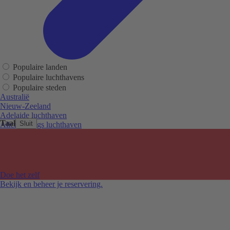
Populaire landen
Populaire luchthavens
Populaire steden
Australië
Nieuw-Zeeland
Adelaide luchthaven
Taal
Sluit
Alice Springs luchthaven
Auckland luchthaven
Cairns luchthaven
Christchurch luchthaven
Hobart luchthaven
Melbourne Tullamarine luchthaven
Doe het zelf
Perth luchthaven
Bekijk en beheer je reservering.
Sydney luchthaven
Auckland
Christchurch
Melbourne
Newcastle