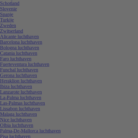
Schotland
Slovenie
Spanje
Turkije
Zweden
Zwitserland
Alicante luchthaven
Barcelona luchthaven
Bologna luchthaven
Catania luchthaven
Faro luchthaven
Fuerteventura luchthaven
Funchal luchthaven
Gerona luchthaven
Heraklion luchthaven
Ibiza luchthaven
Lanzarote luchthaven
La-Palma luchthaven
Las-Palmas luchthaven
Lissabon luchthaven
Malaga luchthaven
Nice luchthaven
Olbia luchthaven
Palma-De-Mallorca luchthaven
Pisa luchthaven