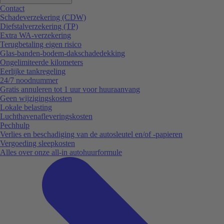
Contact
Schadeverzekering (CDW)
Diefstalverzekering (TP)
Extra WA-verzekering
Terugbetaling eigen risico
Glas-banden-bodem-dakschadedekking
Ongelimiteerde kilometers
Eerlijke tankregeling
24/7 noodnummer
Gratis annuleren tot 1 uur voor huuraanvang
Geen wijzigingskosten
Lokale belasting
Luchthavenafleveringskosten
Pechhulp
Verlies en beschadiging van de autosleutel en/of -papieren
Vergoeding sleepkosten
Alles over onze all-in autohuurformule