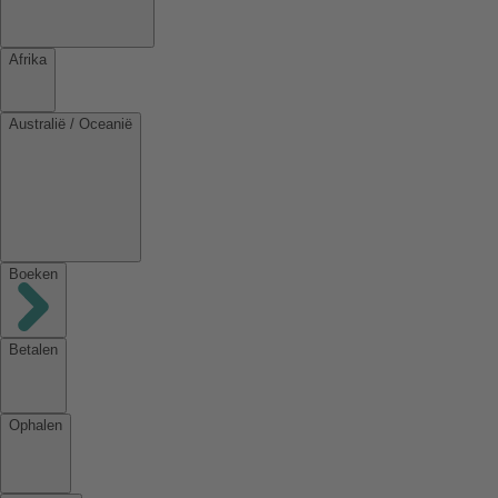
Afrika
Australië / Oceanië
Boeken
Betalen
Ophalen