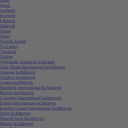
Israël
Japan
Jordanië
Koeweit
Libanon
Maleisië
Oman
Qatar
Saoedi-Arabië
Sri Lanka
Thailand
Turkije
Verenigde Arabische Emiraten
Abu Dhabi International luchthaven
Amman luchthaven
Antalya luchthaven
Aqaba luchthaven
Bangkok International luchthaven
Beiroet luchthaven
Colombo International luchthaven
Dubai International luchthaven
Istanbul Grand International luchthaven
Izmir luchthaven
Muscat Seeb luchthaven
Phuket luchthaven