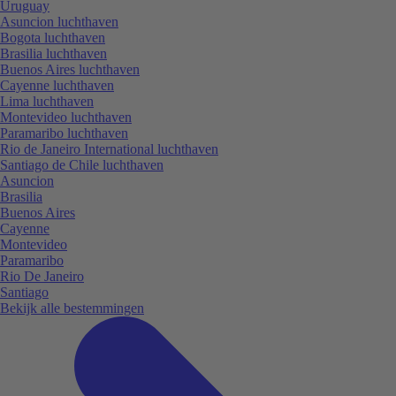
Uruguay
Asuncion luchthaven
Bogota luchthaven
Brasilia luchthaven
Buenos Aires luchthaven
Cayenne luchthaven
Lima luchthaven
Montevideo luchthaven
Paramaribo luchthaven
Rio de Janeiro International luchthaven
Santiago de Chile luchthaven
Asuncion
Brasilia
Buenos Aires
Cayenne
Montevideo
Paramaribo
Rio De Janeiro
Santiago
Bekijk alle bestemmingen