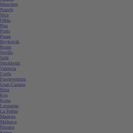
Munchen
Napels
Nice
Olbia
Pisa
Porto
Praag
Reykjavik
Rome
Sevilla
Split
Stockholm
Valencia
Corfu
Fuerteventura
Gran Canaria
Ibiza
Kos
Kreta
Lanzarote
La Palma
Madeira
Mallorca
Rhodos
Samos