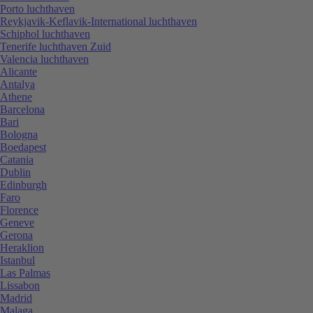
Porto luchthaven
Reykjavik-Keflavik-International luchthaven
Schiphol luchthaven
Tenerife luchthaven Zuid
Valencia luchthaven
Alicante
Antalya
Athene
Barcelona
Bari
Bologna
Boedapest
Catania
Dublin
Edinburgh
Faro
Florence
Geneve
Gerona
Heraklion
Istanbul
Las Palmas
Lissabon
Madrid
Malaga