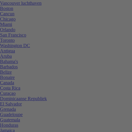
Vancouver luchthaven
Boston
Cancun
Chicago
Miami
Orlando
San Francisco
Toronto
Washington DC
Antigua
Aruba
Bahama's
Barbados
Belize
Bonaire
Canada
Costa Rica
Curaçao
Dominicaanse Republiek
El Salvador
Grenada
Guadeloupe
Guatemala
Honduras
Jamaica