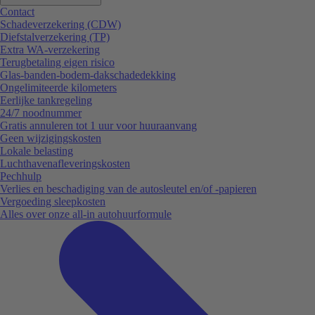
Contact
Schadeverzekering (CDW)
Diefstalverzekering (TP)
Extra WA-verzekering
Terugbetaling eigen risico
Glas-banden-bodem-dakschadedekking
Ongelimiteerde kilometers
Eerlijke tankregeling
24/7 noodnummer
Gratis annuleren tot 1 uur voor huuraanvang
Geen wijzigingskosten
Lokale belasting
Luchthavenafleveringskosten
Pechhulp
Verlies en beschadiging van de autosleutel en/of -papieren
Vergoeding sleepkosten
Alles over onze all-in autohuurformule