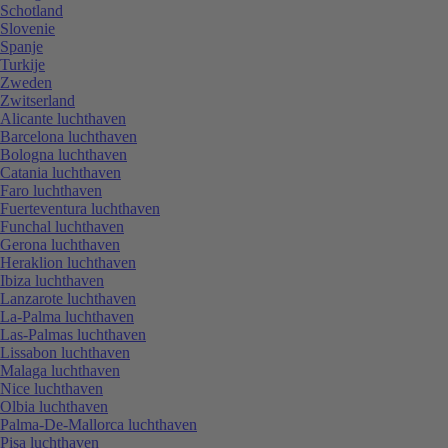
Schotland
Slovenie
Spanje
Turkije
Zweden
Zwitserland
Alicante luchthaven
Barcelona luchthaven
Bologna luchthaven
Catania luchthaven
Faro luchthaven
Fuerteventura luchthaven
Funchal luchthaven
Gerona luchthaven
Heraklion luchthaven
Ibiza luchthaven
Lanzarote luchthaven
La-Palma luchthaven
Las-Palmas luchthaven
Lissabon luchthaven
Malaga luchthaven
Nice luchthaven
Olbia luchthaven
Palma-De-Mallorca luchthaven
Pisa luchthaven