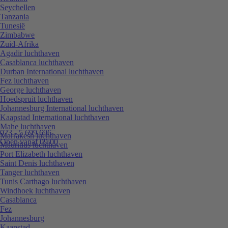
Seychellen
Tanzania
Tunesië
Zimbabwe
Zuid-Afrika
Agadir luchthaven
Casablanca luchthaven
Durban International luchthaven
Fez luchthaven
George luchthaven
Hoedspruit luchthaven
Johannesburg International luchthaven
Kaapstad International luchthaven
Mahe luchthaven
023 - 5 699 696
Marrakesh luchthaven
Open vanaf 09:00
Mauritius luchthaven
Port Elizabeth luchthaven
Saint Denis luchthaven
Tanger luchthaven
Tunis Carthago luchthaven
Windhoek luchthaven
Casablanca
Fez
Johannesburg
Kaapstad