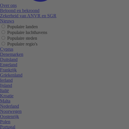
Over ons
Beloond en bekroond
Zekerheid van ANVR en SGR
Nieuws
Populaire landen
Populaire luchthavens
Populaire steden
Populaire regio's
Cyprus
Denemarken
Duitsland
Engeland
Frankrijk
Griekenland
Ierland
Ijsland
Italië
Kroatie
Malta
Nederland
Noorwegen
Oostenrijk
Polen
Portugal