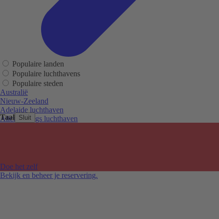
Populaire landen
Populaire luchthavens
Populaire steden
Australië
Nieuw-Zeeland
Adelaide luchthaven
Taal
Sluit
Alice Springs luchthaven
Auckland luchthaven
Cairns luchthaven
Christchurch luchthaven
Hobart luchthaven
Melbourne Tullamarine luchthaven
Doe het zelf
Perth luchthaven
Bekijk en beheer je reservering.
Sydney luchthaven
Auckland
Christchurch
Melbourne
Newcastle