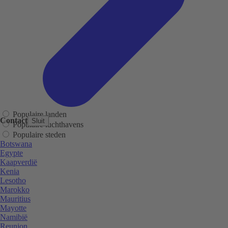
Populaire landen
Contact
Sluit
Populaire luchthavens
Populaire steden
Botswana
Egypte
Kaapverdië
Kenia
Lesotho
Marokko
Mauritius
Mayotte
Namibië
Reunion