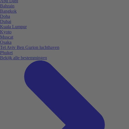
Abu Dabi
Bahrain
Bangkok
Doha
Dubai
Kuala Lumpur
Kyoto
Muscat
Osaka
Tel Aviv Ben Gurion luchthaven
Phuket
Bekijk alle bestemmingen