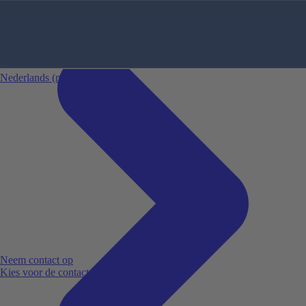
Perth
Sydney
Wellington
Bekijk alle bestemmingen
Nederlands
(nl)
Neem contact op
Kies voor de contactoptie die bij jou past.