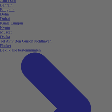
Abu Dabi
Bahrain
Bangkok
Doha
Dubai
Kuala Lumpur
Kyoto
Muscat
Osaka
Tel Aviv Ben Gurion luchthaven
Phuket
Bekijk alle bestemmingen