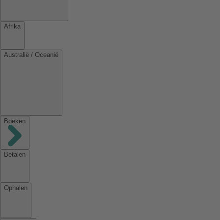
Afrika
Australië / Oceanië
Boeken
Betalen
Ophalen