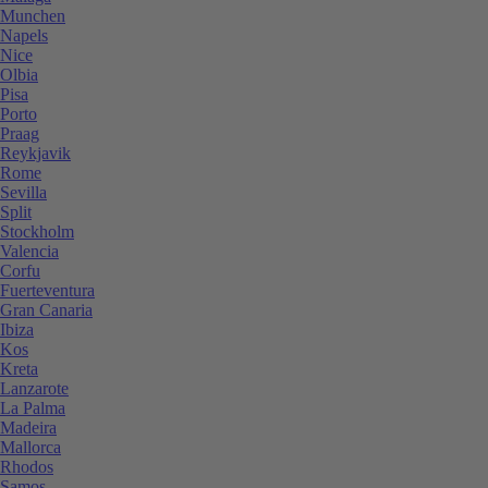
Munchen
Napels
Nice
Olbia
Pisa
Porto
Praag
Reykjavik
Rome
Sevilla
Split
Stockholm
Valencia
Corfu
Fuerteventura
Gran Canaria
Ibiza
Kos
Kreta
Lanzarote
La Palma
Madeira
Mallorca
Rhodos
Samos