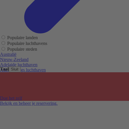
Populaire landen
Populaire luchthavens
Populaire steden
Australië
Nieuw-Zeeland
Adelaide luchthaven
Taal
Sluit
Alice Springs luchthaven
Auckland luchthaven
Cairns luchthaven
Christchurch luchthaven
Hobart luchthaven
Melbourne Tullamarine luchthaven
Doe het zelf
Perth luchthaven
Bekijk en beheer je reservering.
Sydney luchthaven
Auckland
Christchurch
Melbourne
Newcastle