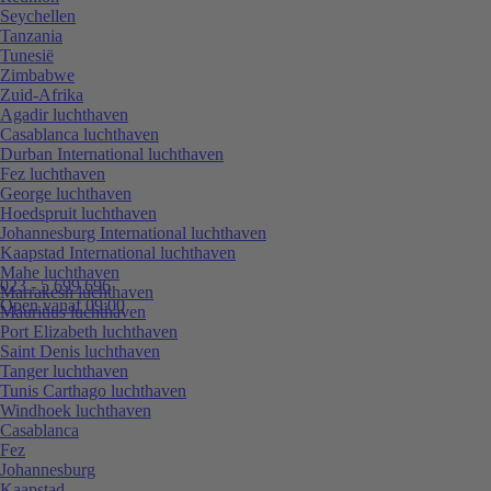
Seychellen
Tanzania
Tunesië
Zimbabwe
Zuid-Afrika
Agadir luchthaven
Casablanca luchthaven
Durban International luchthaven
Fez luchthaven
George luchthaven
Hoedspruit luchthaven
Johannesburg International luchthaven
Kaapstad International luchthaven
Mahe luchthaven
023 - 5 699 696
Marrakesh luchthaven
Open vanaf 09:00
Mauritius luchthaven
Port Elizabeth luchthaven
Saint Denis luchthaven
Tanger luchthaven
Tunis Carthago luchthaven
Windhoek luchthaven
Casablanca
Fez
Johannesburg
Kaapstad