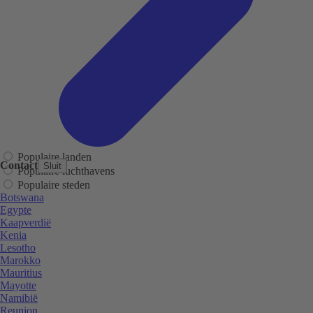
Populaire landen
Contact
Sluit
Populaire luchthavens
Populaire steden
Botswana
Egypte
Kaapverdië
Kenia
Lesotho
Marokko
Mauritius
Mayotte
Namibië
Reunion