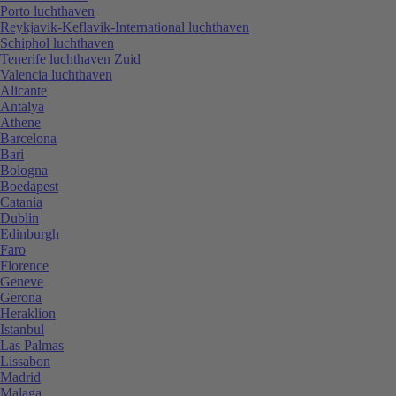
Porto luchthaven
Reykjavik-Keflavik-International luchthaven
Schiphol luchthaven
Tenerife luchthaven Zuid
Valencia luchthaven
Alicante
Antalya
Athene
Barcelona
Bari
Bologna
Boedapest
Catania
Dublin
Edinburgh
Faro
Florence
Geneve
Gerona
Heraklion
Istanbul
Las Palmas
Lissabon
Madrid
Malaga