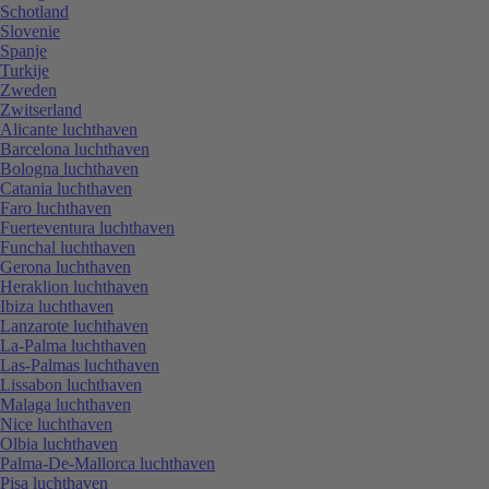
Schotland
Slovenie
Spanje
Turkije
Zweden
Zwitserland
Alicante luchthaven
Barcelona luchthaven
Bologna luchthaven
Catania luchthaven
Faro luchthaven
Fuerteventura luchthaven
Funchal luchthaven
Gerona luchthaven
Heraklion luchthaven
Ibiza luchthaven
Lanzarote luchthaven
La-Palma luchthaven
Las-Palmas luchthaven
Lissabon luchthaven
Malaga luchthaven
Nice luchthaven
Olbia luchthaven
Palma-De-Mallorca luchthaven
Pisa luchthaven