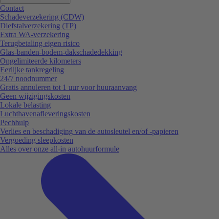
Contact
Schadeverzekering (CDW)
Diefstalverzekering (TP)
Extra WA-verzekering
Terugbetaling eigen risico
Glas-banden-bodem-dakschadedekking
Ongelimiteerde kilometers
Eerlijke tankregeling
24/7 noodnummer
Gratis annuleren tot 1 uur voor huuraanvang
Geen wijzigingskosten
Lokale belasting
Luchthavenafleveringskosten
Pechhulp
Verlies en beschadiging van de autosleutel en/of -papieren
Vergoeding sleepkosten
Alles over onze all-in autohuurformule