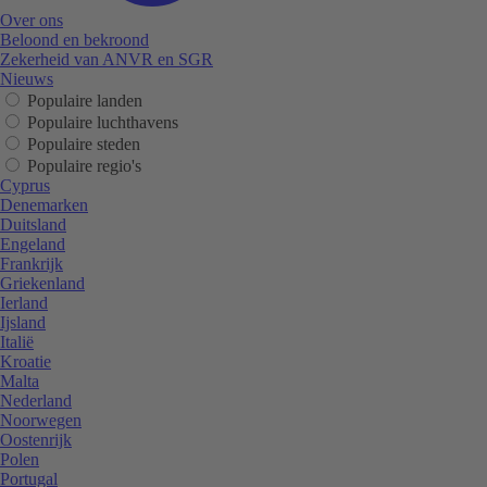
Over ons
Beloond en bekroond
Zekerheid van ANVR en SGR
Nieuws
Populaire landen
Populaire luchthavens
Populaire steden
Populaire regio's
Cyprus
Denemarken
Duitsland
Engeland
Frankrijk
Griekenland
Ierland
Ijsland
Italië
Kroatie
Malta
Nederland
Noorwegen
Oostenrijk
Polen
Portugal