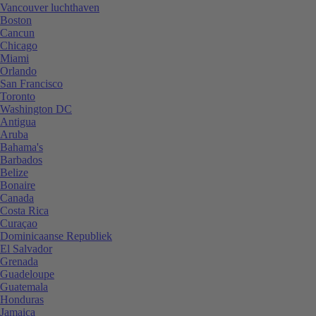
Vancouver luchthaven
Boston
Cancun
Chicago
Miami
Orlando
San Francisco
Toronto
Washington DC
Antigua
Aruba
Bahama's
Barbados
Belize
Bonaire
Canada
Costa Rica
Curaçao
Dominicaanse Republiek
El Salvador
Grenada
Guadeloupe
Guatemala
Honduras
Jamaica