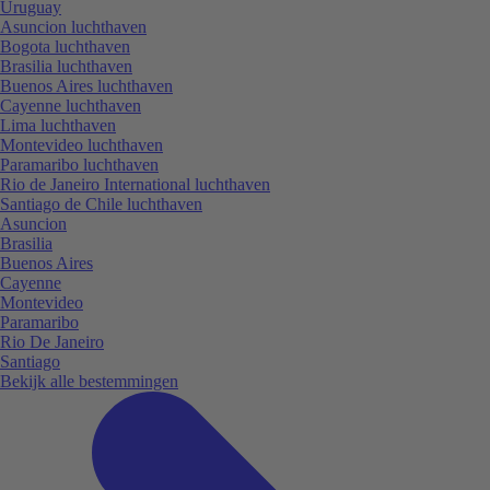
Uruguay
Asuncion luchthaven
Bogota luchthaven
Brasilia luchthaven
Buenos Aires luchthaven
Cayenne luchthaven
Lima luchthaven
Montevideo luchthaven
Paramaribo luchthaven
Rio de Janeiro International luchthaven
Santiago de Chile luchthaven
Asuncion
Brasilia
Buenos Aires
Cayenne
Montevideo
Paramaribo
Rio De Janeiro
Santiago
Bekijk alle bestemmingen