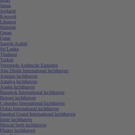
Israël
Japan
Jordanië
Koeweit
Libanon
Maleisië
Oman
Qatar
Saoedi-Arabië
Sri Lanka
Thailand
Turkije
Verenigde Arabische Emiraten
Abu Dhabi International luchthaven
Amman luchthaven
Antalya luchthaven
Aqaba luchthaven
Bangkok International luchthaven
Beiroet luchthaven
Colombo International luchthaven
Dubai International luchthaven
Istanbul Grand International luchthaven
Izmir luchthaven
Muscat Seeb luchthaven
Phuket luchthaven