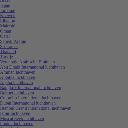
Israël
Japan
Jordanië
Koeweit
Libanon
Maleisië
Oman
Qatar
Saoedi-Arabië
Sri Lanka
Thailand
Turkije
Verenigde Arabische Emiraten
Abu Dhabi International luchthaven
Amman luchthaven
Antalya luchthaven
Aqaba luchthaven
Bangkok International luchthaven
Beiroet luchthaven
Colombo International luchthaven
Dubai International luchthaven
Istanbul Grand International luchthaven
Izmir luchthaven
Muscat Seeb luchthaven
Phuket luchthaven