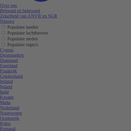
Over ons
Beloond en bekroond
Zekerheid van ANVR en SGR
Nieuws
Populaire landen
Populaire luchthavens
Populaire steden
Populaire regio's
Cyprus
Denemarken
Duitsland
Engeland
Frankrijk
Griekenland
Ierland
Ijsland
Italië
Kroatie
Malta
Nederland
Noorwegen
Oostenrijk
Polen
Portugal