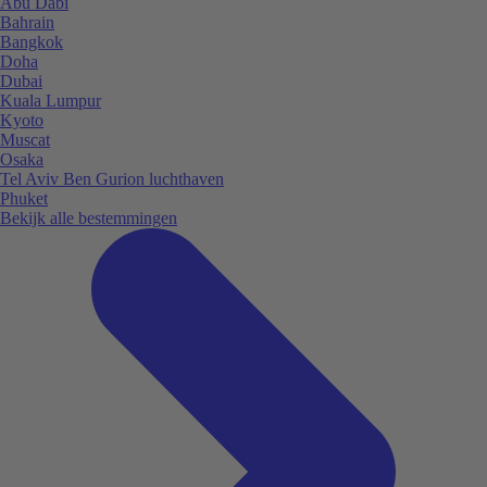
Abu Dabi
Bahrain
Bangkok
Doha
Dubai
Kuala Lumpur
Kyoto
Muscat
Osaka
Tel Aviv Ben Gurion luchthaven
Phuket
Bekijk alle bestemmingen