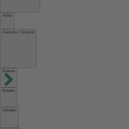
Afrika
Australië / Oceanië
Boeken
Betalen
Ophalen