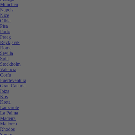
Munchen
Napels
Nice
Olbia
Pisa
Porto
Praag
Reykjavik
Rome
Sevilla
Split
Stockholm
Valencia
Corfu
Fuerteventura
Gran Canaria
Ibiza
Kos
Kreta
Lanzarote
La Palma
Madeira
Mallorca
Rhodos
Samos