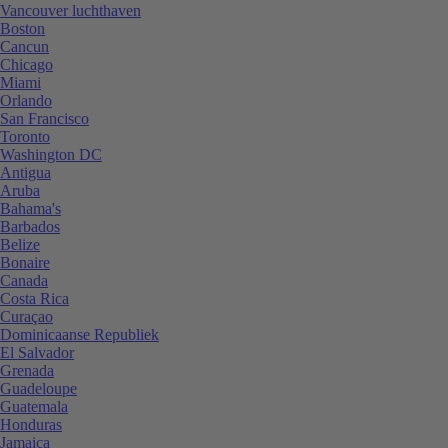
Vancouver luchthaven
Boston
Cancun
Chicago
Miami
Orlando
San Francisco
Toronto
Washington DC
Antigua
Aruba
Bahama's
Barbados
Belize
Bonaire
Canada
Costa Rica
Curaçao
Dominicaanse Republiek
El Salvador
Grenada
Guadeloupe
Guatemala
Honduras
Jamaica