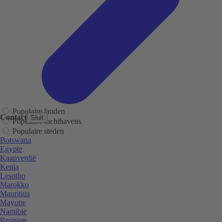
Populaire landen
Contact
Sluit
Populaire luchthavens
Populaire steden
Botswana
Egypte
Kaapverdië
Kenia
Lesotho
Marokko
Mauritius
Mayotte
Namibië
Reunion