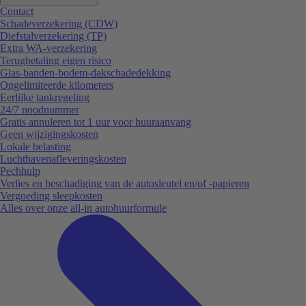
Contact
Schadeverzekering (CDW)
Diefstalverzekering (TP)
Extra WA-verzekering
Terugbetaling eigen risico
Glas-banden-bodem-dakschadedekking
Ongelimiteerde kilometers
Eerlijke tankregeling
24/7 noodnummer
Gratis annuleren tot 1 uur voor huuraanvang
Geen wijzigingskosten
Lokale belasting
Luchthavenafleveringskosten
Pechhulp
Verlies en beschadiging van de autosleutel en/of -papieren
Vergoeding sleepkosten
Alles over onze all-in autohuurformule