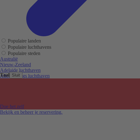
Populaire landen
Populaire luchthavens
Populaire steden
Australië
Nieuw-Zeeland
Adelaide luchthaven
Taal
Sluit
Alice Springs luchthaven
Auckland luchthaven
Cairns luchthaven
Christchurch luchthaven
Hobart luchthaven
Melbourne Tullamarine luchthaven
Doe het zelf
Perth luchthaven
Bekijk en beheer je reservering.
Sydney luchthaven
Auckland
Christchurch
Melbourne
Newcastle