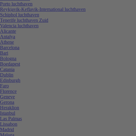
Porto luchthaven
Reykjavik-Keflavik-International luchthaven
Schiphol luchthaven
Tenerife luchthaven Zuid
Valencia luchthaven
Alicante
Antalya
Athene
Barcelona
Bari
Bologna
Boedapest
Catania
Dublin
Edinburgh
Faro
Florence
Geneve
Gerona
Heraklion
Istanbul
Las Palmas
Lissabon
Madrid
Malaga