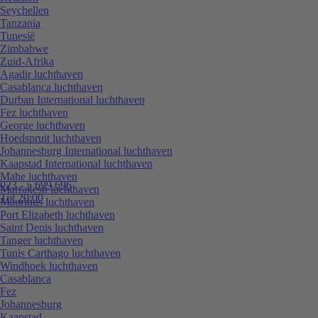
Seychellen
Tanzania
Tunesië
Zimbabwe
Zuid-Afrika
Agadir luchthaven
Casablanca luchthaven
Durban International luchthaven
Fez luchthaven
George luchthaven
Hoedspruit luchthaven
Johannesburg International luchthaven
Kaapstad International luchthaven
Mahe luchthaven
023 - 5 699 696
Marrakesh luchthaven
Tot 20:00
Mauritius luchthaven
Port Elizabeth luchthaven
Saint Denis luchthaven
Tanger luchthaven
Tunis Carthago luchthaven
Windhoek luchthaven
Casablanca
Fez
Johannesburg
Kaapstad