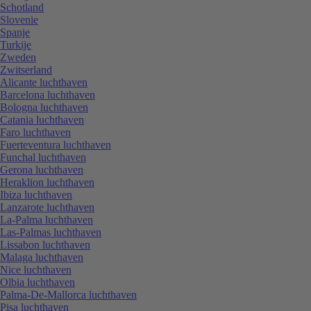
Schotland
Slovenie
Spanje
Turkije
Zweden
Zwitserland
Alicante luchthaven
Barcelona luchthaven
Bologna luchthaven
Catania luchthaven
Faro luchthaven
Fuerteventura luchthaven
Funchal luchthaven
Gerona luchthaven
Heraklion luchthaven
Ibiza luchthaven
Lanzarote luchthaven
La-Palma luchthaven
Las-Palmas luchthaven
Lissabon luchthaven
Malaga luchthaven
Nice luchthaven
Olbia luchthaven
Palma-De-Mallorca luchthaven
Pisa luchthaven