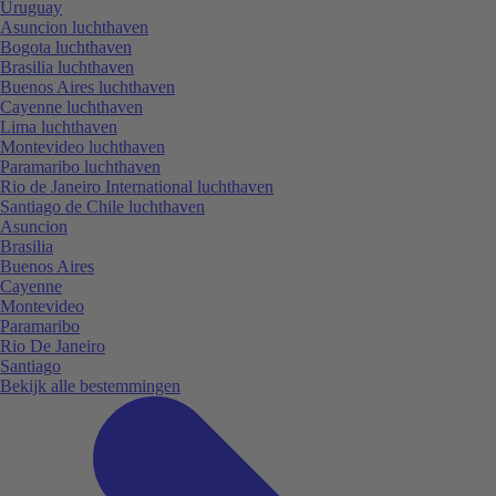
Uruguay
Asuncion luchthaven
Bogota luchthaven
Brasilia luchthaven
Buenos Aires luchthaven
Cayenne luchthaven
Lima luchthaven
Montevideo luchthaven
Paramaribo luchthaven
Rio de Janeiro International luchthaven
Santiago de Chile luchthaven
Asuncion
Brasilia
Buenos Aires
Cayenne
Montevideo
Paramaribo
Rio De Janeiro
Santiago
Bekijk alle bestemmingen