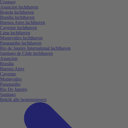
Uruguay
Asuncion luchthaven
Bogota luchthaven
Brasilia luchthaven
Buenos Aires luchthaven
Cayenne luchthaven
Lima luchthaven
Montevideo luchthaven
Paramaribo luchthaven
Rio de Janeiro International luchthaven
Santiago de Chile luchthaven
Asuncion
Brasilia
Buenos Aires
Cayenne
Montevideo
Paramaribo
Rio De Janeiro
Santiago
Bekijk alle bestemmingen