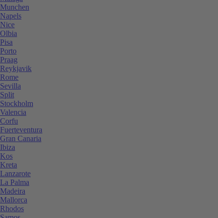
Munchen
Napels
Nice
Olbia
Pisa
Porto
Praag
Reykjavik
Rome
Sevilla
Split
Stockholm
Valencia
Corfu
Fuerteventura
Gran Canaria
Ibiza
Kos
Kreta
Lanzarote
La Palma
Madeira
Mallorca
Rhodos
Samos