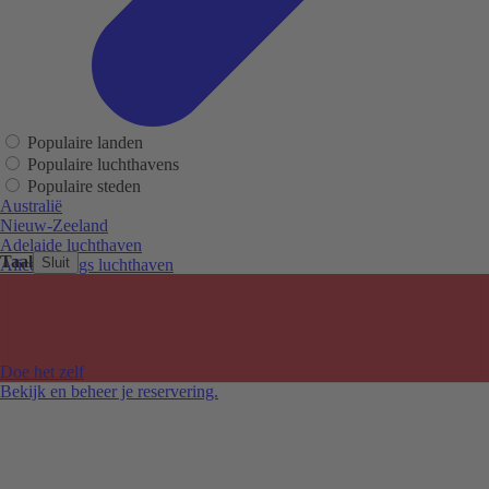
Populaire landen
Populaire luchthavens
Populaire steden
Australië
Nieuw-Zeeland
Adelaide luchthaven
Taal
Sluit
Alice Springs luchthaven
Auckland luchthaven
Cairns luchthaven
Christchurch luchthaven
Hobart luchthaven
Melbourne Tullamarine luchthaven
Doe het zelf
Perth luchthaven
Bekijk en beheer je reservering.
Sydney luchthaven
Auckland
Christchurch
Melbourne
Newcastle