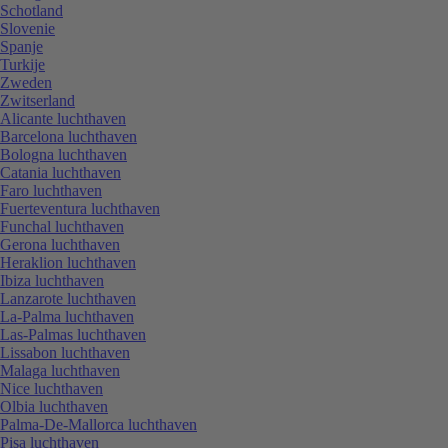
Schotland
Slovenie
Spanje
Turkije
Zweden
Zwitserland
Alicante luchthaven
Barcelona luchthaven
Bologna luchthaven
Catania luchthaven
Faro luchthaven
Fuerteventura luchthaven
Funchal luchthaven
Gerona luchthaven
Heraklion luchthaven
Ibiza luchthaven
Lanzarote luchthaven
La-Palma luchthaven
Las-Palmas luchthaven
Lissabon luchthaven
Malaga luchthaven
Nice luchthaven
Olbia luchthaven
Palma-De-Mallorca luchthaven
Pisa luchthaven