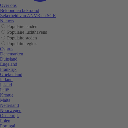
Over ons
Beloond en bekroond
Zekerheid van ANVR en SGR
Nieuws
Populaire landen
Populaire luchthavens
Populaire steden
Populaire regio's
Cyprus
Denemarken
Duitsland
Engeland
Frankrijk
Griekenland
Ierland
Ijsland
Italië
Kroatie
Malta
Nederland
Noorwegen
Oostenrijk
Polen
Portugal