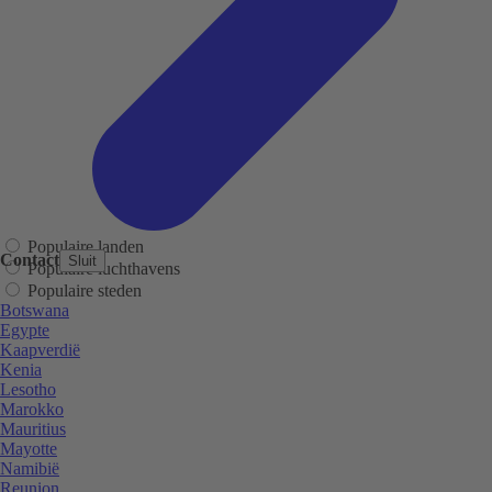
Populaire landen
Contact
Sluit
Populaire luchthavens
Populaire steden
Botswana
Egypte
Kaapverdië
Kenia
Lesotho
Marokko
Mauritius
Mayotte
Namibië
Reunion