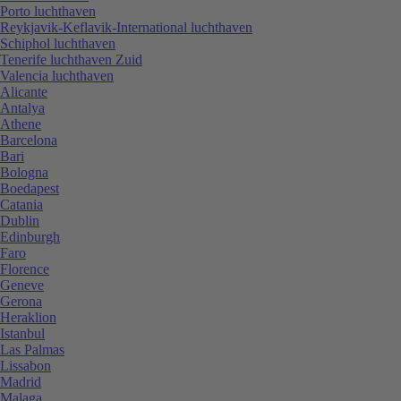
Porto luchthaven
Reykjavik-Keflavik-International luchthaven
Schiphol luchthaven
Tenerife luchthaven Zuid
Valencia luchthaven
Alicante
Antalya
Athene
Barcelona
Bari
Bologna
Boedapest
Catania
Dublin
Edinburgh
Faro
Florence
Geneve
Gerona
Heraklion
Istanbul
Las Palmas
Lissabon
Madrid
Malaga