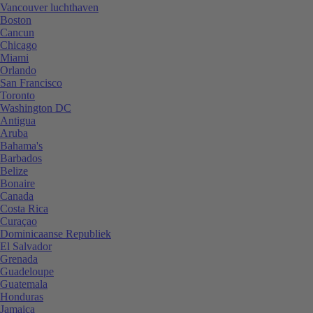
Vancouver luchthaven
Boston
Cancun
Chicago
Miami
Orlando
San Francisco
Toronto
Washington DC
Antigua
Aruba
Bahama's
Barbados
Belize
Bonaire
Canada
Costa Rica
Curaçao
Dominicaanse Republiek
El Salvador
Grenada
Guadeloupe
Guatemala
Honduras
Jamaica