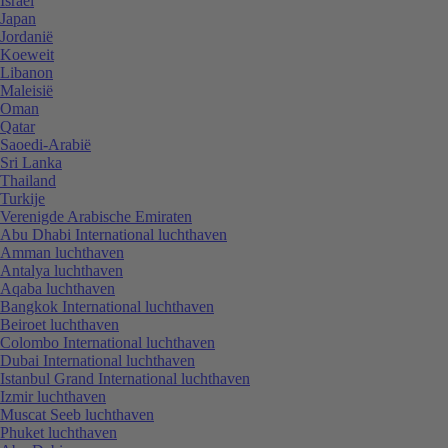
Israël
Japan
Jordanië
Koeweit
Libanon
Maleisië
Oman
Qatar
Saoedi-Arabië
Sri Lanka
Thailand
Turkije
Verenigde Arabische Emiraten
Abu Dhabi International luchthaven
Amman luchthaven
Antalya luchthaven
Aqaba luchthaven
Bangkok International luchthaven
Beiroet luchthaven
Colombo International luchthaven
Dubai International luchthaven
Istanbul Grand International luchthaven
Izmir luchthaven
Muscat Seeb luchthaven
Phuket luchthaven