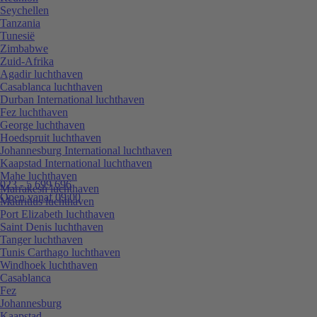
Seychellen
Tanzania
Tunesië
Zimbabwe
Zuid-Afrika
Agadir luchthaven
Casablanca luchthaven
Durban International luchthaven
Fez luchthaven
George luchthaven
Hoedspruit luchthaven
Johannesburg International luchthaven
Kaapstad International luchthaven
Mahe luchthaven
023 - 5 699 696
Marrakesh luchthaven
Open vanaf 09:00
Mauritius luchthaven
Port Elizabeth luchthaven
Saint Denis luchthaven
Tanger luchthaven
Tunis Carthago luchthaven
Windhoek luchthaven
Casablanca
Fez
Johannesburg
Kaapstad