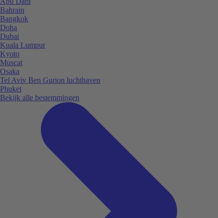
Abu Dabi
Bahrain
Bangkok
Doha
Dubai
Kuala Lumpur
Kyoto
Muscat
Osaka
Tel Aviv Ben Gurion luchthaven
Phuket
Bekijk alle bestemmingen