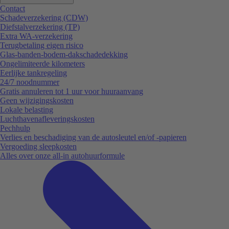
Contact
Schadeverzekering (CDW)
Diefstalverzekering (TP)
Extra WA-verzekering
Terugbetaling eigen risico
Glas-banden-bodem-dakschadedekking
Ongelimiteerde kilometers
Eerlijke tankregeling
24/7 noodnummer
Gratis annuleren tot 1 uur voor huuraanvang
Geen wijzigingskosten
Lokale belasting
Luchthavenafleveringskosten
Pechhulp
Verlies en beschadiging van de autosleutel en/of -papieren
Vergoeding sleepkosten
Alles over onze all-in autohuurformule