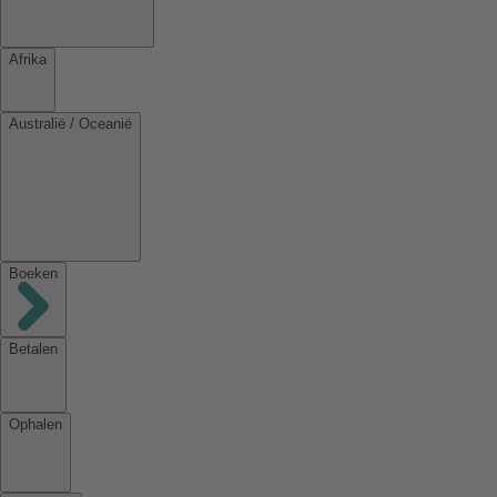
Afrika
Australië / Oceanië
Boeken
Betalen
Ophalen