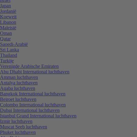
Israël
Japan
Jordanië
Koeweit
Libanon
Maleisië
Oman
Qatar
Saoedi-Arabië
Sri Lanka
Thailand
Turkije
Verenigde Arabische Emiraten
Abu Dhabi International luchthaven
Amman luchthaven
Antalya luchthaven
Aqaba luchthaven
Bangkok International luchthaven
Beiroet luchthaven
Colombo International luchthaven
Dubai International luchthaven
Istanbul Grand International luchthaven
Izmir luchthaven
Muscat Seeb luchthaven
Phuket luchthaven