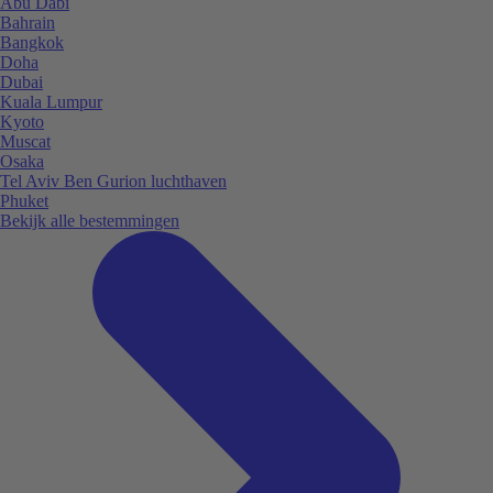
Abu Dabi
Bahrain
Bangkok
Doha
Dubai
Kuala Lumpur
Kyoto
Muscat
Osaka
Tel Aviv Ben Gurion luchthaven
Phuket
Bekijk alle bestemmingen