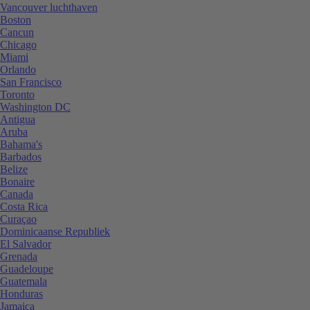
Vancouver luchthaven
Boston
Cancun
Chicago
Miami
Orlando
San Francisco
Toronto
Washington DC
Antigua
Aruba
Bahama's
Barbados
Belize
Bonaire
Canada
Costa Rica
Curaçao
Dominicaanse Republiek
El Salvador
Grenada
Guadeloupe
Guatemala
Honduras
Jamaica