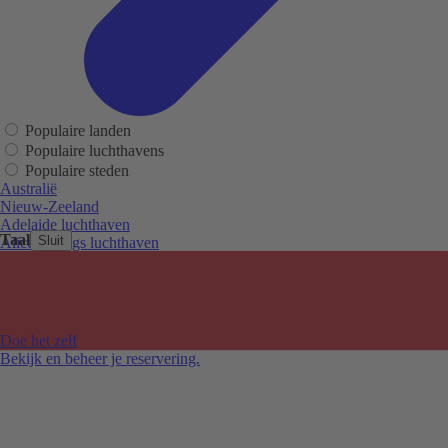
Populaire landen
Populaire luchthavens
Populaire steden
Australië
Nieuw-Zeeland
Adelaide luchthaven
Taal
Sluit
Alice Springs luchthaven
Auckland luchthaven
Cairns luchthaven
Christchurch luchthaven
Hobart luchthaven
Melbourne Tullamarine luchthaven
Doe het zelf
Perth luchthaven
Bekijk en beheer je reservering.
Sydney luchthaven
Auckland
Christchurch
Melbourne
Newcastle