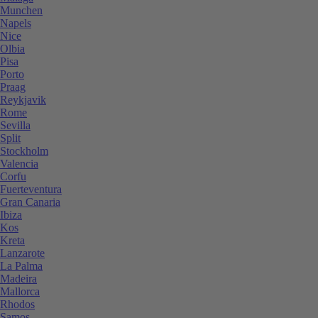
Munchen
Napels
Nice
Olbia
Pisa
Porto
Praag
Reykjavik
Rome
Sevilla
Split
Stockholm
Valencia
Corfu
Fuerteventura
Gran Canaria
Ibiza
Kos
Kreta
Lanzarote
La Palma
Madeira
Mallorca
Rhodos
Samos