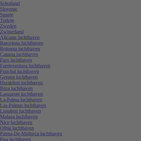
Schotland
Slovenie
Spanje
Turkije
Zweden
Zwitserland
Alicante luchthaven
Barcelona luchthaven
Bologna luchthaven
Catania luchthaven
Faro luchthaven
Fuerteventura luchthaven
Funchal luchthaven
Gerona luchthaven
Heraklion luchthaven
Ibiza luchthaven
Lanzarote luchthaven
La-Palma luchthaven
Las-Palmas luchthaven
Lissabon luchthaven
Malaga luchthaven
Nice luchthaven
Olbia luchthaven
Palma-De-Mallorca luchthaven
Pisa luchthaven