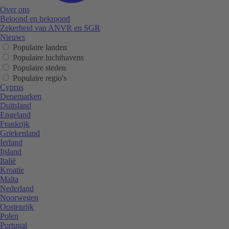
Over ons
Beloond en bekroond
Zekerheid van ANVR en SGR
Nieuws
Populaire landen
Populaire luchthavens
Populaire steden
Populaire regio's
Cyprus
Denemarken
Duitsland
Engeland
Frankrijk
Griekenland
Ierland
Ijsland
Italië
Kroatie
Malta
Nederland
Noorwegen
Oostenrijk
Polen
Portugal