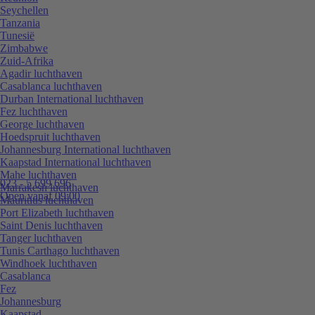
Seychellen
Tanzania
Tunesië
Zimbabwe
Zuid-Afrika
Agadir luchthaven
Casablanca luchthaven
Durban International luchthaven
Fez luchthaven
George luchthaven
Hoedspruit luchthaven
Johannesburg International luchthaven
Kaapstad International luchthaven
Mahe luchthaven
023 - 5 699 696
Marrakesh luchthaven
Open vanaf 09:00
Mauritius luchthaven
Port Elizabeth luchthaven
Saint Denis luchthaven
Tanger luchthaven
Tunis Carthago luchthaven
Windhoek luchthaven
Casablanca
Fez
Johannesburg
Kaapstad