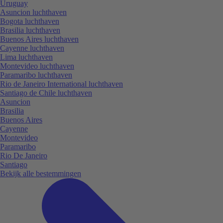
Uruguay
Asuncion luchthaven
Bogota luchthaven
Brasilia luchthaven
Buenos Aires luchthaven
Cayenne luchthaven
Lima luchthaven
Montevideo luchthaven
Paramaribo luchthaven
Rio de Janeiro International luchthaven
Santiago de Chile luchthaven
Asuncion
Brasilia
Buenos Aires
Cayenne
Montevideo
Paramaribo
Rio De Janeiro
Santiago
Bekijk alle bestemmingen