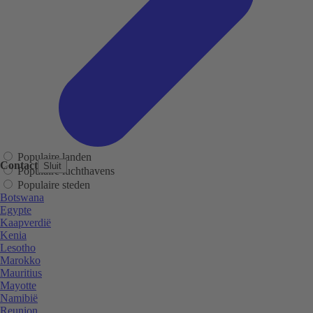
Populaire landen
Contact
Sluit
Populaire luchthavens
Populaire steden
Botswana
Egypte
Kaapverdië
Kenia
Lesotho
Marokko
Mauritius
Mayotte
Namibië
Reunion