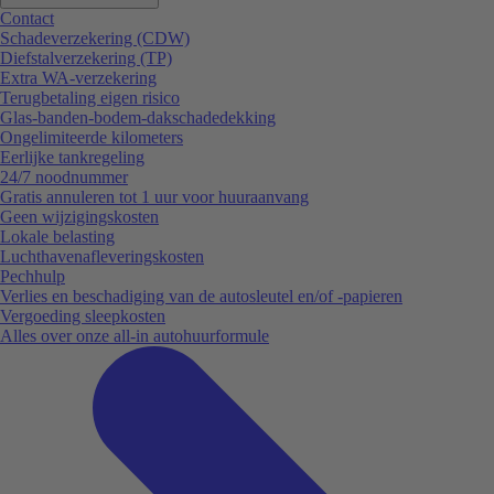
Contact
Schadeverzekering (CDW)
Diefstalverzekering (TP)
Extra WA-verzekering
Terugbetaling eigen risico
Glas-banden-bodem-dakschadedekking
Ongelimiteerde kilometers
Eerlijke tankregeling
24/7 noodnummer
Gratis annuleren tot 1 uur voor huuraanvang
Geen wijzigingskosten
Lokale belasting
Luchthavenafleveringskosten
Pechhulp
Verlies en beschadiging van de autosleutel en/of -papieren
Vergoeding sleepkosten
Alles over onze all-in autohuurformule