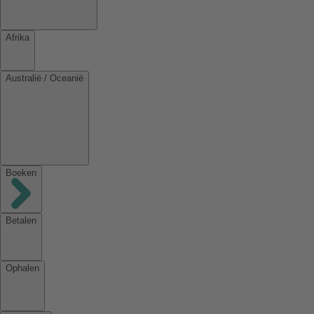
Afrika
Australië / Oceanië
Boeken
Betalen
Ophalen