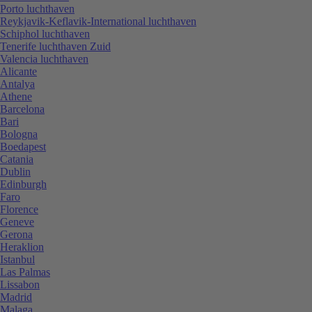
Porto luchthaven
Reykjavik-Keflavik-International luchthaven
Schiphol luchthaven
Tenerife luchthaven Zuid
Valencia luchthaven
Alicante
Antalya
Athene
Barcelona
Bari
Bologna
Boedapest
Catania
Dublin
Edinburgh
Faro
Florence
Geneve
Gerona
Heraklion
Istanbul
Las Palmas
Lissabon
Madrid
Malaga