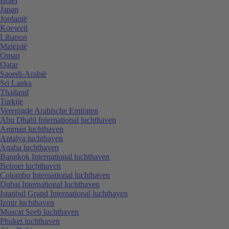
Israël
Japan
Jordanië
Koeweit
Libanon
Maleisië
Oman
Qatar
Saoedi-Arabië
Sri Lanka
Thailand
Turkije
Verenigde Arabische Emiraten
Abu Dhabi International luchthaven
Amman luchthaven
Antalya luchthaven
Aqaba luchthaven
Bangkok International luchthaven
Beiroet luchthaven
Colombo International luchthaven
Dubai International luchthaven
Istanbul Grand International luchthaven
Izmir luchthaven
Muscat Seeb luchthaven
Phuket luchthaven