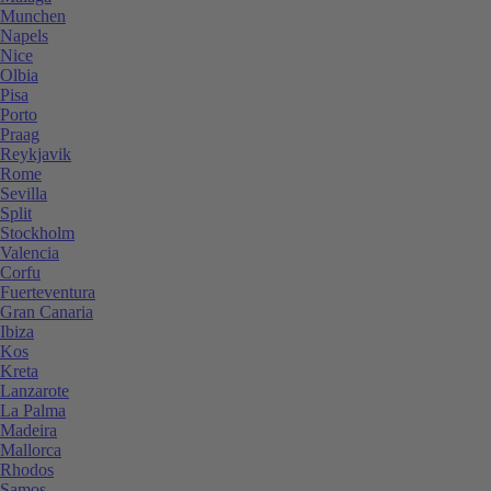
Munchen
Napels
Nice
Olbia
Pisa
Porto
Praag
Reykjavik
Rome
Sevilla
Split
Stockholm
Valencia
Corfu
Fuerteventura
Gran Canaria
Ibiza
Kos
Kreta
Lanzarote
La Palma
Madeira
Mallorca
Rhodos
Samos