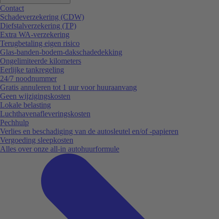
Contact
Schadeverzekering (CDW)
Diefstalverzekering (TP)
Extra WA-verzekering
Terugbetaling eigen risico
Glas-banden-bodem-dakschadedekking
Ongelimiteerde kilometers
Eerlijke tankregeling
24/7 noodnummer
Gratis annuleren tot 1 uur voor huuraanvang
Geen wijzigingskosten
Lokale belasting
Luchthavenafleveringskosten
Pechhulp
Verlies en beschadiging van de autosleutel en/of -papieren
Vergoeding sleepkosten
Alles over onze all-in autohuurformule