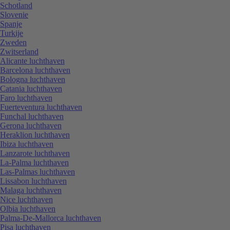
Schotland
Slovenie
Spanje
Turkije
Zweden
Zwitserland
Alicante luchthaven
Barcelona luchthaven
Bologna luchthaven
Catania luchthaven
Faro luchthaven
Fuerteventura luchthaven
Funchal luchthaven
Gerona luchthaven
Heraklion luchthaven
Ibiza luchthaven
Lanzarote luchthaven
La-Palma luchthaven
Las-Palmas luchthaven
Lissabon luchthaven
Malaga luchthaven
Nice luchthaven
Olbia luchthaven
Palma-De-Mallorca luchthaven
Pisa luchthaven