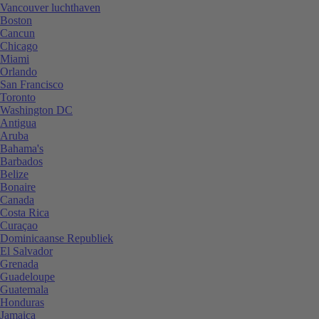
Vancouver luchthaven
Boston
Cancun
Chicago
Miami
Orlando
San Francisco
Toronto
Washington DC
Antigua
Aruba
Bahama's
Barbados
Belize
Bonaire
Canada
Costa Rica
Curaçao
Dominicaanse Republiek
El Salvador
Grenada
Guadeloupe
Guatemala
Honduras
Jamaica