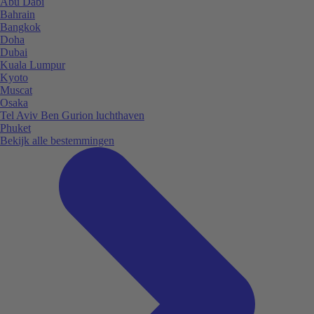
Abu Dabi
Bahrain
Bangkok
Doha
Dubai
Kuala Lumpur
Kyoto
Muscat
Osaka
Tel Aviv Ben Gurion luchthaven
Phuket
Bekijk alle bestemmingen