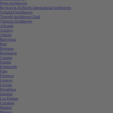
Porto luchthaven
Reykjavik-Keflavik-International luchthaven
Schiphol luchthaven
Tenerife luchthaven Zuid
Valencia luchthaven
Alicante
Antalya
Athene
Barcelona
Bari
Bologna
Boedapest
Catania
Dublin
Edinburgh
Faro
Florence
Geneve
Gerona
Heraklion
Istanbul
Las Palmas
Lissabon
Madrid
Malaga