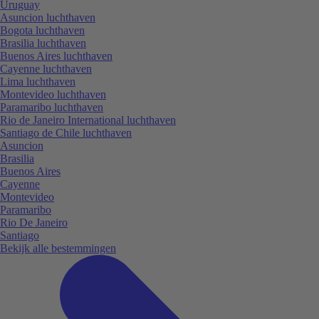
Uruguay
Asuncion luchthaven
Bogota luchthaven
Brasilia luchthaven
Buenos Aires luchthaven
Cayenne luchthaven
Lima luchthaven
Montevideo luchthaven
Paramaribo luchthaven
Rio de Janeiro International luchthaven
Santiago de Chile luchthaven
Asuncion
Brasilia
Buenos Aires
Cayenne
Montevideo
Paramaribo
Rio De Janeiro
Santiago
Bekijk alle bestemmingen