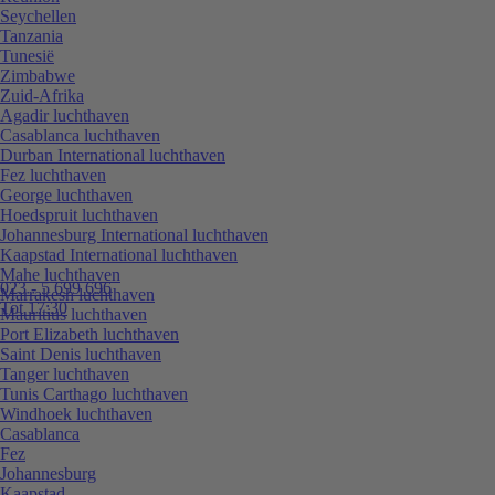
Seychellen
Tanzania
Tunesië
Zimbabwe
Zuid-Afrika
Agadir luchthaven
Casablanca luchthaven
Durban International luchthaven
Fez luchthaven
George luchthaven
Hoedspruit luchthaven
Johannesburg International luchthaven
Kaapstad International luchthaven
Mahe luchthaven
023 - 5 699 696
Marrakesh luchthaven
Tot 17:30
Mauritius luchthaven
Port Elizabeth luchthaven
Saint Denis luchthaven
Tanger luchthaven
Tunis Carthago luchthaven
Windhoek luchthaven
Casablanca
Fez
Johannesburg
Kaapstad