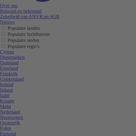
Over ons
Beloond en bekroond
Zekerheid van ANVR en SGR
Nieuws
Populaire landen
Populaire luchthavens
Populaire steden
Populaire regio's
Cyprus
Denemarken
Duitsland
Engeland
Frankrijk
Griekenland
Ierland
Ijsland
Italië
Kroatie
Malta
Nederland
Noorwegen
Oostenrijk
Polen
Portugal