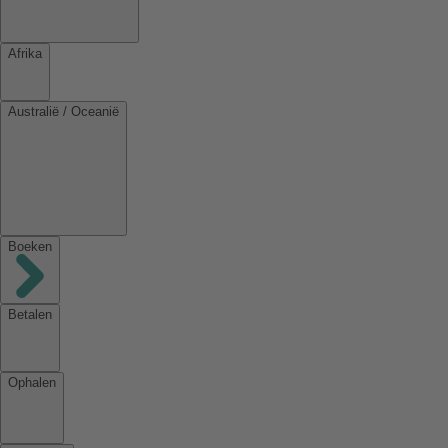
Afrika
Australië / Oceanië
Boeken
Betalen
Ophalen