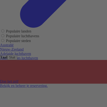
Populaire landen
Populaire luchthavens
Populaire steden
Australië
Nieuw-Zeeland
Adelaide luchthaven
Taal
Sluit
Alice Springs luchthaven
Auckland luchthaven
Cairns luchthaven
Christchurch luchthaven
Hobart luchthaven
Melbourne Tullamarine luchthaven
Doe het zelf
Perth luchthaven
Bekijk en beheer je reservering.
Sydney luchthaven
Auckland
Christchurch
Melbourne
Newcastle