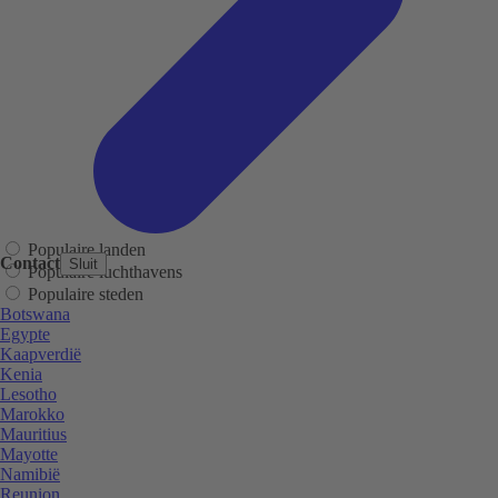
Populaire landen
Contact
Sluit
Populaire luchthavens
Populaire steden
Botswana
Egypte
Kaapverdië
Kenia
Lesotho
Marokko
Mauritius
Mayotte
Namibië
Reunion