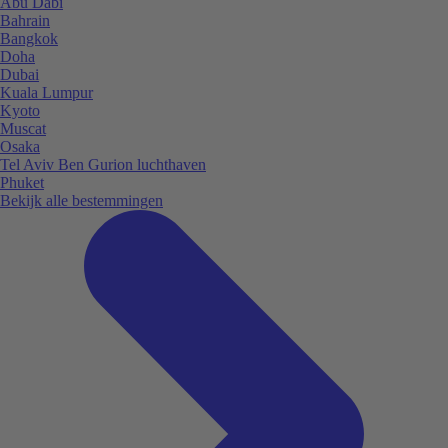
Abu Dabi
Bahrain
Bangkok
Doha
Dubai
Kuala Lumpur
Kyoto
Muscat
Osaka
Tel Aviv Ben Gurion luchthaven
Phuket
Bekijk alle bestemmingen