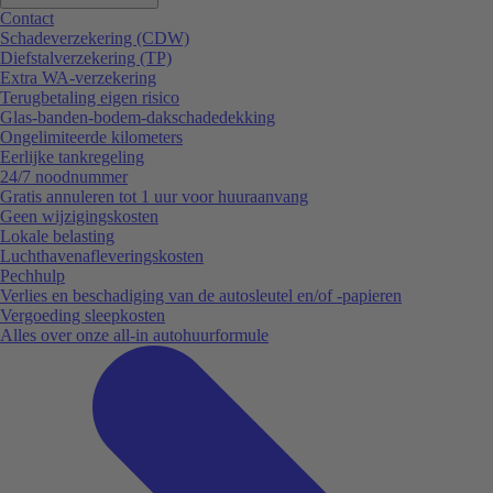
Contact
Schadeverzekering (CDW)
Diefstalverzekering (TP)
Extra WA-verzekering
Terugbetaling eigen risico
Glas-banden-bodem-dakschadedekking
Ongelimiteerde kilometers
Eerlijke tankregeling
24/7 noodnummer
Gratis annuleren tot 1 uur voor huuraanvang
Geen wijzigingskosten
Lokale belasting
Luchthavenafleveringskosten
Pechhulp
Verlies en beschadiging van de autosleutel en/of -papieren
Vergoeding sleepkosten
Alles over onze all-in autohuurformule