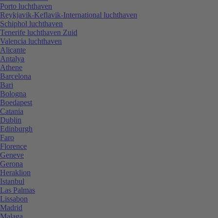
Porto luchthaven
Reykjavik-Keflavik-International luchthaven
Schiphol luchthaven
Tenerife luchthaven Zuid
Valencia luchthaven
Alicante
Antalya
Athene
Barcelona
Bari
Bologna
Boedapest
Catania
Dublin
Edinburgh
Faro
Florence
Geneve
Gerona
Heraklion
Istanbul
Las Palmas
Lissabon
Madrid
Malaga