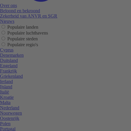
Over ons
Beloond en bekroond
Zekerheid van ANVR en SGR
Nieuws
Populaire landen
Populaire luchthavens
Populaire steden
Populaire regio's
Cyprus
Denemarken
Duitsland
Engeland
Frankrijk
Griekenland
Ierland
Ijsland
Italië
Kroatie
Malta
Nederland
Noorwegen
Oostenrijk
Polen
Portugal