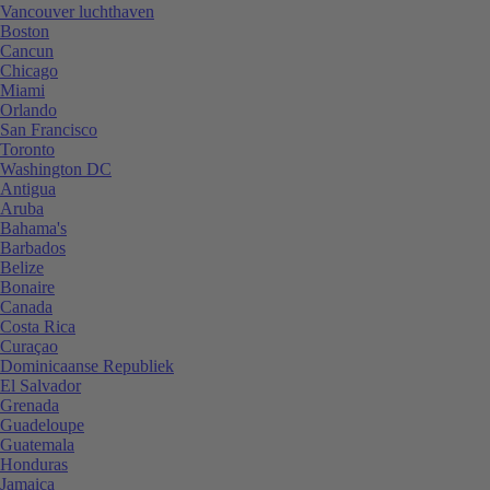
Vancouver luchthaven
Boston
Cancun
Chicago
Miami
Orlando
San Francisco
Toronto
Washington DC
Antigua
Aruba
Bahama's
Barbados
Belize
Bonaire
Canada
Costa Rica
Curaçao
Dominicaanse Republiek
El Salvador
Grenada
Guadeloupe
Guatemala
Honduras
Jamaica