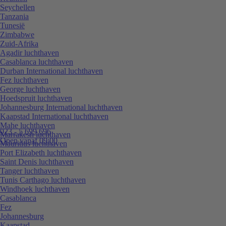
Seychellen
Tanzania
Tunesië
Zimbabwe
Zuid-Afrika
Agadir luchthaven
Casablanca luchthaven
Durban International luchthaven
Fez luchthaven
George luchthaven
Hoedspruit luchthaven
Johannesburg International luchthaven
Kaapstad International luchthaven
Mahe luchthaven
023 - 5 699 696
Marrakesh luchthaven
Open vanaf 09:00
Mauritius luchthaven
Port Elizabeth luchthaven
Saint Denis luchthaven
Tanger luchthaven
Tunis Carthago luchthaven
Windhoek luchthaven
Casablanca
Fez
Johannesburg
Kaapstad