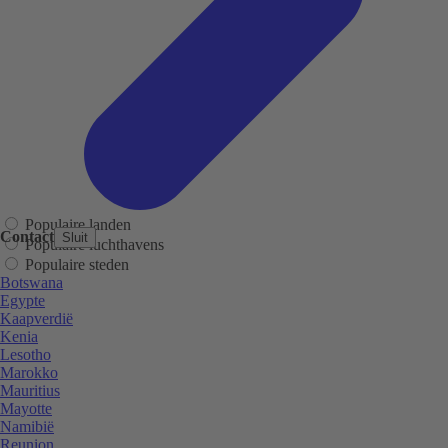
Populaire landen
Contact
Sluit
Populaire luchthavens
Populaire steden
Botswana
Egypte
Kaapverdië
Kenia
Lesotho
Marokko
Mauritius
Mayotte
Namibië
Reunion