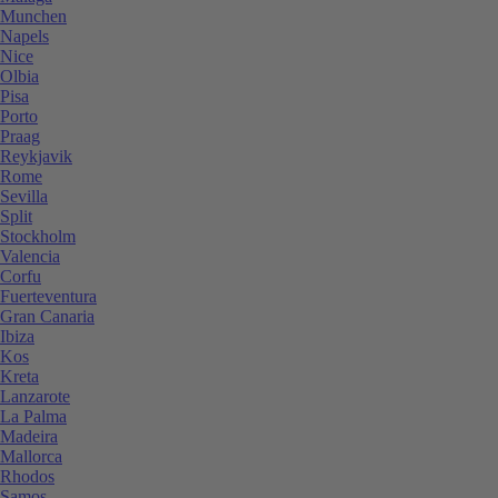
Munchen
Napels
Nice
Olbia
Pisa
Porto
Praag
Reykjavik
Rome
Sevilla
Split
Stockholm
Valencia
Corfu
Fuerteventura
Gran Canaria
Ibiza
Kos
Kreta
Lanzarote
La Palma
Madeira
Mallorca
Rhodos
Samos