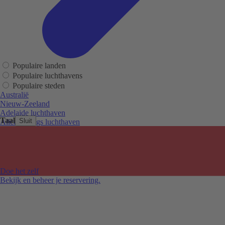
Populaire landen
Populaire luchthavens
Populaire steden
Australië
Nieuw-Zeeland
Adelaide luchthaven
Taal
Sluit
Alice Springs luchthaven
Auckland luchthaven
Cairns luchthaven
Christchurch luchthaven
Hobart luchthaven
Melbourne Tullamarine luchthaven
Doe het zelf
Perth luchthaven
Bekijk en beheer je reservering.
Sydney luchthaven
Auckland
Christchurch
Melbourne
Newcastle