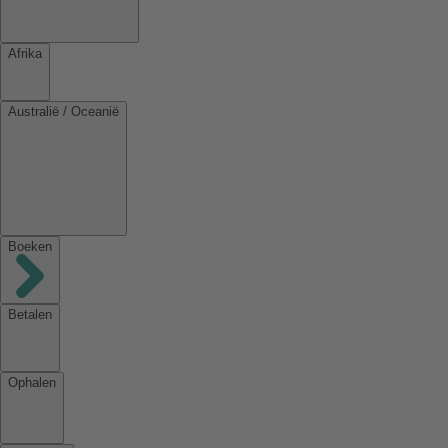
Afrika
Australië / Oceanië
Boeken
Betalen
Ophalen