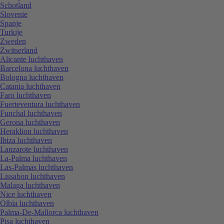
Schotland
Slovenie
Spanje
Turkije
Zweden
Zwitserland
Alicante luchthaven
Barcelona luchthaven
Bologna luchthaven
Catania luchthaven
Faro luchthaven
Fuerteventura luchthaven
Funchal luchthaven
Gerona luchthaven
Heraklion luchthaven
Ibiza luchthaven
Lanzarote luchthaven
La-Palma luchthaven
Las-Palmas luchthaven
Lissabon luchthaven
Malaga luchthaven
Nice luchthaven
Olbia luchthaven
Palma-De-Mallorca luchthaven
Pisa luchthaven