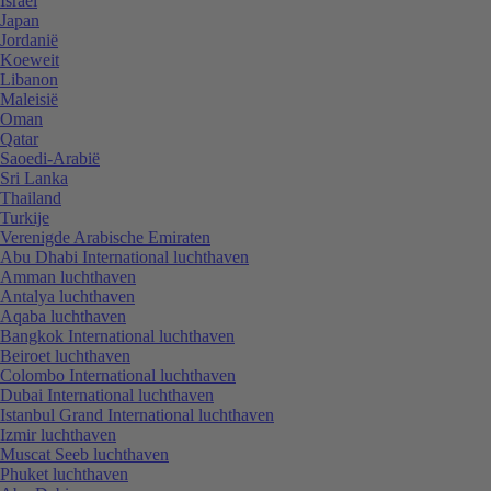
Israël
Japan
Jordanië
Koeweit
Libanon
Maleisië
Oman
Qatar
Saoedi-Arabië
Sri Lanka
Thailand
Turkije
Verenigde Arabische Emiraten
Abu Dhabi International luchthaven
Amman luchthaven
Antalya luchthaven
Aqaba luchthaven
Bangkok International luchthaven
Beiroet luchthaven
Colombo International luchthaven
Dubai International luchthaven
Istanbul Grand International luchthaven
Izmir luchthaven
Muscat Seeb luchthaven
Phuket luchthaven