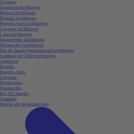
Uruguay
Asuncion luchthaven
Bogota luchthaven
Brasilia luchthaven
Buenos Aires luchthaven
Cayenne luchthaven
Lima luchthaven
Montevideo luchthaven
Paramaribo luchthaven
Rio de Janeiro International luchthaven
Santiago de Chile luchthaven
Asuncion
Brasilia
Buenos Aires
Cayenne
Montevideo
Paramaribo
Rio De Janeiro
Santiago
Bekijk alle bestemmingen