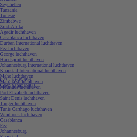
Seychellen
Tanzania
Tunesië
Zimbabwe
Zuid-Afrika
Agadir luchthaven
Casablanca luchthaven
Durban International luchthaven
Fez luchthaven
George luchthaven
Hoedspruit luchthaven
Johannesburg International luchthaven
Kaapstad International luchthaven
Mahe luchthaven
023 - 5 699 696
Marrakesh luchthaven
Open vanaf 09:00
Mauritius luchthaven
Port Elizabeth luchthaven
Saint Denis luchthaven
Tanger luchthaven
Tunis Carthago luchthaven
Windhoek luchthaven
Casablanca
Fez
Johannesburg
Kaapstad