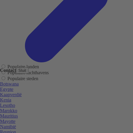
Populaire landen
Contact
Sluit
Populaire luchthavens
Populaire steden
Botswana
Egypte
Kaapverdië
Kenia
Lesotho
Marokko
Mauritius
Mayotte
Namibië
Reunion