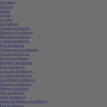
Schotland
Slovenie
Spanje
Turkije
Zweden
Zwitserland
Alicante luchthaven
Barcelona luchthaven
Bologna luchthaven
Catania luchthaven
Faro luchthaven
Fuerteventura luchthaven
Funchal luchthaven
Gerona luchthaven
Heraklion luchthaven
Ibiza luchthaven
Lanzarote luchthaven
La-Palma luchthaven
Las-Palmas luchthaven
Lissabon luchthaven
Malaga luchthaven
Nice luchthaven
Olbia luchthaven
Palma-De-Mallorca luchthaven
Pisa luchthaven