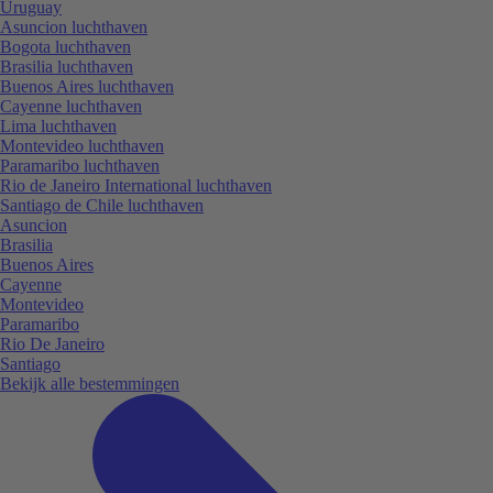
Uruguay
Asuncion luchthaven
Bogota luchthaven
Brasilia luchthaven
Buenos Aires luchthaven
Cayenne luchthaven
Lima luchthaven
Montevideo luchthaven
Paramaribo luchthaven
Rio de Janeiro International luchthaven
Santiago de Chile luchthaven
Asuncion
Brasilia
Buenos Aires
Cayenne
Montevideo
Paramaribo
Rio De Janeiro
Santiago
Bekijk alle bestemmingen