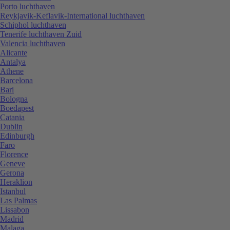
Porto luchthaven
Reykjavik-Keflavik-International luchthaven
Schiphol luchthaven
Tenerife luchthaven Zuid
Valencia luchthaven
Alicante
Antalya
Athene
Barcelona
Bari
Bologna
Boedapest
Catania
Dublin
Edinburgh
Faro
Florence
Geneve
Gerona
Heraklion
Istanbul
Las Palmas
Lissabon
Madrid
Malaga