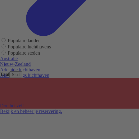
Populaire landen
Populaire luchthavens
Populaire steden
Australië
Nieuw-Zeeland
Adelaide luchthaven
Taal
Sluit
Alice Springs luchthaven
Auckland luchthaven
Cairns luchthaven
Christchurch luchthaven
Hobart luchthaven
Melbourne Tullamarine luchthaven
Doe het zelf
Perth luchthaven
Bekijk en beheer je reservering.
Sydney luchthaven
Auckland
Christchurch
Melbourne
Newcastle