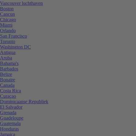
Vancouver luchthaven
Boston
Cancun
Chicago
Miami
Orlando
San Francisco
Toronto
Washington DC
Antigua
Aruba
Bahama's
Barbados
Belize
Bonaire
Canada
Costa Rica
Curaçao
Dominicaanse Republiek
El Salvador
Grenada
Guadeloupe
Guatemala
Honduras
Jamaica