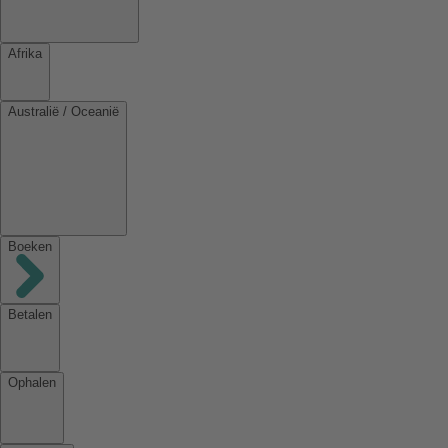
Afrika
Australië / Oceanië
Boeken
Betalen
Ophalen