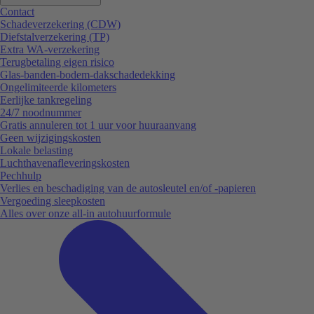
Contact
Schadeverzekering (CDW)
Diefstalverzekering (TP)
Extra WA-verzekering
Terugbetaling eigen risico
Glas-banden-bodem-dakschadedekking
Ongelimiteerde kilometers
Eerlijke tankregeling
24/7 noodnummer
Gratis annuleren tot 1 uur voor huuraanvang
Geen wijzigingskosten
Lokale belasting
Luchthavenafleveringskosten
Pechhulp
Verlies en beschadiging van de autosleutel en/of -papieren
Vergoeding sleepkosten
Alles over onze all-in autohuurformule