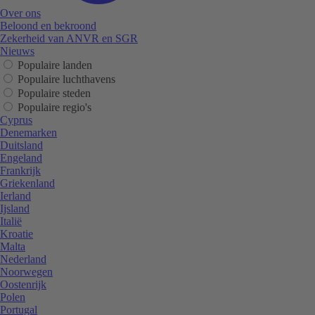
Over ons
Beloond en bekroond
Zekerheid van ANVR en SGR
Nieuws
Populaire landen
Populaire luchthavens
Populaire steden
Populaire regio's
Cyprus
Denemarken
Duitsland
Engeland
Frankrijk
Griekenland
Ierland
Ijsland
Italië
Kroatie
Malta
Nederland
Noorwegen
Oostenrijk
Polen
Portugal