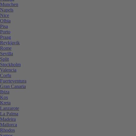
Munchen
Napels
Nice
Olbia
Pisa
Porto
Praag
Reykjavik
Rome
Sevilla
Split
Stockholm
Valencia
Corfu
Fuerteventura
Gran Canaria
Ibiza
Kos
Kreta
Lanzarote
La Palma
Madeira
Mallorca
Rhodos
Samos