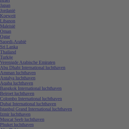
Israël
Japan
Jordanië
Koeweit
Libanon
Maleisië
Oman
Qatar
Saoedi-Arabië
Sri Lanka
Thailand
Turkije
Verenigde Arabische Emiraten
Abu Dhabi International luchthaven
Amman luchthaven
Antalya luchthaven
Aqaba luchthaven
Bangkok International luchthaven
Beiroet luchthaven
Colombo International luchthaven
Dubai International luchthaven
Istanbul Grand International luchthaven
Izmir luchthaven
Muscat Seeb luchthaven
Phuket luchthaven