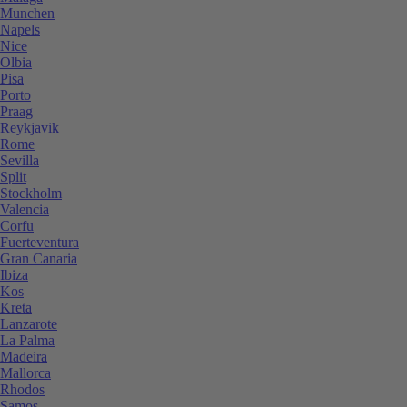
Munchen
Napels
Nice
Olbia
Pisa
Porto
Praag
Reykjavik
Rome
Sevilla
Split
Stockholm
Valencia
Corfu
Fuerteventura
Gran Canaria
Ibiza
Kos
Kreta
Lanzarote
La Palma
Madeira
Mallorca
Rhodos
Samos