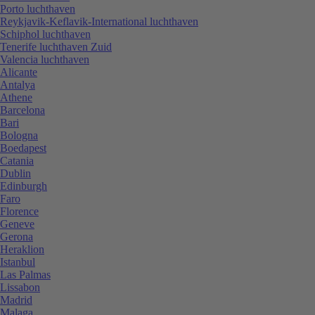
Porto luchthaven
Reykjavik-Keflavik-International luchthaven
Schiphol luchthaven
Tenerife luchthaven Zuid
Valencia luchthaven
Alicante
Antalya
Athene
Barcelona
Bari
Bologna
Boedapest
Catania
Dublin
Edinburgh
Faro
Florence
Geneve
Gerona
Heraklion
Istanbul
Las Palmas
Lissabon
Madrid
Malaga