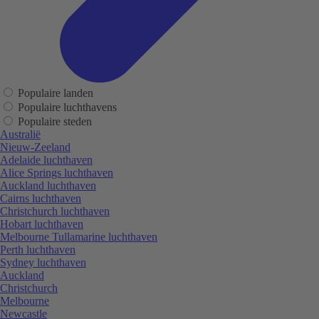
Populaire landen
Populaire luchthavens
Populaire steden
Australië
Nieuw-Zeeland
Adelaide luchthaven
Alice Springs luchthaven
Auckland luchthaven
Cairns luchthaven
Christchurch luchthaven
Hobart luchthaven
Melbourne Tullamarine luchthaven
Perth luchthaven
Sydney luchthaven
Auckland
Christchurch
Melbourne
Newcastle