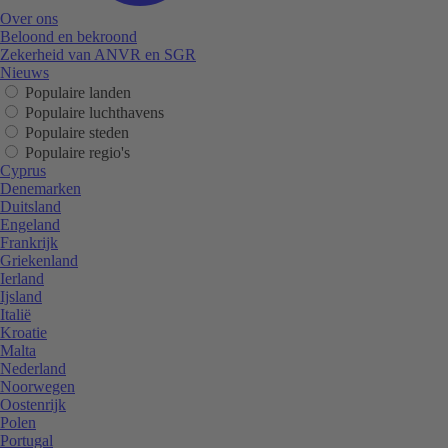
Over ons
Beloond en bekroond
Zekerheid van ANVR en SGR
Nieuws
Populaire landen
Populaire luchthavens
Populaire steden
Populaire regio's
Cyprus
Denemarken
Duitsland
Engeland
Frankrijk
Griekenland
Ierland
Ijsland
Italië
Kroatie
Malta
Nederland
Noorwegen
Oostenrijk
Polen
Portugal