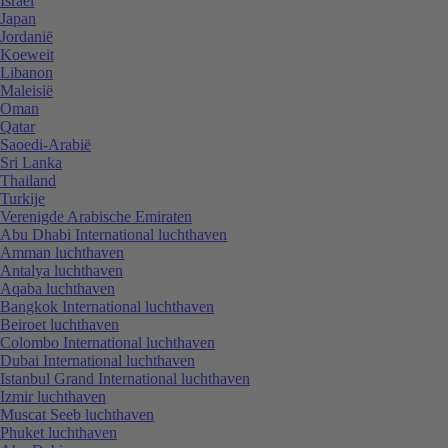
Israël
Japan
Jordanië
Koeweit
Libanon
Maleisië
Oman
Qatar
Saoedi-Arabië
Sri Lanka
Thailand
Turkije
Verenigde Arabische Emiraten
Abu Dhabi International luchthaven
Amman luchthaven
Antalya luchthaven
Aqaba luchthaven
Bangkok International luchthaven
Beiroet luchthaven
Colombo International luchthaven
Dubai International luchthaven
Istanbul Grand International luchthaven
Izmir luchthaven
Muscat Seeb luchthaven
Phuket luchthaven