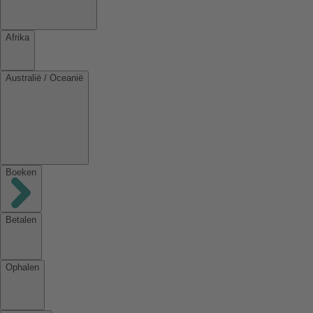
Afrika
Australië / Oceanië
Boeken
Betalen
Ophalen