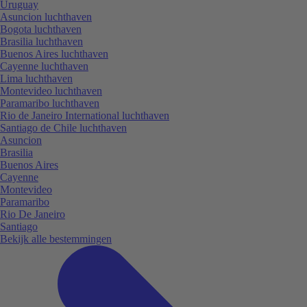
Uruguay
Asuncion luchthaven
Bogota luchthaven
Brasilia luchthaven
Buenos Aires luchthaven
Cayenne luchthaven
Lima luchthaven
Montevideo luchthaven
Paramaribo luchthaven
Rio de Janeiro International luchthaven
Santiago de Chile luchthaven
Asuncion
Brasilia
Buenos Aires
Cayenne
Montevideo
Paramaribo
Rio De Janeiro
Santiago
Bekijk alle bestemmingen