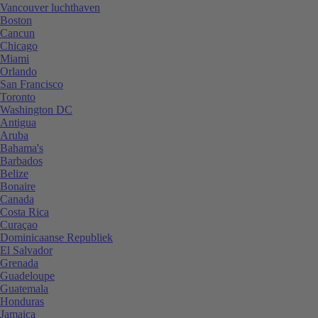
Vancouver luchthaven
Boston
Cancun
Chicago
Miami
Orlando
San Francisco
Toronto
Washington DC
Antigua
Aruba
Bahama's
Barbados
Belize
Bonaire
Canada
Costa Rica
Curaçao
Dominicaanse Republiek
El Salvador
Grenada
Guadeloupe
Guatemala
Honduras
Jamaica