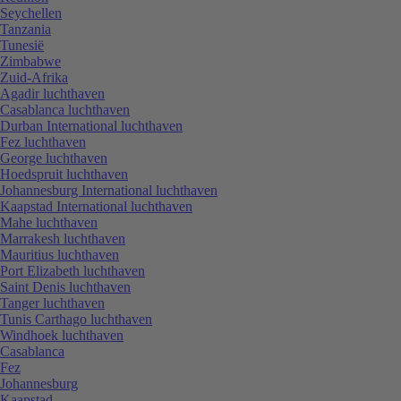
Seychellen
Tanzania
Tunesië
Zimbabwe
Zuid-Afrika
Agadir luchthaven
Casablanca luchthaven
Durban International luchthaven
Fez luchthaven
George luchthaven
Hoedspruit luchthaven
Johannesburg International luchthaven
Kaapstad International luchthaven
Mahe luchthaven
Marrakesh luchthaven
Mauritius luchthaven
Port Elizabeth luchthaven
Saint Denis luchthaven
Tanger luchthaven
Tunis Carthago luchthaven
Windhoek luchthaven
Casablanca
Fez
Johannesburg
Kaapstad