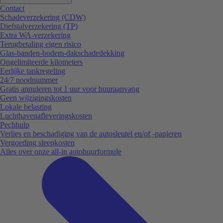
Contact
Schadeverzekering (CDW)
Diefstalverzekering (TP)
Extra WA-verzekering
Terugbetaling eigen risico
Glas-banden-bodem-dakschadedekking
Ongelimiteerde kilometers
Eerlijke tankregeling
24/7 noodnummer
Gratis annuleren tot 1 uur voor huuraanvang
Geen wijzigingskosten
Lokale belasting
Luchthavenafleveringskosten
Pechhulp
Verlies en beschadiging van de autosleutel en/of -papieren
Vergoeding sleepkosten
Alles over onze all-in autohuurformule