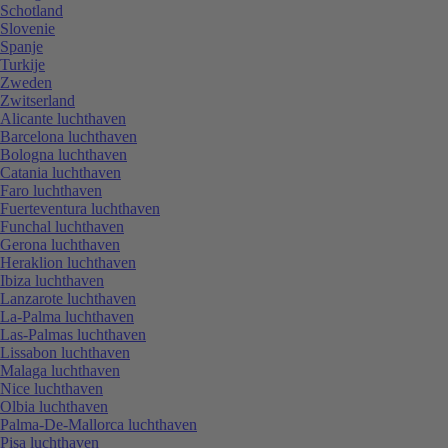
Schotland
Slovenie
Spanje
Turkije
Zweden
Zwitserland
Alicante luchthaven
Barcelona luchthaven
Bologna luchthaven
Catania luchthaven
Faro luchthaven
Fuerteventura luchthaven
Funchal luchthaven
Gerona luchthaven
Heraklion luchthaven
Ibiza luchthaven
Lanzarote luchthaven
La-Palma luchthaven
Las-Palmas luchthaven
Lissabon luchthaven
Malaga luchthaven
Nice luchthaven
Olbia luchthaven
Palma-De-Mallorca luchthaven
Pisa luchthaven