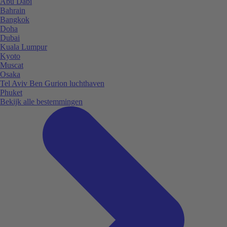
Abu Dabi
Bahrain
Bangkok
Doha
Dubai
Kuala Lumpur
Kyoto
Muscat
Osaka
Tel Aviv Ben Gurion luchthaven
Phuket
Bekijk alle bestemmingen