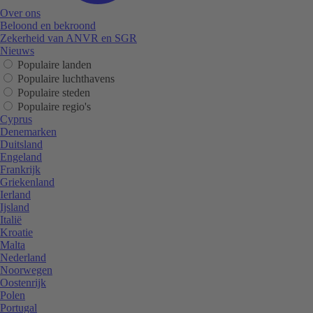
Over ons
Beloond en bekroond
Zekerheid van ANVR en SGR
Nieuws
Populaire landen
Populaire luchthavens
Populaire steden
Populaire regio's
Cyprus
Denemarken
Duitsland
Engeland
Frankrijk
Griekenland
Ierland
Ijsland
Italië
Kroatie
Malta
Nederland
Noorwegen
Oostenrijk
Polen
Portugal