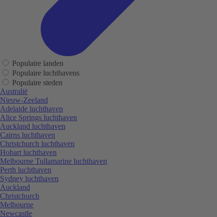
Populaire landen
Populaire luchthavens
Populaire steden
Australië
Nieuw-Zeeland
Adelaide luchthaven
Alice Springs luchthaven
Auckland luchthaven
Cairns luchthaven
Christchurch luchthaven
Hobart luchthaven
Melbourne Tullamarine luchthaven
Perth luchthaven
Sydney luchthaven
Auckland
Christchurch
Melbourne
Newcastle