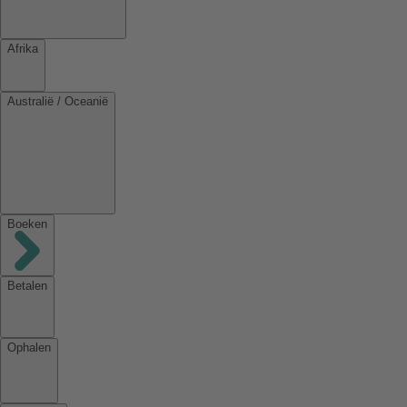
Afrika
Australië / Oceanië
Boeken
Betalen
Ophalen