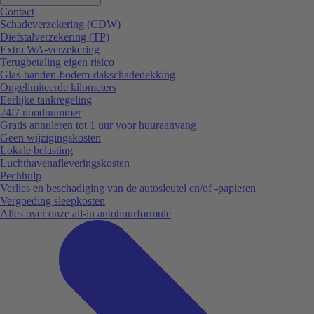
Contact
Schadeverzekering (CDW)
Diefstalverzekering (TP)
Extra WA-verzekering
Terugbetaling eigen risico
Glas-banden-bodem-dakschadedekking
Ongelimiteerde kilometers
Eerlijke tankregeling
24/7 noodnummer
Gratis annuleren tot 1 uur voor huuraanvang
Geen wijzigingskosten
Lokale belasting
Luchthavenafleveringskosten
Pechhulp
Verlies en beschadiging van de autosleutel en/of -papieren
Vergoeding sleepkosten
Alles over onze all-in autohuurformule