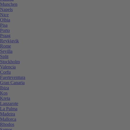
Munchen
Napels
Nice
Olbia
Pisa
Porto
Praag
Reykjavik
Rome
Sevilla
Split
Stockholm
Valencia
Corfu
Fuerteventura
Gran Canaria
Ibiza
Kos
Kreta
Lanzarote
La Palma
Madeira
Mallorca
Rhodos
Samos