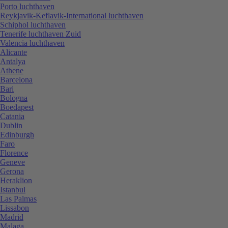
Porto luchthaven
Reykjavik-Keflavik-International luchthaven
Schiphol luchthaven
Tenerife luchthaven Zuid
Valencia luchthaven
Alicante
Antalya
Athene
Barcelona
Bari
Bologna
Boedapest
Catania
Dublin
Edinburgh
Faro
Florence
Geneve
Gerona
Heraklion
Istanbul
Las Palmas
Lissabon
Madrid
Malaga