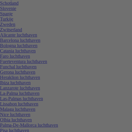
Schotland
Slovenie
Spanje
Turkije
Zweden
Zwitserland
Alicante luchthaven
Barcelona luchthaven
Bologna luchthaven
Catania luchthaven
Faro luchthaven
Fuerteventura luchthaven
Funchal luchthaven
Gerona luchthaven
Heraklion luchthaven
Ibiza luchthaven
Lanzarote luchthaven
La-Palma luchthaven
Las-Palmas luchthaven
Lissabon luchthaven
Malaga luchthaven
Nice luchthaven
Olbia luchthaven
Palma-De-Mallorca luchthaven
Pisa luchthaven