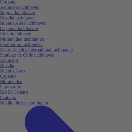
Uruguay
Asuncion luchthaven
Bogota luchthaven
Brasilia luchthaven
Buenos Aires luchthaven
Cayenne luchthaven
Lima luchthaven
Montevideo luchthaven
Paramaribo luchthaven
Rio de Janeiro International luchthaven
Santiago de Chile luchthaven
Asuncion
Brasilia
Buenos Aires
Cayenne
Montevideo
Paramaribo
Rio De Janeiro
Santiago
Bekijk alle bestemmingen