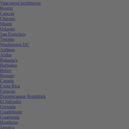
Vancouver luchthaven
Boston
Cancun
Chicago
Miami
Orlando
San Francisco
Toronto
Washington DC
Antigua
Aruba
Bahama's
Barbados
Belize
Bonaire
Canada
Costa Rica
Curaçao
Dominicaanse Republiek
El Salvador
Grenada
Guadeloupe
Guatemala
Honduras
Jamaica