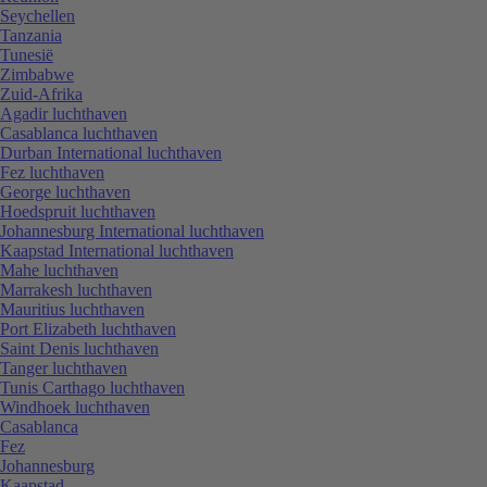
Seychellen
Tanzania
Tunesië
Zimbabwe
Zuid-Afrika
Agadir luchthaven
Casablanca luchthaven
Durban International luchthaven
Fez luchthaven
George luchthaven
Hoedspruit luchthaven
Johannesburg International luchthaven
Kaapstad International luchthaven
Mahe luchthaven
Marrakesh luchthaven
Mauritius luchthaven
Port Elizabeth luchthaven
Saint Denis luchthaven
Tanger luchthaven
Tunis Carthago luchthaven
Windhoek luchthaven
Casablanca
Fez
Johannesburg
Kaapstad