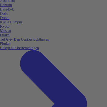
Abu Dabi
Bahrain
Bangkok
Doha
Dubai
Kuala Lumpur
Kyoto
Muscat
Osaka
Tel Aviv Ben Gurion luchthaven
Phuket
Bekijk alle bestemmingen