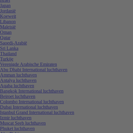
Israël
Japan
Jordanië
Koeweit
Libanon
Maleisië
Oman
Qatar
Saoedi-Arabië
Sri Lanka
Thailand
Turkije
Verenigde Arabische Emiraten
Abu Dhabi International luchthaven
Amman luchthaven
Antalya luchthaven
Aqaba luchthaven
Bangkok International luchthaven
Beiroet luchthaven
Colombo International luchthaven
Dubai International luchthaven
Istanbul Grand International luchthaven
Izmir luchthaven
Muscat Seeb luchthaven
Phuket luchthaven