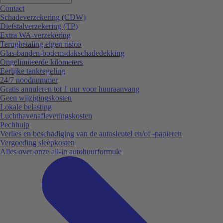
Contact
Schadeverzekering (CDW)
Diefstalverzekering (TP)
Extra WA-verzekering
Terugbetaling eigen risico
Glas-banden-bodem-dakschadedekking
Ongelimiteerde kilometers
Eerlijke tankregeling
24/7 noodnummer
Gratis annuleren tot 1 uur voor huuraanvang
Geen wijzigingskosten
Lokale belasting
Luchthavenafleveringskosten
Pechhulp
Verlies en beschadiging van de autosleutel en/of -papieren
Vergoeding sleepkosten
Alles over onze all-in autohuurformule