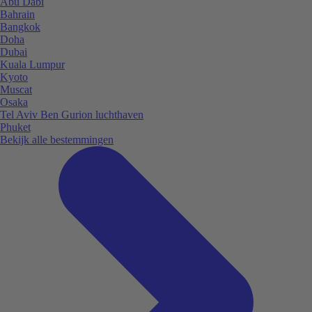
Abu Dabi
Bahrain
Bangkok
Doha
Dubai
Kuala Lumpur
Kyoto
Muscat
Osaka
Tel Aviv Ben Gurion luchthaven
Phuket
Bekijk alle bestemmingen