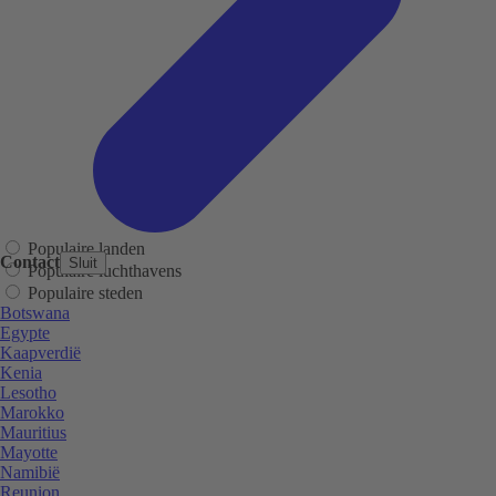
Populaire landen
Contact
Sluit
Populaire luchthavens
Populaire steden
Botswana
Egypte
Kaapverdië
Kenia
Lesotho
Marokko
Mauritius
Mayotte
Namibië
Reunion