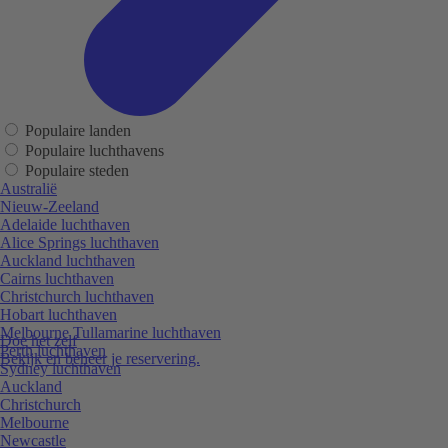
Populaire landen
Populaire luchthavens
Populaire steden
Australië
Nieuw-Zeeland
Adelaide luchthaven
Alice Springs luchthaven
Auckland luchthaven
Cairns luchthaven
Christchurch luchthaven
Hobart luchthaven
Melbourne Tullamarine luchthaven
Doe het zelf
Perth luchthaven
Bekijk en beheer je reservering.
Sydney luchthaven
Auckland
Christchurch
Melbourne
Newcastle