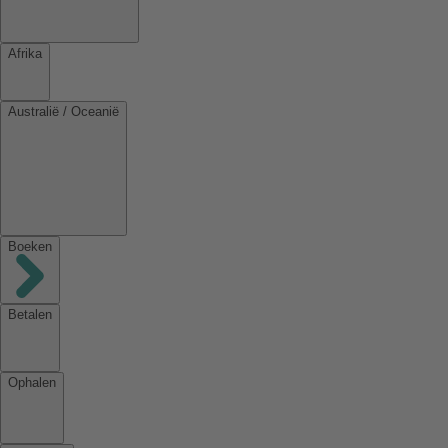
Afrika
Australië / Oceanië
Boeken
Betalen
Ophalen