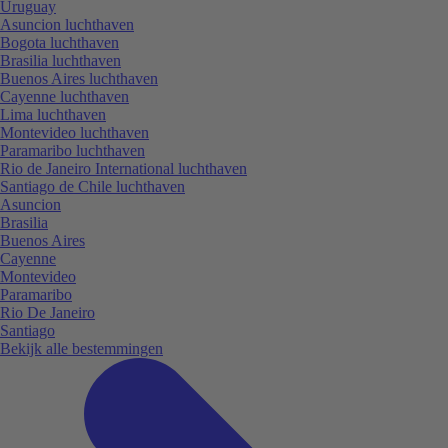
Uruguay
Asuncion luchthaven
Bogota luchthaven
Brasilia luchthaven
Buenos Aires luchthaven
Cayenne luchthaven
Lima luchthaven
Montevideo luchthaven
Paramaribo luchthaven
Rio de Janeiro International luchthaven
Santiago de Chile luchthaven
Asuncion
Brasilia
Buenos Aires
Cayenne
Montevideo
Paramaribo
Rio De Janeiro
Santiago
Bekijk alle bestemmingen