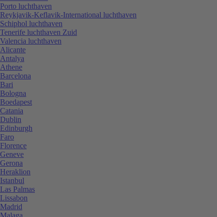
Porto luchthaven
Reykjavik-Keflavik-International luchthaven
Schiphol luchthaven
Tenerife luchthaven Zuid
Valencia luchthaven
Alicante
Antalya
Athene
Barcelona
Bari
Bologna
Boedapest
Catania
Dublin
Edinburgh
Faro
Florence
Geneve
Gerona
Heraklion
Istanbul
Las Palmas
Lissabon
Madrid
Malaga