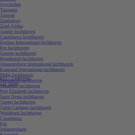
Seychellen
Tanzania
Tunesië
Zimbabwe
Zuid-Afrika
Agadir luchthaven
Casablanca luchthaven
Durban International luchthaven
Fez luchthaven
George luchthaven
Hoedspruit luchthaven
Johannesburg International luchthaven
Kaapstad International luchthaven
Mahe luchthaven
023 - 5 699 696
Marrakesh luchthaven
Tot 20:00
Mauritius luchthaven
Port Elizabeth luchthaven
Saint Denis luchthaven
Tanger luchthaven
Tunis Carthago luchthaven
Windhoek luchthaven
Casablanca
Fez
Johannesburg
Kaapstad