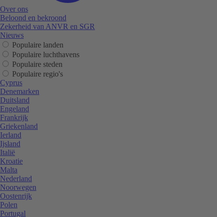
Over ons
Beloond en bekroond
Zekerheid van ANVR en SGR
Nieuws
Populaire landen
Populaire luchthavens
Populaire steden
Populaire regio's
Cyprus
Denemarken
Duitsland
Engeland
Frankrijk
Griekenland
Ierland
Ijsland
Italië
Kroatie
Malta
Nederland
Noorwegen
Oostenrijk
Polen
Portugal