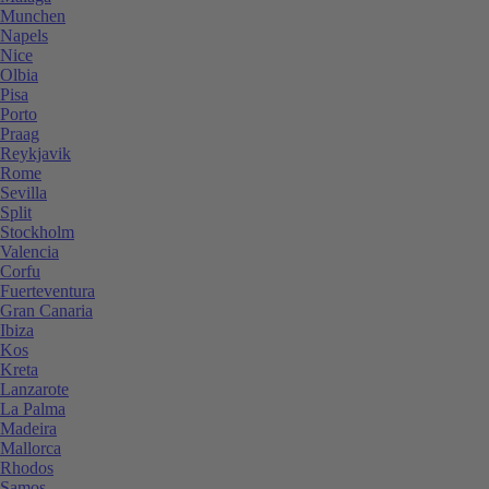
Munchen
Napels
Nice
Olbia
Pisa
Porto
Praag
Reykjavik
Rome
Sevilla
Split
Stockholm
Valencia
Corfu
Fuerteventura
Gran Canaria
Ibiza
Kos
Kreta
Lanzarote
La Palma
Madeira
Mallorca
Rhodos
Samos