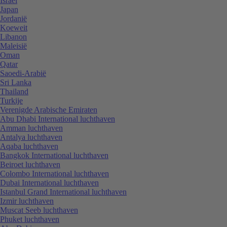
Israël
Japan
Jordanië
Koeweit
Libanon
Maleisië
Oman
Qatar
Saoedi-Arabië
Sri Lanka
Thailand
Turkije
Verenigde Arabische Emiraten
Abu Dhabi International luchthaven
Amman luchthaven
Antalya luchthaven
Aqaba luchthaven
Bangkok International luchthaven
Beiroet luchthaven
Colombo International luchthaven
Dubai International luchthaven
Istanbul Grand International luchthaven
Izmir luchthaven
Muscat Seeb luchthaven
Phuket luchthaven