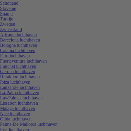
Schotland
Slovenie
Spanje
Turkije
Zweden
Zwitserland
Alicante luchthaven
Barcelona luchthaven
Bologna luchthaven
Catania luchthaven
Faro luchthaven
Fuerteventura luchthaven
Funchal luchthaven
Gerona luchthaven
Heraklion luchthaven
Ibiza luchthaven
Lanzarote luchthaven
La-Palma luchthaven
Las-Palmas luchthaven
Lissabon luchthaven
Malaga luchthaven
Nice luchthaven
Olbia luchthaven
Palma-De-Mallorca luchthaven
Pisa luchthaven