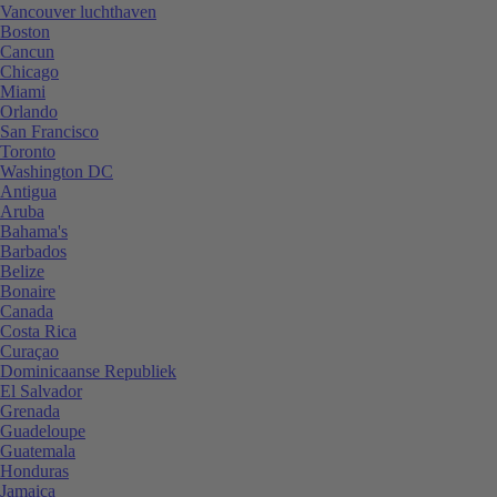
Vancouver luchthaven
Boston
Cancun
Chicago
Miami
Orlando
San Francisco
Toronto
Washington DC
Antigua
Aruba
Bahama's
Barbados
Belize
Bonaire
Canada
Costa Rica
Curaçao
Dominicaanse Republiek
El Salvador
Grenada
Guadeloupe
Guatemala
Honduras
Jamaica