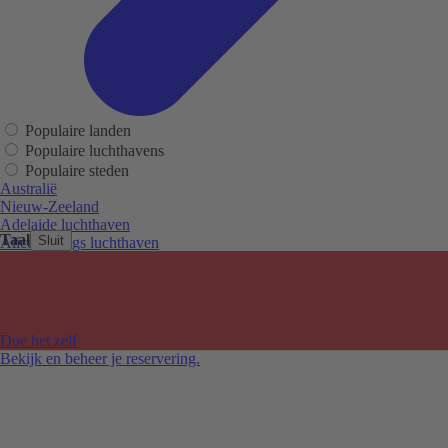
Populaire landen
Populaire luchthavens
Populaire steden
Australië
Nieuw-Zeeland
Adelaide luchthaven
Taal
Sluit
Alice Springs luchthaven
Auckland luchthaven
Cairns luchthaven
Christchurch luchthaven
Hobart luchthaven
Melbourne Tullamarine luchthaven
Doe het zelf
Perth luchthaven
Bekijk en beheer je reservering.
Sydney luchthaven
Auckland
Christchurch
Melbourne
Newcastle