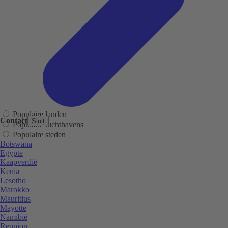
Populaire landen
Contact
Sluit
Populaire luchthavens
Populaire steden
Botswana
Egypte
Kaapverdië
Kenia
Lesotho
Marokko
Mauritius
Mayotte
Namibië
Reunion