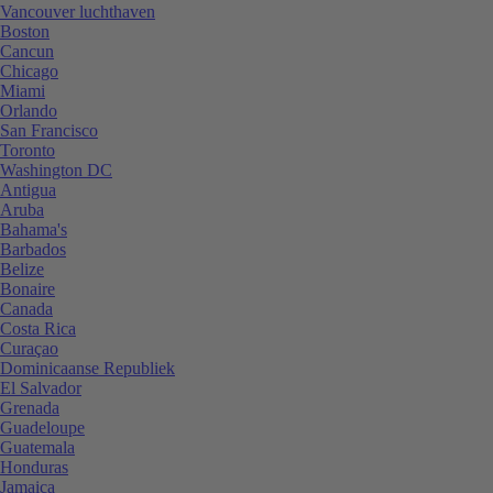
Vancouver luchthaven
Boston
Cancun
Chicago
Miami
Orlando
San Francisco
Toronto
Washington DC
Antigua
Aruba
Bahama's
Barbados
Belize
Bonaire
Canada
Costa Rica
Curaçao
Dominicaanse Republiek
El Salvador
Grenada
Guadeloupe
Guatemala
Honduras
Jamaica