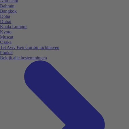
Abu Dabi
Bahrain
Bangkok
Doha
Dubai
Kuala Lumpur
Kyoto
Muscat
Osaka
Tel Aviv Ben Gurion luchthaven
Phuket
Bekijk alle bestemmingen