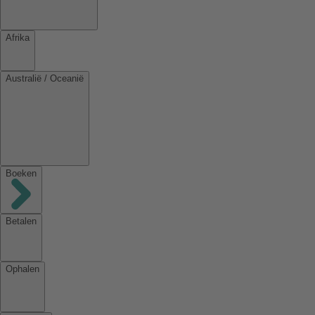
Afrika
Australië / Oceanië
Boeken
Betalen
Ophalen