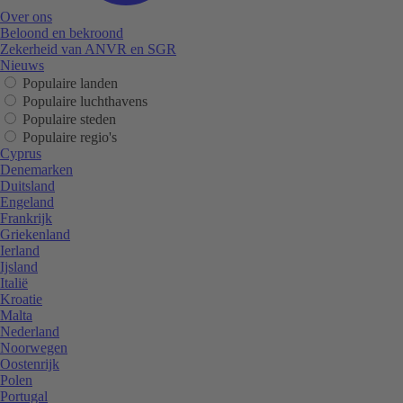
Over ons
Beloond en bekroond
Zekerheid van ANVR en SGR
Nieuws
Populaire landen
Populaire luchthavens
Populaire steden
Populaire regio's
Cyprus
Denemarken
Duitsland
Engeland
Frankrijk
Griekenland
Ierland
Ijsland
Italië
Kroatie
Malta
Nederland
Noorwegen
Oostenrijk
Polen
Portugal