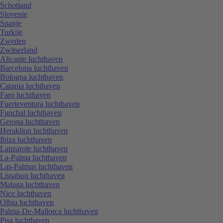
Schotland
Slovenie
Spanje
Turkije
Zweden
Zwitserland
Alicante luchthaven
Barcelona luchthaven
Bologna luchthaven
Catania luchthaven
Faro luchthaven
Fuerteventura luchthaven
Funchal luchthaven
Gerona luchthaven
Heraklion luchthaven
Ibiza luchthaven
Lanzarote luchthaven
La-Palma luchthaven
Las-Palmas luchthaven
Lissabon luchthaven
Malaga luchthaven
Nice luchthaven
Olbia luchthaven
Palma-De-Mallorca luchthaven
Pisa luchthaven