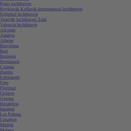
Porto luchthaven
Reykjavik-Keflavik-International luchthaven
Schiphol luchthaven
Tenerife luchthaven Zuid
Valencia luchthaven
Alicante
Antalya
Athene
Barcelona
Bari
Bologna
Boedapest
Catania
Dublin
Edinburgh
Faro
Florence
Geneve
Gerona
Heraklion
Istanbul
Las Palmas
Lissabon
Madrid
Malaga