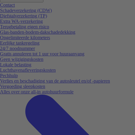
Contact
Schadeverzekering (CDW)
Diefstalverzekering (TP)
Extra WA-verzekering
Terugbetaling eigen risico
Glas-banden-bodem-dakschadedekking
Ongelimiteerde kilometers
Eerlijke tankregeling
24/7 noodnummer
Gratis annuleren tot 1 uur voor huuraanvang
Geen wijzigingskosten
Lokale belasting
Luchthavenafleveringskosten
Pechhulp
Verlies en beschadiging van de autosleutel en/of -papieren
Vergoeding sleepkosten
Alles over onze all-in autohuurformule