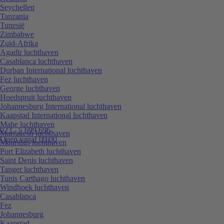
Seychellen
Tanzania
Tunesië
Zimbabwe
Zuid-Afrika
Agadir luchthaven
Casablanca luchthaven
Durban International luchthaven
Fez luchthaven
George luchthaven
Hoedspruit luchthaven
Johannesburg International luchthaven
Kaapstad International luchthaven
Mahe luchthaven
023 - 5 699 696
Marrakesh luchthaven
Open vanaf 09:00
Mauritius luchthaven
Port Elizabeth luchthaven
Saint Denis luchthaven
Tanger luchthaven
Tunis Carthago luchthaven
Windhoek luchthaven
Casablanca
Fez
Johannesburg
Kaapstad