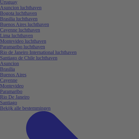
Uruguay
Asuncion luchthaven
Bogota luchthaven
Brasilia luchthaven
Buenos Aires luchthaven
Cayenne luchthaven
Lima luchthaven
Montevideo luchthaven
Paramaribo luchthaven
Rio de Janeiro International luchthaven
Santiago de Chile luchthaven
Asuncion
Brasilia
Buenos Aires
Cayenne
Montevideo
Paramaribo
Rio De Janeiro
Santiago
Bekijk alle bestemmingen