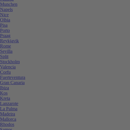
Munchen
Napels
Nice
Olbia
Pisa
Porto
Praag
Reykjavik
Rome
Sevilla
Split
Stockholm
Valencia
Corfu
Fuerteventura
Gran Canaria
Ibiza
Kos
Kreta
Lanzarote
La Palma
Madeira
Mallorca
Rhodos
Samos