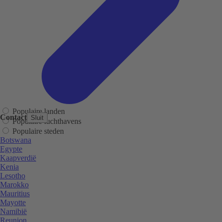
Populaire landen
Contact
Sluit
Populaire luchthavens
Populaire steden
Botswana
Egypte
Kaapverdië
Kenia
Lesotho
Marokko
Mauritius
Mayotte
Namibië
Reunion