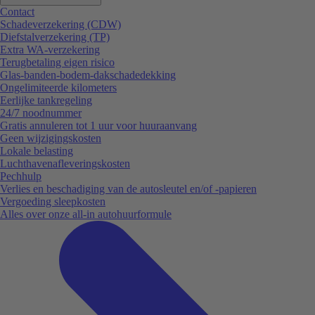
Contact
Schadeverzekering (CDW)
Diefstalverzekering (TP)
Extra WA-verzekering
Terugbetaling eigen risico
Glas-banden-bodem-dakschadedekking
Ongelimiteerde kilometers
Eerlijke tankregeling
24/7 noodnummer
Gratis annuleren tot 1 uur voor huuraanvang
Geen wijzigingskosten
Lokale belasting
Luchthavenafleveringskosten
Pechhulp
Verlies en beschadiging van de autosleutel en/of -papieren
Vergoeding sleepkosten
Alles over onze all-in autohuurformule