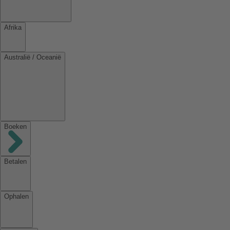
Afrika
Australië / Oceanië
Boeken
Betalen
Ophalen