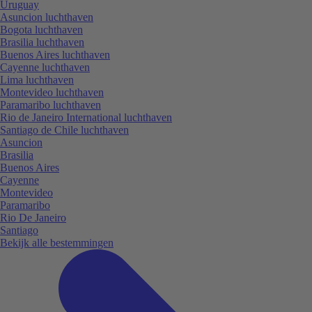
Uruguay
Asuncion luchthaven
Bogota luchthaven
Brasilia luchthaven
Buenos Aires luchthaven
Cayenne luchthaven
Lima luchthaven
Montevideo luchthaven
Paramaribo luchthaven
Rio de Janeiro International luchthaven
Santiago de Chile luchthaven
Asuncion
Brasilia
Buenos Aires
Cayenne
Montevideo
Paramaribo
Rio De Janeiro
Santiago
Bekijk alle bestemmingen