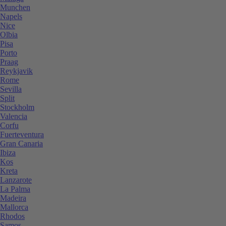
Munchen
Napels
Nice
Olbia
Pisa
Porto
Praag
Reykjavik
Rome
Sevilla
Split
Stockholm
Valencia
Corfu
Fuerteventura
Gran Canaria
Ibiza
Kos
Kreta
Lanzarote
La Palma
Madeira
Mallorca
Rhodos
Samos