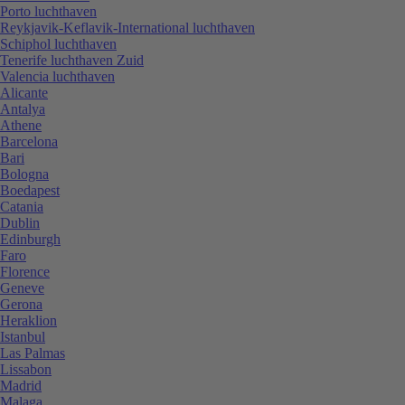
Porto luchthaven
Reykjavik-Keflavik-International luchthaven
Schiphol luchthaven
Tenerife luchthaven Zuid
Valencia luchthaven
Alicante
Antalya
Athene
Barcelona
Bari
Bologna
Boedapest
Catania
Dublin
Edinburgh
Faro
Florence
Geneve
Gerona
Heraklion
Istanbul
Las Palmas
Lissabon
Madrid
Malaga