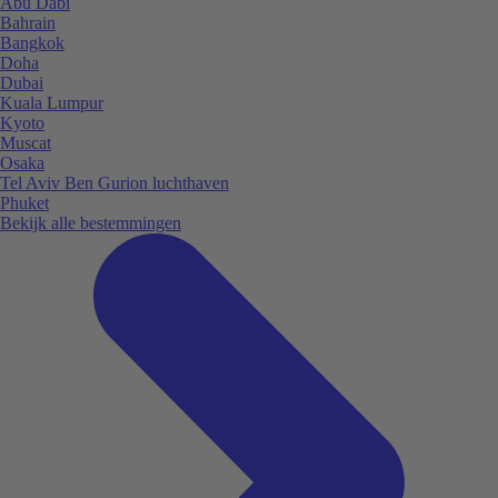
Abu Dabi
Bahrain
Bangkok
Doha
Dubai
Kuala Lumpur
Kyoto
Muscat
Osaka
Tel Aviv Ben Gurion luchthaven
Phuket
Bekijk alle bestemmingen