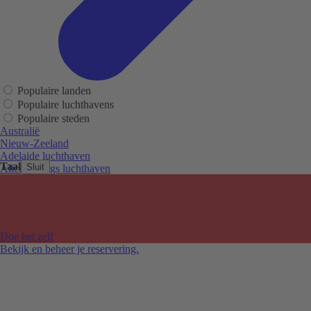
Populaire landen
Populaire luchthavens
Populaire steden
Australië
Nieuw-Zeeland
Adelaide luchthaven
Taal
Sluit
Alice Springs luchthaven
Auckland luchthaven
Cairns luchthaven
Christchurch luchthaven
Hobart luchthaven
Melbourne Tullamarine luchthaven
Doe het zelf
Perth luchthaven
Bekijk en beheer je reservering.
Sydney luchthaven
Auckland
Christchurch
Melbourne
Newcastle