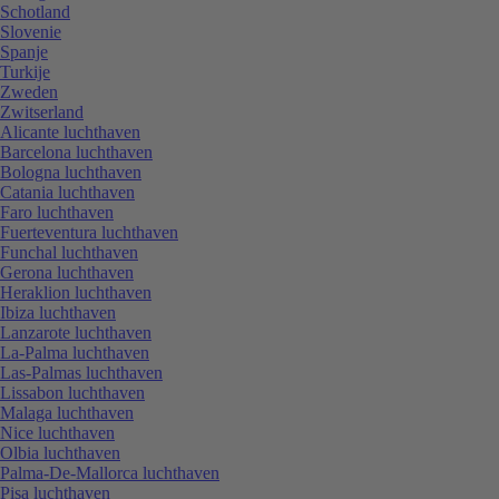
Schotland
Slovenie
Spanje
Turkije
Zweden
Zwitserland
Alicante luchthaven
Barcelona luchthaven
Bologna luchthaven
Catania luchthaven
Faro luchthaven
Fuerteventura luchthaven
Funchal luchthaven
Gerona luchthaven
Heraklion luchthaven
Ibiza luchthaven
Lanzarote luchthaven
La-Palma luchthaven
Las-Palmas luchthaven
Lissabon luchthaven
Malaga luchthaven
Nice luchthaven
Olbia luchthaven
Palma-De-Mallorca luchthaven
Pisa luchthaven