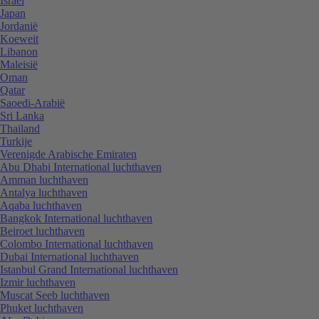
Israël
Japan
Jordanië
Koeweit
Libanon
Maleisië
Oman
Qatar
Saoedi-Arabië
Sri Lanka
Thailand
Turkije
Verenigde Arabische Emiraten
Abu Dhabi International luchthaven
Amman luchthaven
Antalya luchthaven
Aqaba luchthaven
Bangkok International luchthaven
Beiroet luchthaven
Colombo International luchthaven
Dubai International luchthaven
Istanbul Grand International luchthaven
Izmir luchthaven
Muscat Seeb luchthaven
Phuket luchthaven