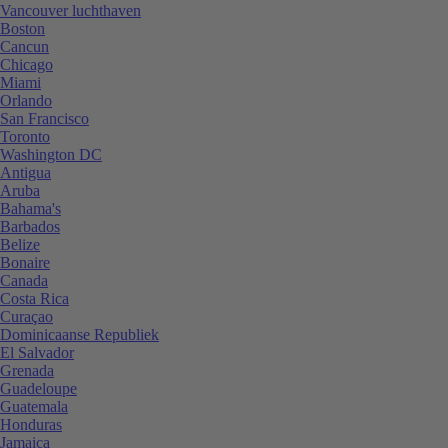
Vancouver luchthaven
Boston
Cancun
Chicago
Miami
Orlando
San Francisco
Toronto
Washington DC
Antigua
Aruba
Bahama's
Barbados
Belize
Bonaire
Canada
Costa Rica
Curaçao
Dominicaanse Republiek
El Salvador
Grenada
Guadeloupe
Guatemala
Honduras
Jamaica