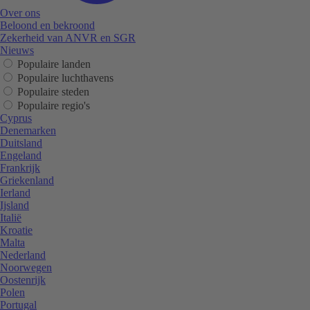
Over ons
Beloond en bekroond
Zekerheid van ANVR en SGR
Nieuws
Populaire landen
Populaire luchthavens
Populaire steden
Populaire regio's
Cyprus
Denemarken
Duitsland
Engeland
Frankrijk
Griekenland
Ierland
Ijsland
Italië
Kroatie
Malta
Nederland
Noorwegen
Oostenrijk
Polen
Portugal