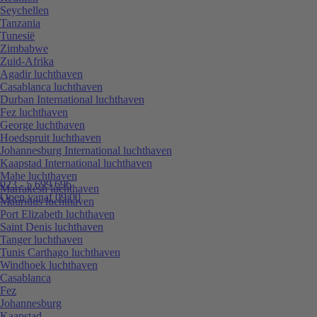
Seychellen
Tanzania
Tunesië
Zimbabwe
Zuid-Afrika
Agadir luchthaven
Casablanca luchthaven
Durban International luchthaven
Fez luchthaven
George luchthaven
Hoedspruit luchthaven
Johannesburg International luchthaven
Kaapstad International luchthaven
Mahe luchthaven
023 - 5 699 696
Marrakesh luchthaven
Open vanaf 09:00
Mauritius luchthaven
Port Elizabeth luchthaven
Saint Denis luchthaven
Tanger luchthaven
Tunis Carthago luchthaven
Windhoek luchthaven
Casablanca
Fez
Johannesburg
Kaapstad