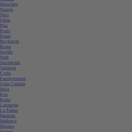
Munchen
Napels
Nice
Olbia
Pisa
Porto
Praag
Reykjavik
Rome
Sevilla
Split
Stockholm
Valencia
Corfu
Fuerteventura
Gran Canaria
Ibiza
Kos
Kreta
Lanzarote
La Palma
Madeira
Mallorca
Rhodos
Samos