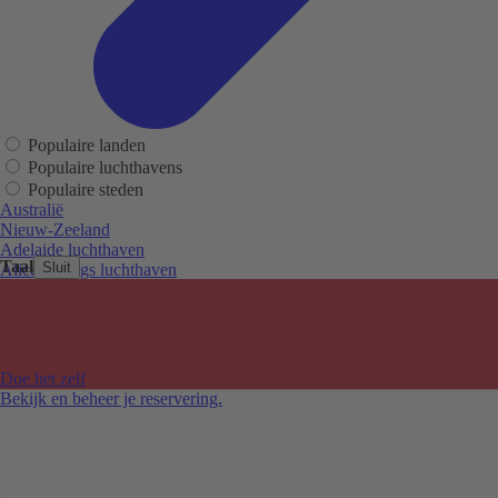
Populaire landen
Populaire luchthavens
Populaire steden
Australië
Nieuw-Zeeland
Adelaide luchthaven
Taal
Sluit
Alice Springs luchthaven
Auckland luchthaven
Cairns luchthaven
Christchurch luchthaven
Hobart luchthaven
Melbourne Tullamarine luchthaven
Doe het zelf
Perth luchthaven
Bekijk en beheer je reservering.
Sydney luchthaven
Auckland
Christchurch
Melbourne
Newcastle