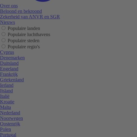
Over ons
Beloond en bekroond
Zekerheid van ANVR en SGR
Nieuws
Populaire landen
Populaire luchthavens
Populaire steden
Populaire regio's
Cyprus
Denemarken
Duitsland
Engeland
Frankrijk
Griekenland
Ierland
Ijsland
Italië
Kroatie
Malta
Nederland
Noorwegen
Oostenrijk
Polen
Portugal