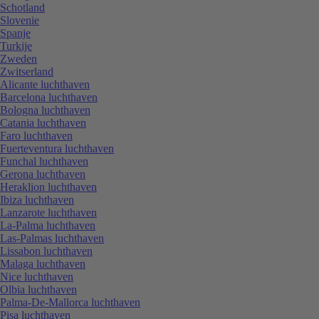
Schotland
Slovenie
Spanje
Turkije
Zweden
Zwitserland
Alicante luchthaven
Barcelona luchthaven
Bologna luchthaven
Catania luchthaven
Faro luchthaven
Fuerteventura luchthaven
Funchal luchthaven
Gerona luchthaven
Heraklion luchthaven
Ibiza luchthaven
Lanzarote luchthaven
La-Palma luchthaven
Las-Palmas luchthaven
Lissabon luchthaven
Malaga luchthaven
Nice luchthaven
Olbia luchthaven
Palma-De-Mallorca luchthaven
Pisa luchthaven