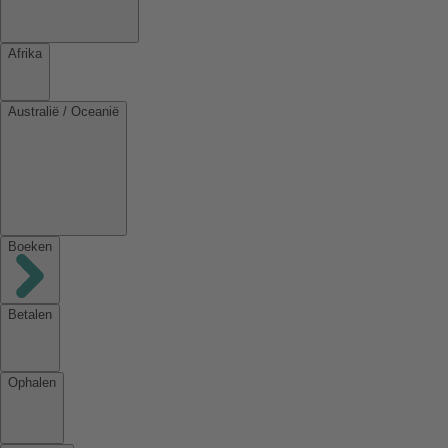
Afrika
Australië / Oceanië
Boeken
Betalen
Ophalen