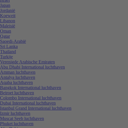
Israël
Japan
Jordanië
Koeweit
Libanon
Maleisië
Oman
Qatar
Saoedi-Arabië
Sri Lanka
Thailand
Turkije
Verenigde Arabische Emiraten
Abu Dhabi International luchthaven
Amman luchthaven
Antalya luchthaven
Aqaba luchthaven
Bangkok International luchthaven
Beiroet luchthaven
Colombo International luchthaven
Dubai International luchthaven
Istanbul Grand International luchthaven
Izmir luchthaven
Muscat Seeb luchthaven
Phuket luchthaven