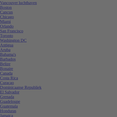
Vancouver luchthaven
Boston
Cancun
Chicago
Miami
Orlando
San Francisco
Toronto
Washington DC
Antigua
Aruba
Bahama's
Barbados
Belize
Bonaire
Canada
Costa Rica
Curaçao
Dominicaanse Republiek
El Salvador
Grenada
Guadeloupe
Guatemala
Honduras
Jamaica