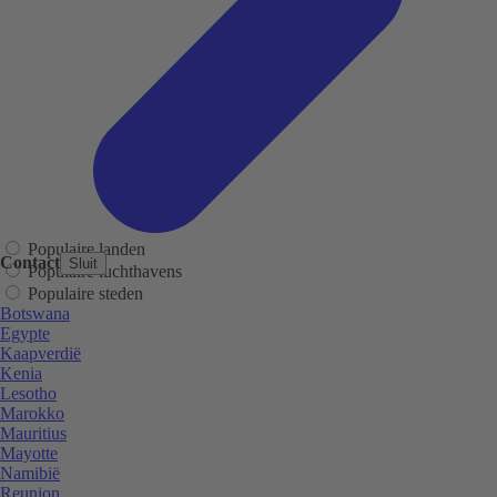
Populaire landen
Contact
Sluit
Populaire luchthavens
Populaire steden
Botswana
Egypte
Kaapverdië
Kenia
Lesotho
Marokko
Mauritius
Mayotte
Namibië
Reunion