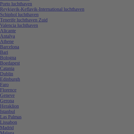
Porto luchthaven
Reykjavik-Keflavik-International luchthaven
Schiphol luchthaven
Tenerife luchthaven Zuid
Valencia luchthaven
Alicante
Antalya
Athene
Barcelona
Bari
Bologna
Boedapest
Catania
Dublin
Edinburgh
Faro
Florence
Geneve
Gerona
Heraklion
Istanbul
Las Palmas
Lissabon
Madrid
Malaga