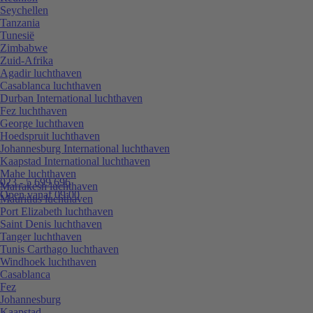
Seychellen
Tanzania
Tunesië
Zimbabwe
Zuid-Afrika
Agadir luchthaven
Casablanca luchthaven
Durban International luchthaven
Fez luchthaven
George luchthaven
Hoedspruit luchthaven
Johannesburg International luchthaven
Kaapstad International luchthaven
Mahe luchthaven
023 - 5 699 696
Marrakesh luchthaven
Open vanaf 09:00
Mauritius luchthaven
Port Elizabeth luchthaven
Saint Denis luchthaven
Tanger luchthaven
Tunis Carthago luchthaven
Windhoek luchthaven
Casablanca
Fez
Johannesburg
Kaapstad