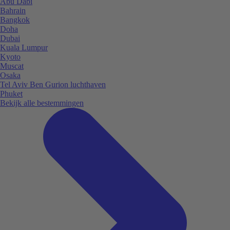
Abu Dabi
Bahrain
Bangkok
Doha
Dubai
Kuala Lumpur
Kyoto
Muscat
Osaka
Tel Aviv Ben Gurion luchthaven
Phuket
Bekijk alle bestemmingen