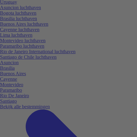
Uruguay
Asuncion luchthaven
Bogota luchthaven
Brasilia luchthaven
Buenos Aires luchthaven
Cayenne luchthaven
Lima luchthaven
Montevideo luchthaven
Paramaribo luchthaven
Rio de Janeiro International luchthaven
Santiago de Chile luchthaven
Asuncion
Brasilia
Buenos Aires
Cayenne
Montevideo
Paramaribo
Rio De Janeiro
Santiago
Bekijk alle bestemmingen