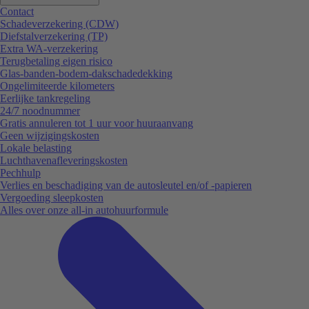
Contact
Schadeverzekering (CDW)
Diefstalverzekering (TP)
Extra WA-verzekering
Terugbetaling eigen risico
Glas-banden-bodem-dakschadedekking
Ongelimiteerde kilometers
Eerlijke tankregeling
24/7 noodnummer
Gratis annuleren tot 1 uur voor huuraanvang
Geen wijzigingskosten
Lokale belasting
Luchthavenafleveringskosten
Pechhulp
Verlies en beschadiging van de autosleutel en/of -papieren
Vergoeding sleepkosten
Alles over onze all-in autohuurformule