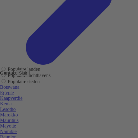
Populaire landen
Contact
Sluit
Populaire luchthavens
Populaire steden
Botswana
Egypte
Kaapverdië
Kenia
Lesotho
Marokko
Mauritius
Mayotte
Namibië
Reunion