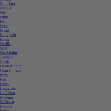
Munchen
Napels
Nice
Olbia
Pisa
Porto
Praag
Reykjavik
Rome
Sevilla
Split
Stockholm
Valencia
Corfu
Fuerteventura
Gran Canaria
Ibiza
Kos
Kreta
Lanzarote
La Palma
Madeira
Mallorca
Rhodos
Samos