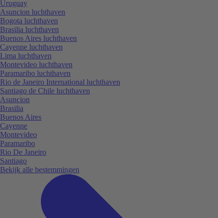
Uruguay
Asuncion luchthaven
Bogota luchthaven
Brasilia luchthaven
Buenos Aires luchthaven
Cayenne luchthaven
Lima luchthaven
Montevideo luchthaven
Paramaribo luchthaven
Rio de Janeiro International luchthaven
Santiago de Chile luchthaven
Asuncion
Brasilia
Buenos Aires
Cayenne
Montevideo
Paramaribo
Rio De Janeiro
Santiago
Bekijk alle bestemmingen