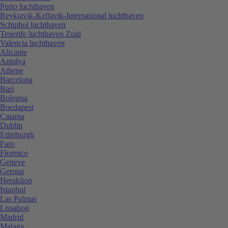
Porto luchthaven
Reykjavik-Keflavik-International luchthaven
Schiphol luchthaven
Tenerife luchthaven Zuid
Valencia luchthaven
Alicante
Antalya
Athene
Barcelona
Bari
Bologna
Boedapest
Catania
Dublin
Edinburgh
Faro
Florence
Geneve
Gerona
Heraklion
Istanbul
Las Palmas
Lissabon
Madrid
Malaga