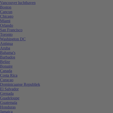
Vancouver luchthaven
Boston
Cancun
Chicago
Miami
Orlando
San Francisco
Toronto
Washington DC
Antigua
Aruba
Bahama's
Barbados
Belize
Bonaire
Canada
Costa Rica
Curaçao
Dominicaanse Republiek
El Salvador
Grenada
Guadeloupe
Guatemala
Honduras
Jamaica