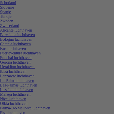
Schotland
Slovenie
Spanje
Turkije
Zweden
Zwitserland
Alicante luchthaven
Barcelona luchthaven
Bologna luchthaven
Catania luchthaven
Faro luchthaven
Fuerteventura luchthaven
Funchal luchthaven
Gerona luchthaven
Heraklion luchthaven
Ibiza luchthaven
Lanzarote luchthaven
La-Palma luchthaven
Las-Palmas luchthaven
Lissabon luchthaven
Malaga luchthaven
Nice luchthaven
Olbia luchthaven
Palma-De-Mallorca luchthaven
Pisa luchthaven