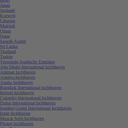
Israël
Japan
Jordanië
Koeweit
Libanon
Maleisië
Oman
Qatar
Saoedi-Arabië
Sri Lanka
Thailand
Turkije
Verenigde Arabische Emiraten
Abu Dhabi International luchthaven
Amman luchthaven
Antalya luchthaven
Aqaba luchthaven
Bangkok International luchthaven
Beiroet luchthaven
Colombo International luchthaven
Dubai International luchthaven
Istanbul Grand International luchthaven
Izmir luchthaven
Muscat Seeb luchthaven
Phuket luchthaven