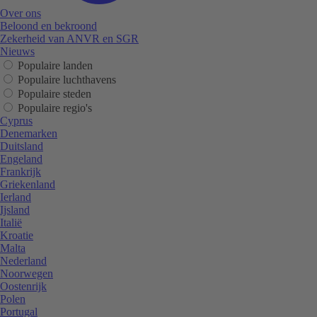
Over ons
Beloond en bekroond
Zekerheid van ANVR en SGR
Nieuws
Populaire landen
Populaire luchthavens
Populaire steden
Populaire regio's
Cyprus
Denemarken
Duitsland
Engeland
Frankrijk
Griekenland
Ierland
Ijsland
Italië
Kroatie
Malta
Nederland
Noorwegen
Oostenrijk
Polen
Portugal