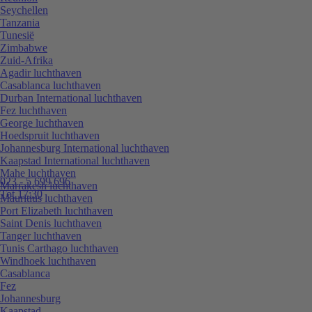
Seychellen
Tanzania
Tunesië
Zimbabwe
Zuid-Afrika
Agadir luchthaven
Casablanca luchthaven
Durban International luchthaven
Fez luchthaven
George luchthaven
Hoedspruit luchthaven
Johannesburg International luchthaven
Kaapstad International luchthaven
Mahe luchthaven
023 - 5 699 696
Marrakesh luchthaven
Tot 17:30
Mauritius luchthaven
Port Elizabeth luchthaven
Saint Denis luchthaven
Tanger luchthaven
Tunis Carthago luchthaven
Windhoek luchthaven
Casablanca
Fez
Johannesburg
Kaapstad