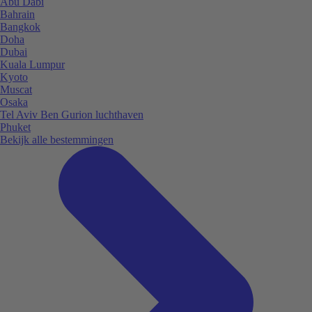
Abu Dabi
Bahrain
Bangkok
Doha
Dubai
Kuala Lumpur
Kyoto
Muscat
Osaka
Tel Aviv Ben Gurion luchthaven
Phuket
Bekijk alle bestemmingen