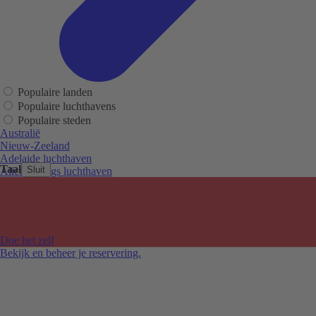
Populaire landen
Populaire luchthavens
Populaire steden
Australië
Nieuw-Zeeland
Adelaide luchthaven
Taal
Sluit
Alice Springs luchthaven
Auckland luchthaven
Cairns luchthaven
Christchurch luchthaven
Hobart luchthaven
Melbourne Tullamarine luchthaven
Doe het zelf
Perth luchthaven
Bekijk en beheer je reservering.
Sydney luchthaven
Auckland
Christchurch
Melbourne
Newcastle