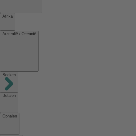
Afrika
Australië / Oceanië
Boeken
Betalen
Ophalen