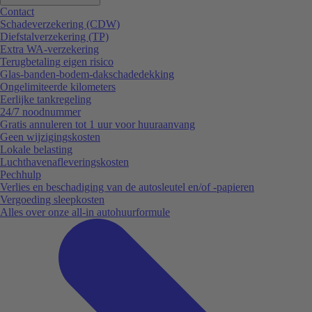
Contact
Schadeverzekering (CDW)
Diefstalverzekering (TP)
Extra WA-verzekering
Terugbetaling eigen risico
Glas-banden-bodem-dakschadedekking
Ongelimiteerde kilometers
Eerlijke tankregeling
24/7 noodnummer
Gratis annuleren tot 1 uur voor huuraanvang
Geen wijzigingskosten
Lokale belasting
Luchthavenafleveringskosten
Pechhulp
Verlies en beschadiging van de autosleutel en/of -papieren
Vergoeding sleepkosten
Alles over onze all-in autohuurformule