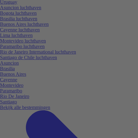
Uruguay
Asuncion luchthaven
Bogota luchthaven
Brasilia luchthaven
Buenos Aires luchthaven
Cayenne luchthaven
Lima luchthaven
Montevideo luchthaven
Paramaribo luchthaven
Rio de Janeiro International luchthaven
Santiago de Chile luchthaven
Asuncion
Brasilia
Buenos Aires
Cayenne
Montevideo
Paramaribo
Rio De Janeiro
Santiago
Bekijk alle bestemmingen