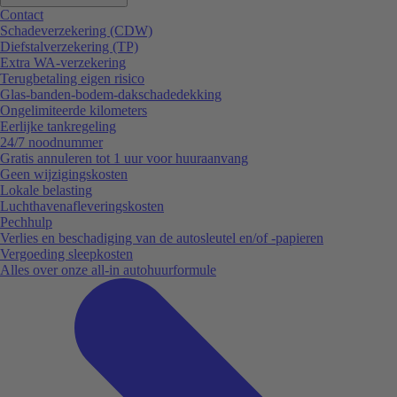
Contact
Schadeverzekering (CDW)
Diefstalverzekering (TP)
Extra WA-verzekering
Terugbetaling eigen risico
Glas-banden-bodem-dakschadedekking
Ongelimiteerde kilometers
Eerlijke tankregeling
24/7 noodnummer
Gratis annuleren tot 1 uur voor huuraanvang
Geen wijzigingskosten
Lokale belasting
Luchthavenafleveringskosten
Pechhulp
Verlies en beschadiging van de autosleutel en/of -papieren
Vergoeding sleepkosten
Alles over onze all-in autohuurformule