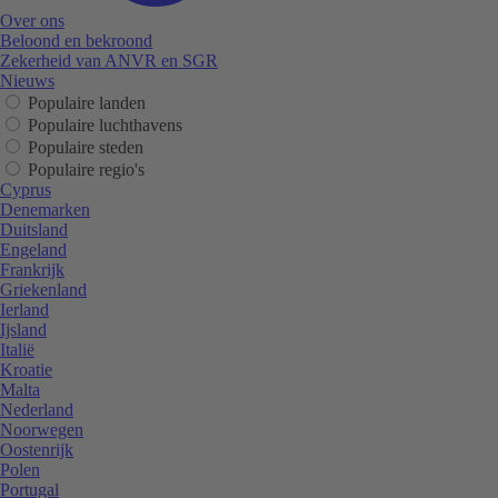
Over ons
Beloond en bekroond
Zekerheid van ANVR en SGR
Nieuws
Populaire landen
Populaire luchthavens
Populaire steden
Populaire regio's
Cyprus
Denemarken
Duitsland
Engeland
Frankrijk
Griekenland
Ierland
Ijsland
Italië
Kroatie
Malta
Nederland
Noorwegen
Oostenrijk
Polen
Portugal