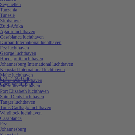
Seychellen
Tanzania
Tunesië
Zimbabwe
Zuid-Afrika
Agadir luchthaven
Casablanca luchthaven
Durban International luchthaven
Fez luchthaven
George luchthaven
Hoedspruit luchthaven
Johannesburg International luchthaven
Kaapstad International luchthaven
Mahe luchthaven
023 - 5 699 696
Marrakesh luchthaven
Open vanaf 09:00
Mauritius luchthaven
Port Elizabeth luchthaven
Saint Denis luchthaven
Tanger luchthaven
Tunis Carthago luchthaven
Windhoek luchthaven
Casablanca
Fez
Johannesburg
Kaapstad