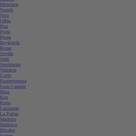
Munchen
Napels
Nice
Olbia
Pisa
Porto
Praag
Reykjavik
Rome
Sevilla
Split
Stockholm
Valencia
Corfu
Fuerteventura
Gran Canaria
Ibiza
Kos
Kreta
Lanzarote
La Palma
Madeira
Mallorca
Rhodos
Samos