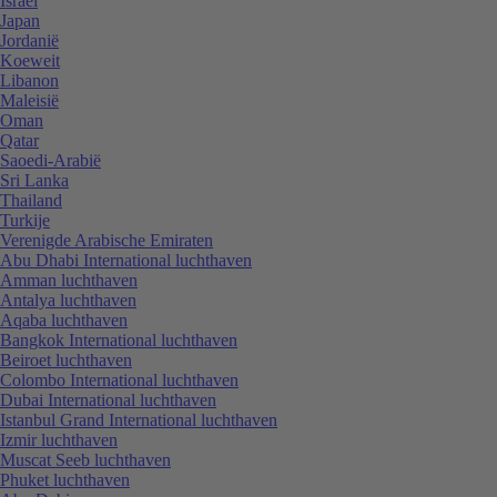
Israël
Japan
Jordanië
Koeweit
Libanon
Maleisië
Oman
Qatar
Saoedi-Arabië
Sri Lanka
Thailand
Turkije
Verenigde Arabische Emiraten
Abu Dhabi International luchthaven
Amman luchthaven
Antalya luchthaven
Aqaba luchthaven
Bangkok International luchthaven
Beiroet luchthaven
Colombo International luchthaven
Dubai International luchthaven
Istanbul Grand International luchthaven
Izmir luchthaven
Muscat Seeb luchthaven
Phuket luchthaven