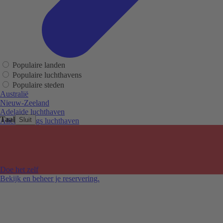
Populaire landen
Populaire luchthavens
Populaire steden
Australië
Nieuw-Zeeland
Adelaide luchthaven
Taal
Sluit
Alice Springs luchthaven
Auckland luchthaven
Cairns luchthaven
Christchurch luchthaven
Hobart luchthaven
Melbourne Tullamarine luchthaven
Doe het zelf
Perth luchthaven
Bekijk en beheer je reservering.
Sydney luchthaven
Auckland
Christchurch
Melbourne
Newcastle