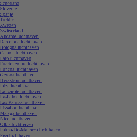
Schotland
Slovenie
Spanje
Turkije
Zweden
Zwitserland
Alicante luchthaven
Barcelona luchthaven
Bologna luchthaven
Catania luchthaven
Faro luchthaven
Fuerteventura luchthaven
Funchal luchthaven
Gerona luchthaven
Heraklion luchthaven
Ibiza luchthaven
Lanzarote luchthaven
La-Palma luchthaven
Las-Palmas luchthaven
Lissabon luchthaven
Malaga luchthaven
Nice luchthaven
Olbia luchthaven
Palma-De-Mallorca luchthaven
Pisa luchthaven