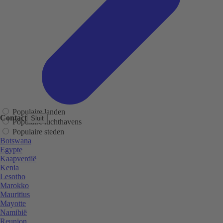
Populaire landen
Contact
Sluit
Populaire luchthavens
Populaire steden
Botswana
Egypte
Kaapverdië
Kenia
Lesotho
Marokko
Mauritius
Mayotte
Namibië
Reunion