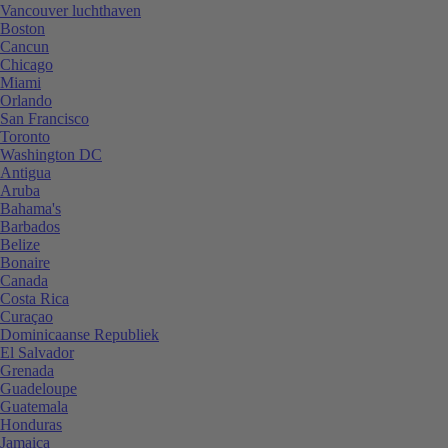
Vancouver luchthaven
Boston
Cancun
Chicago
Miami
Orlando
San Francisco
Toronto
Washington DC
Antigua
Aruba
Bahama's
Barbados
Belize
Bonaire
Canada
Costa Rica
Curaçao
Dominicaanse Republiek
El Salvador
Grenada
Guadeloupe
Guatemala
Honduras
Jamaica