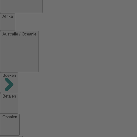
Afrika
Australië / Oceanië
Boeken
Betalen
Ophalen