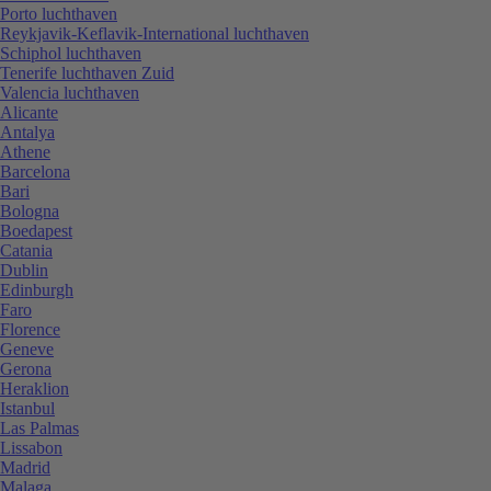
Porto luchthaven
Reykjavik-Keflavik-International luchthaven
Schiphol luchthaven
Tenerife luchthaven Zuid
Valencia luchthaven
Alicante
Antalya
Athene
Barcelona
Bari
Bologna
Boedapest
Catania
Dublin
Edinburgh
Faro
Florence
Geneve
Gerona
Heraklion
Istanbul
Las Palmas
Lissabon
Madrid
Malaga