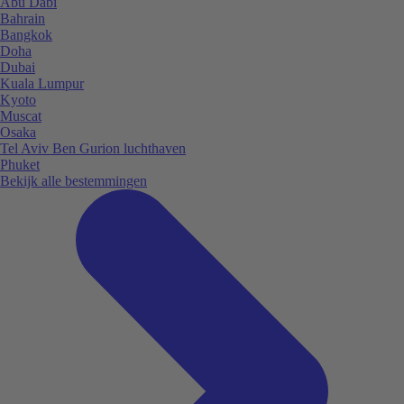
Abu Dabi
Bahrain
Bangkok
Doha
Dubai
Kuala Lumpur
Kyoto
Muscat
Osaka
Tel Aviv Ben Gurion luchthaven
Phuket
Bekijk alle bestemmingen