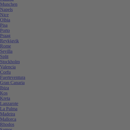
Munchen
Napels
Nice
Olbia
Pisa
Porto
Praag
Reykjavik
Rome
Sevilla
Split
Stockholm
Valencia
Corfu
Fuerteventura
Gran Canaria
Ibiza
Kos
Kreta
Lanzarote
La Palma
Madeira
Mallorca
Rhodos
Samos