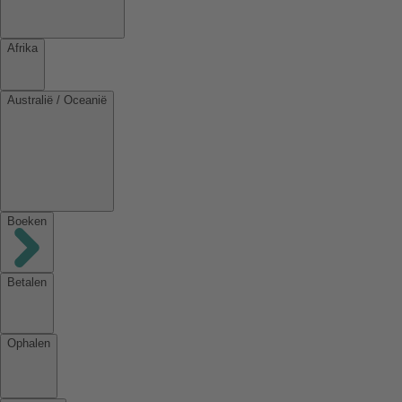
Afrika
Australië / Oceanië
Boeken
Betalen
Ophalen