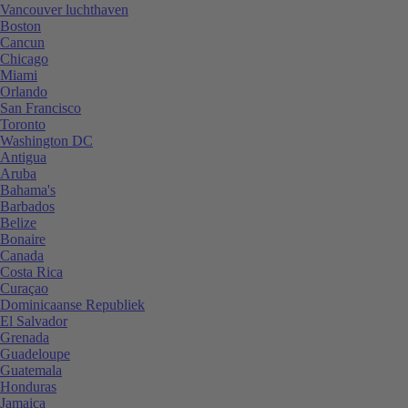
Vancouver luchthaven
Boston
Cancun
Chicago
Miami
Orlando
San Francisco
Toronto
Washington DC
Antigua
Aruba
Bahama's
Barbados
Belize
Bonaire
Canada
Costa Rica
Curaçao
Dominicaanse Republiek
El Salvador
Grenada
Guadeloupe
Guatemala
Honduras
Jamaica