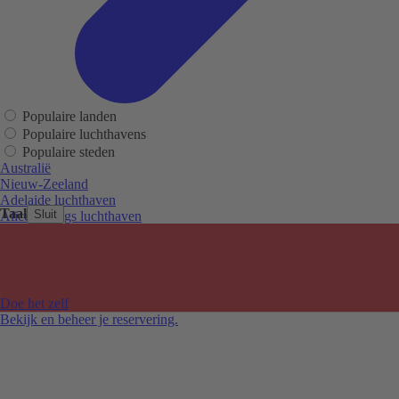
Populaire landen
Populaire luchthavens
Populaire steden
Australië
Nieuw-Zeeland
Adelaide luchthaven
Taal
Sluit
Alice Springs luchthaven
Auckland luchthaven
Cairns luchthaven
Christchurch luchthaven
Hobart luchthaven
Melbourne Tullamarine luchthaven
Doe het zelf
Perth luchthaven
Bekijk en beheer je reservering.
Sydney luchthaven
Auckland
Christchurch
Melbourne
Newcastle