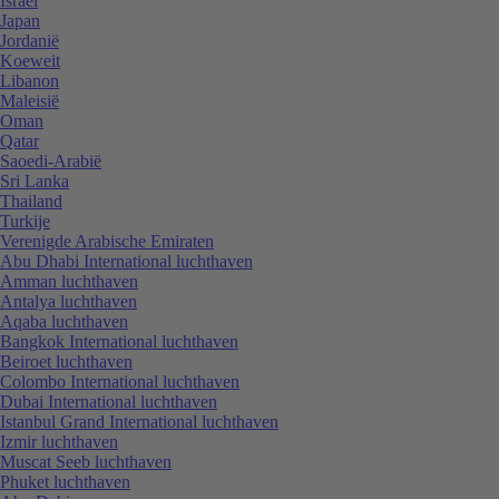
Israël
Japan
Jordanië
Koeweit
Libanon
Maleisië
Oman
Qatar
Saoedi-Arabië
Sri Lanka
Thailand
Turkije
Verenigde Arabische Emiraten
Abu Dhabi International luchthaven
Amman luchthaven
Antalya luchthaven
Aqaba luchthaven
Bangkok International luchthaven
Beiroet luchthaven
Colombo International luchthaven
Dubai International luchthaven
Istanbul Grand International luchthaven
Izmir luchthaven
Muscat Seeb luchthaven
Phuket luchthaven