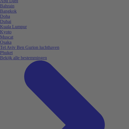
Abu Dabi
Bahrain
Bangkok
Doha
Dubai
Kuala Lumpur
Kyoto
Muscat
Osaka
Tel Aviv Ben Gurion luchthaven
Phuket
Bekijk alle bestemmingen