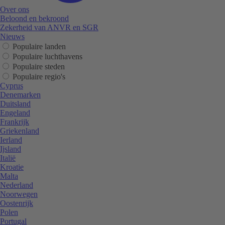
Over ons
Beloond en bekroond
Zekerheid van ANVR en SGR
Nieuws
Populaire landen
Populaire luchthavens
Populaire steden
Populaire regio's
Cyprus
Denemarken
Duitsland
Engeland
Frankrijk
Griekenland
Ierland
Ijsland
Italië
Kroatie
Malta
Nederland
Noorwegen
Oostenrijk
Polen
Portugal