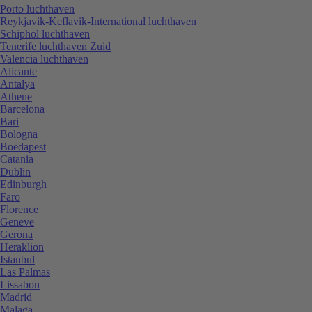
Porto luchthaven
Reykjavik-Keflavik-International luchthaven
Schiphol luchthaven
Tenerife luchthaven Zuid
Valencia luchthaven
Alicante
Antalya
Athene
Barcelona
Bari
Bologna
Boedapest
Catania
Dublin
Edinburgh
Faro
Florence
Geneve
Gerona
Heraklion
Istanbul
Las Palmas
Lissabon
Madrid
Malaga