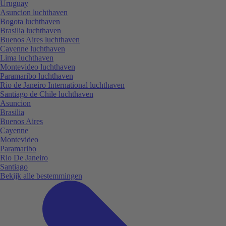
Uruguay
Asuncion luchthaven
Bogota luchthaven
Brasilia luchthaven
Buenos Aires luchthaven
Cayenne luchthaven
Lima luchthaven
Montevideo luchthaven
Paramaribo luchthaven
Rio de Janeiro International luchthaven
Santiago de Chile luchthaven
Asuncion
Brasilia
Buenos Aires
Cayenne
Montevideo
Paramaribo
Rio De Janeiro
Santiago
Bekijk alle bestemmingen