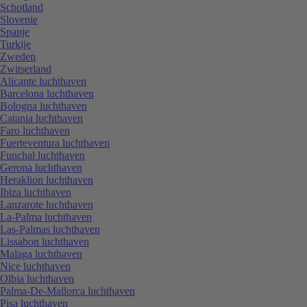
Schotland
Slovenie
Spanje
Turkije
Zweden
Zwitserland
Alicante luchthaven
Barcelona luchthaven
Bologna luchthaven
Catania luchthaven
Faro luchthaven
Fuerteventura luchthaven
Funchal luchthaven
Gerona luchthaven
Heraklion luchthaven
Ibiza luchthaven
Lanzarote luchthaven
La-Palma luchthaven
Las-Palmas luchthaven
Lissabon luchthaven
Malaga luchthaven
Nice luchthaven
Olbia luchthaven
Palma-De-Mallorca luchthaven
Pisa luchthaven