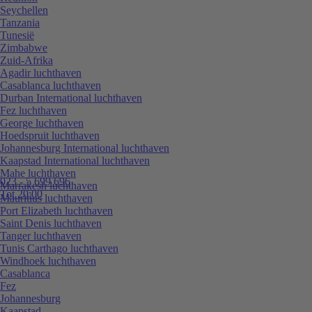
Seychellen
Tanzania
Tunesië
Zimbabwe
Zuid-Afrika
Agadir luchthaven
Casablanca luchthaven
Durban International luchthaven
Fez luchthaven
George luchthaven
Hoedspruit luchthaven
Johannesburg International luchthaven
Kaapstad International luchthaven
Mahe luchthaven
023 - 5 699 696
Marrakesh luchthaven
Tot 20:00
Mauritius luchthaven
Port Elizabeth luchthaven
Saint Denis luchthaven
Tanger luchthaven
Tunis Carthago luchthaven
Windhoek luchthaven
Casablanca
Fez
Johannesburg
Kaapstad