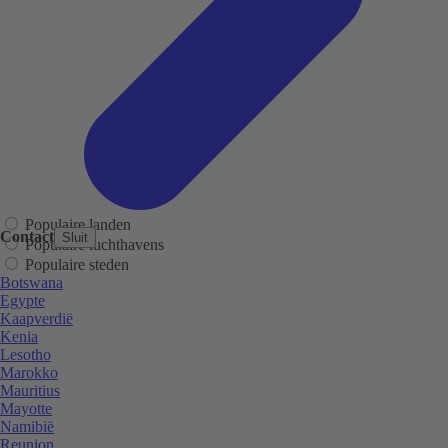
Populaire landen
Contact
Sluit
Populaire luchthavens
Populaire steden
Botswana
Egypte
Kaapverdië
Kenia
Lesotho
Marokko
Mauritius
Mayotte
Namibië
Reunion