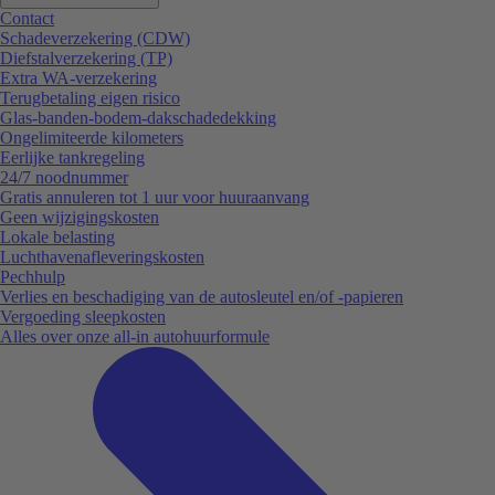
Contact
Schadeverzekering (CDW)
Diefstalverzekering (TP)
Extra WA-verzekering
Terugbetaling eigen risico
Glas-banden-bodem-dakschadedekking
Ongelimiteerde kilometers
Eerlijke tankregeling
24/7 noodnummer
Gratis annuleren tot 1 uur voor huuraanvang
Geen wijzigingskosten
Lokale belasting
Luchthavenafleveringskosten
Pechhulp
Verlies en beschadiging van de autosleutel en/of -papieren
Vergoeding sleepkosten
Alles over onze all-in autohuurformule