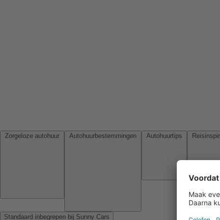
Zorgeloze autohuur
Autohuurbestemmingen
Autohuurtips
Standaard inbegrepen bij Sunny Cars