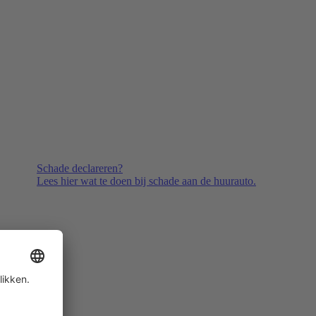
Schade declareren?
Lees hier wat te doen bij schade aan de huurauto.