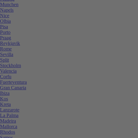
Munchen
Napels
Nice
Olbia
Pisa
Porto
Praag
Reykjavik
Rome
Sevilla
Split
Stockholm
Valencia
Corfu
Fuerteventura
Gran Canaria
Ibiza
Kos
Kreta
Lanzarote
La Palma
Madeira
Mallorca
Rhodos
Samos