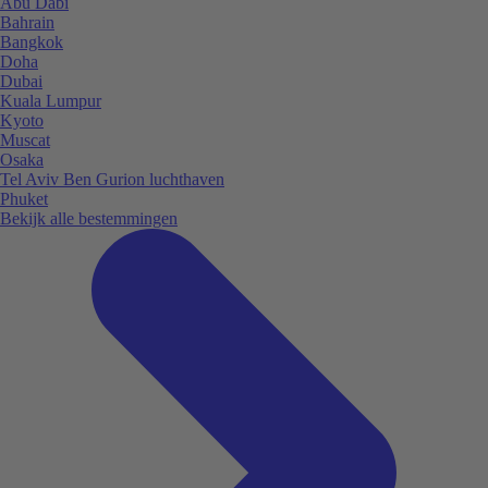
Abu Dabi
Bahrain
Bangkok
Doha
Dubai
Kuala Lumpur
Kyoto
Muscat
Osaka
Tel Aviv Ben Gurion luchthaven
Phuket
Bekijk alle bestemmingen