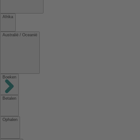
Afrika
Australië / Oceanië
Boeken
Betalen
Ophalen