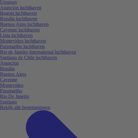
Uruguay
Asuncion luchthaven
Bogota luchthaven
Brasilia luchthaven
Buenos Aires luchthaven
Cayenne luchthaven
Lima luchthaven
Montevideo luchthaven
Paramaribo luchthaven
Rio de Janeiro International luchthaven
Santiago de Chile luchthaven
Asuncion
Brasilia
Buenos Aires
Cayenne
Montevideo
Paramaribo
Rio De Janeiro
Santiago
Bekijk alle bestemmingen