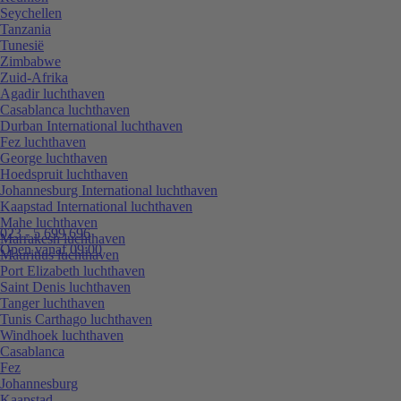
Seychellen
Tanzania
Tunesië
Zimbabwe
Zuid-Afrika
Agadir luchthaven
Casablanca luchthaven
Durban International luchthaven
Fez luchthaven
George luchthaven
Hoedspruit luchthaven
Johannesburg International luchthaven
Kaapstad International luchthaven
Mahe luchthaven
023 - 5 699 696
Marrakesh luchthaven
Open vanaf 09:00
Mauritius luchthaven
Port Elizabeth luchthaven
Saint Denis luchthaven
Tanger luchthaven
Tunis Carthago luchthaven
Windhoek luchthaven
Casablanca
Fez
Johannesburg
Kaapstad