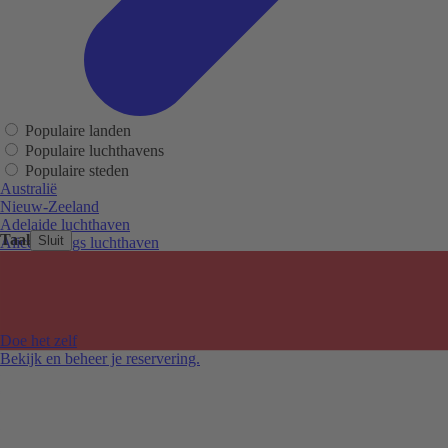
Populaire landen
Populaire luchthavens
Populaire steden
Australië
Nieuw-Zeeland
Adelaide luchthaven
Taal
Sluit
Alice Springs luchthaven
Auckland luchthaven
Cairns luchthaven
Christchurch luchthaven
Hobart luchthaven
Melbourne Tullamarine luchthaven
Doe het zelf
Perth luchthaven
Bekijk en beheer je reservering.
Sydney luchthaven
Auckland
Christchurch
Melbourne
Newcastle