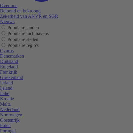
Over ons
Beloond en bekroond
Zekerheid van ANVR en SGR
Nieuws
Populaire landen
Populaire luchthavens
Populaire steden
Populaire regio's
Cyprus
Denemarken
Duitsland
Engeland
Frankrijk
Griekenland
Ierland
Ijsland
Italië
Kroatie
Malta
Nederland
Noorwegen
Oostenrijk
Polen
Portugal