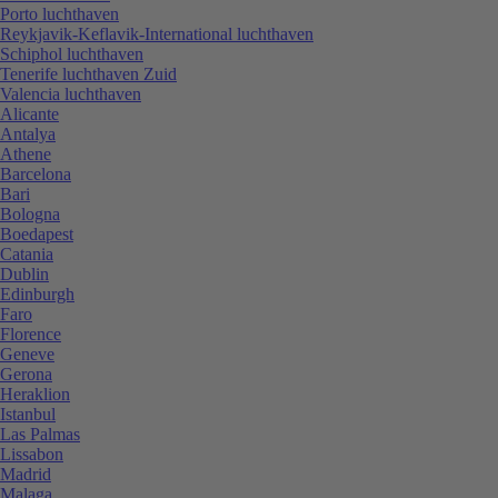
Porto luchthaven
Reykjavik-Keflavik-International luchthaven
Schiphol luchthaven
Tenerife luchthaven Zuid
Valencia luchthaven
Alicante
Antalya
Athene
Barcelona
Bari
Bologna
Boedapest
Catania
Dublin
Edinburgh
Faro
Florence
Geneve
Gerona
Heraklion
Istanbul
Las Palmas
Lissabon
Madrid
Malaga