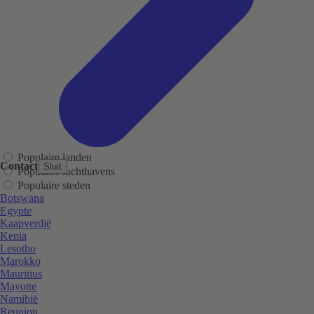
Populaire landen
Contact
Sluit
Populaire luchthavens
Populaire steden
Botswana
Egypte
Kaapverdië
Kenia
Lesotho
Marokko
Mauritius
Mayotte
Namibië
Reunion