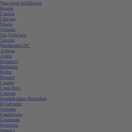
Vancouver luchthaven
Boston
Cancun
Chicago
Miami
Orlando
San Francisco
Toronto
Washington DC
Antigua
Aruba
Bahama's
Barbados
Belize
Bonaire
Canada
Costa Rica
Curaçao
Dominicaanse Republiek
El Salvador
Grenada
Guadeloupe
Guatemala
Honduras
Jamaica