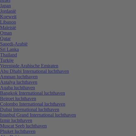
Israël
Japan
Jordanië
Koeweit
Libanon
Maleisië
Oman
Qatar
Saoedi-Arabië
Sri Lanka
Thailand
Turkije
Verenigde Arabische Emiraten
Abu Dhabi International luchthaven
Amman luchthaven
Antalya luchthaven
Aqaba luchthaven
Bangkok International luchthaven
Beiroet luchthaven
Colombo International luchthaven
Dubai International luchthaven
Istanbul Grand International luchthaven
Izmir luchthaven
Muscat Seeb luchthaven
Phuket luchthaven