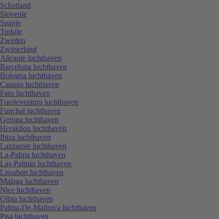
Schotland
Slovenie
Spanje
Turkije
Zweden
Zwitserland
Alicante luchthaven
Barcelona luchthaven
Bologna luchthaven
Catania luchthaven
Faro luchthaven
Fuerteventura luchthaven
Funchal luchthaven
Gerona luchthaven
Heraklion luchthaven
Ibiza luchthaven
Lanzarote luchthaven
La-Palma luchthaven
Las-Palmas luchthaven
Lissabon luchthaven
Malaga luchthaven
Nice luchthaven
Olbia luchthaven
Palma-De-Mallorca luchthaven
Pisa luchthaven