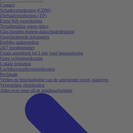
Contact
Schadeverzekering (CDW)
Diefstalverzekering (TP)
Extra WA-verzekering
Terugbetaling eigen risico
Glas-banden-bodem-dakschadedekking
Ongelimiteerde kilometers
Eerlijke tankregeling
24/7 noodnummer
Gratis annuleren tot 1 uur voor huuraanvang
Geen wijzigingskosten
Lokale belasting
Luchthavenafleveringskosten
Pechhulp
Verlies en beschadiging van de autosleutel en/of -papieren
Vergoeding sleepkosten
Alles over onze all-in autohuurformule