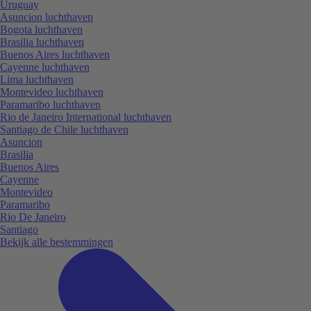
Uruguay
Asuncion luchthaven
Bogota luchthaven
Brasilia luchthaven
Buenos Aires luchthaven
Cayenne luchthaven
Lima luchthaven
Montevideo luchthaven
Paramaribo luchthaven
Rio de Janeiro International luchthaven
Santiago de Chile luchthaven
Asuncion
Brasilia
Buenos Aires
Cayenne
Montevideo
Paramaribo
Rio De Janeiro
Santiago
Bekijk alle bestemmingen