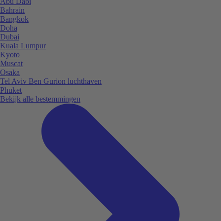
Abu Dabi
Bahrain
Bangkok
Doha
Dubai
Kuala Lumpur
Kyoto
Muscat
Osaka
Tel Aviv Ben Gurion luchthaven
Phuket
Bekijk alle bestemmingen