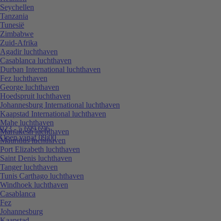
Seychellen
Tanzania
Tunesië
Zimbabwe
Zuid-Afrika
Agadir luchthaven
Casablanca luchthaven
Durban International luchthaven
Fez luchthaven
George luchthaven
Hoedspruit luchthaven
Johannesburg International luchthaven
Kaapstad International luchthaven
Mahe luchthaven
023 - 5 699 696
Marrakesh luchthaven
Open vanaf 09:00
Mauritius luchthaven
Port Elizabeth luchthaven
Saint Denis luchthaven
Tanger luchthaven
Tunis Carthago luchthaven
Windhoek luchthaven
Casablanca
Fez
Johannesburg
Kaapstad