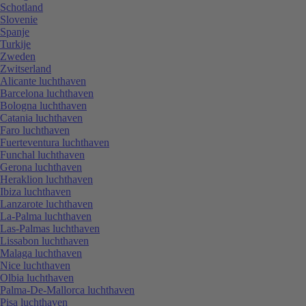
Schotland
Slovenie
Spanje
Turkije
Zweden
Zwitserland
Alicante luchthaven
Barcelona luchthaven
Bologna luchthaven
Catania luchthaven
Faro luchthaven
Fuerteventura luchthaven
Funchal luchthaven
Gerona luchthaven
Heraklion luchthaven
Ibiza luchthaven
Lanzarote luchthaven
La-Palma luchthaven
Las-Palmas luchthaven
Lissabon luchthaven
Malaga luchthaven
Nice luchthaven
Olbia luchthaven
Palma-De-Mallorca luchthaven
Pisa luchthaven