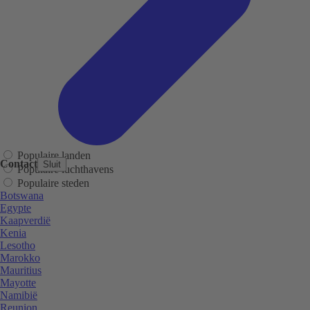
Populaire landen
Contact
Sluit
Populaire luchthavens
Populaire steden
Botswana
Egypte
Kaapverdië
Kenia
Lesotho
Marokko
Mauritius
Mayotte
Namibië
Reunion