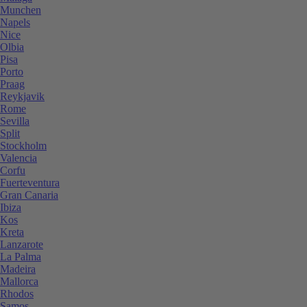
Munchen
Napels
Nice
Olbia
Pisa
Porto
Praag
Reykjavik
Rome
Sevilla
Split
Stockholm
Valencia
Corfu
Fuerteventura
Gran Canaria
Ibiza
Kos
Kreta
Lanzarote
La Palma
Madeira
Mallorca
Rhodos
Samos