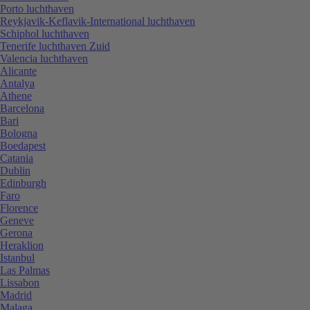
Porto luchthaven
Reykjavik-Keflavik-International luchthaven
Schiphol luchthaven
Tenerife luchthaven Zuid
Valencia luchthaven
Alicante
Antalya
Athene
Barcelona
Bari
Bologna
Boedapest
Catania
Dublin
Edinburgh
Faro
Florence
Geneve
Gerona
Heraklion
Istanbul
Las Palmas
Lissabon
Madrid
Malaga