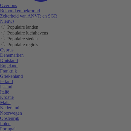
Over ons
Beloond en bekroond
Zekerheid van ANVR en SGR
Nieuws
Populaire landen
Populaire luchthavens
Populaire steden
Populaire regio's
Cyprus
Denemarken
Duitsland
Engeland
Frankrijk
Griekenland
Ierland
Ijsland
Italië
Kroatie
Malta
Nederland
Noorwegen
Oostenrijk
Polen
Portugal