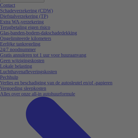
Contact
Schadeverzekering (CDW)
Diefstalverzekering (TP)
Extra WA-verzekering
Terugbetaling eigen risico
Glas-banden-bodem-dakschadedekking
Ongelimiteerde kilometers
Eerlijke tankregeling
24/7 noodnummer
Gratis annuleren tot 1 uur voor huuraanvang
Geen wijzigingskosten
Lokale belasting
Luchthavenafleveringskosten
Pechhulp
Verlies en beschadiging van de autosleutel en/of -papieren
Vergoeding sleepkosten
Alles over onze all-in autohuurformule