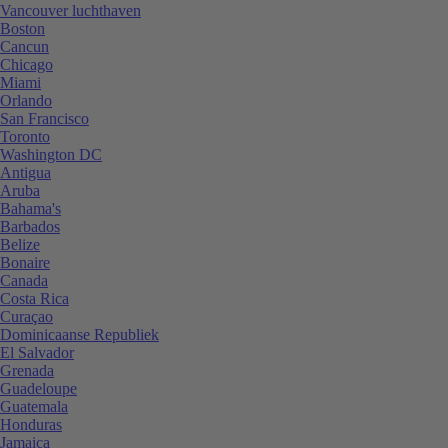
Vancouver luchthaven
Boston
Cancun
Chicago
Miami
Orlando
San Francisco
Toronto
Washington DC
Antigua
Aruba
Bahama's
Barbados
Belize
Bonaire
Canada
Costa Rica
Curaçao
Dominicaanse Republiek
El Salvador
Grenada
Guadeloupe
Guatemala
Honduras
Jamaica