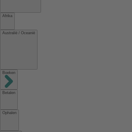
Afrika
Australië / Oceanië
Boeken
Betalen
Ophalen