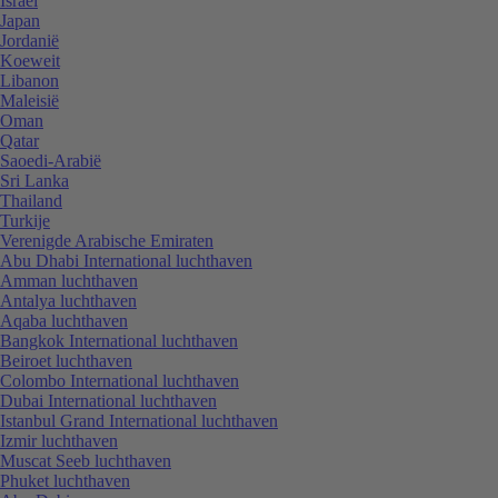
Israël
Japan
Jordanië
Koeweit
Libanon
Maleisië
Oman
Qatar
Saoedi-Arabië
Sri Lanka
Thailand
Turkije
Verenigde Arabische Emiraten
Abu Dhabi International luchthaven
Amman luchthaven
Antalya luchthaven
Aqaba luchthaven
Bangkok International luchthaven
Beiroet luchthaven
Colombo International luchthaven
Dubai International luchthaven
Istanbul Grand International luchthaven
Izmir luchthaven
Muscat Seeb luchthaven
Phuket luchthaven