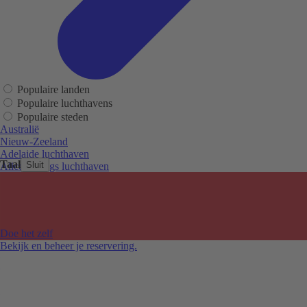
Populaire landen
Populaire luchthavens
Populaire steden
Australië
Nieuw-Zeeland
Adelaide luchthaven
Taal
Sluit
Alice Springs luchthaven
Auckland luchthaven
Cairns luchthaven
Christchurch luchthaven
Hobart luchthaven
Melbourne Tullamarine luchthaven
Doe het zelf
Perth luchthaven
Bekijk en beheer je reservering.
Sydney luchthaven
Auckland
Christchurch
Melbourne
Newcastle