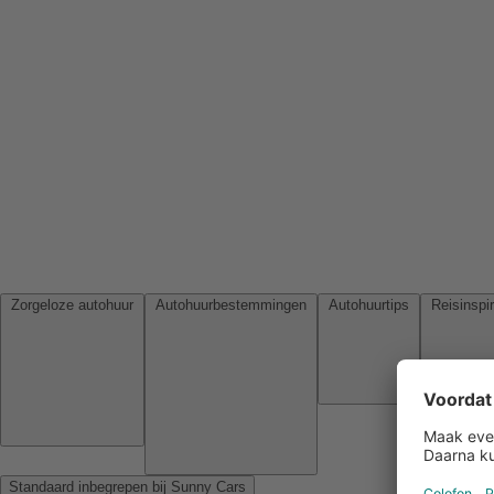
Zorgeloze autohuur
Autohuurbestemmingen
Autohuurtips
Standaard inbegrepen bij Sunny Cars