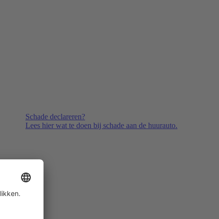
Schade declareren?
Lees hier wat te doen bij schade aan de huurauto.