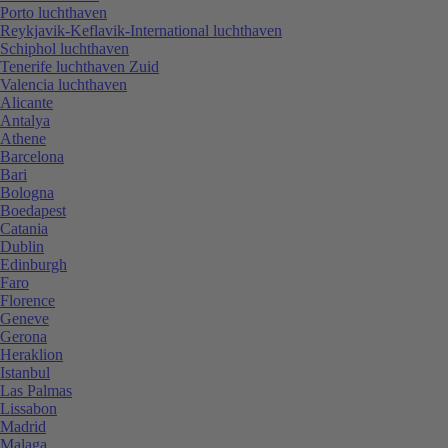
Porto luchthaven
Reykjavik-Keflavik-International luchthaven
Schiphol luchthaven
Tenerife luchthaven Zuid
Valencia luchthaven
Alicante
Antalya
Athene
Barcelona
Bari
Bologna
Boedapest
Catania
Dublin
Edinburgh
Faro
Florence
Geneve
Gerona
Heraklion
Istanbul
Las Palmas
Lissabon
Madrid
Malaga