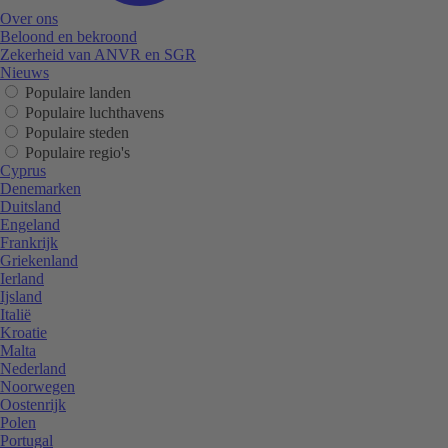
Over ons
Beloond en bekroond
Zekerheid van ANVR en SGR
Nieuws
Populaire landen
Populaire luchthavens
Populaire steden
Populaire regio's
Cyprus
Denemarken
Duitsland
Engeland
Frankrijk
Griekenland
Ierland
Ijsland
Italië
Kroatie
Malta
Nederland
Noorwegen
Oostenrijk
Polen
Portugal