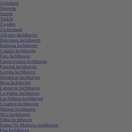
Schotland
Slovenie
Spanje
Turkije
Zweden
Zwitserland
Alicante luchthaven
Barcelona luchthaven
Bologna luchthaven
Catania luchthaven
Faro luchthaven
Fuerteventura luchthaven
Funchal luchthaven
Gerona luchthaven
Heraklion luchthaven
Ibiza luchthaven
Lanzarote luchthaven
La-Palma luchthaven
Las-Palmas luchthaven
Lissabon luchthaven
Malaga luchthaven
Nice luchthaven
Olbia luchthaven
Palma-De-Mallorca luchthaven
Pisa luchthaven