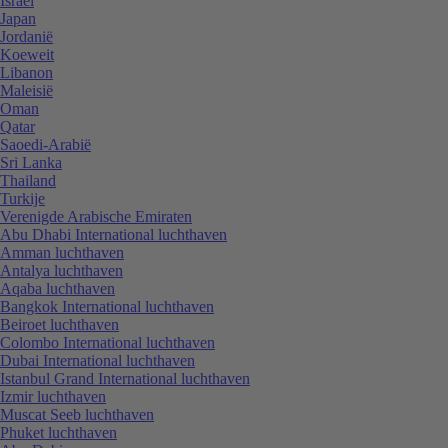
Israël
Japan
Jordanië
Koeweit
Libanon
Maleisië
Oman
Qatar
Saoedi-Arabië
Sri Lanka
Thailand
Turkije
Verenigde Arabische Emiraten
Abu Dhabi International luchthaven
Amman luchthaven
Antalya luchthaven
Aqaba luchthaven
Bangkok International luchthaven
Beiroet luchthaven
Colombo International luchthaven
Dubai International luchthaven
Istanbul Grand International luchthaven
Izmir luchthaven
Muscat Seeb luchthaven
Phuket luchthaven