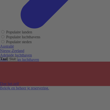
Populaire landen
Populaire luchthavens
Populaire steden
Australië
Nieuw-Zeeland
Adelaide luchthaven
Taal
Sluit
Alice Springs luchthaven
Auckland luchthaven
Cairns luchthaven
Christchurch luchthaven
Hobart luchthaven
Melbourne Tullamarine luchthaven
Doe het zelf
Perth luchthaven
Bekijk en beheer je reservering.
Sydney luchthaven
Auckland
Christchurch
Melbourne
Newcastle