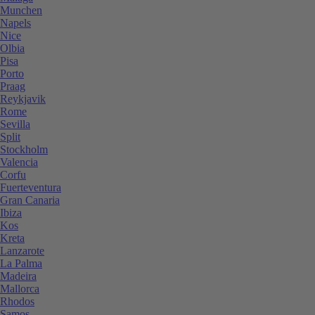
Munchen
Napels
Nice
Olbia
Pisa
Porto
Praag
Reykjavik
Rome
Sevilla
Split
Stockholm
Valencia
Corfu
Fuerteventura
Gran Canaria
Ibiza
Kos
Kreta
Lanzarote
La Palma
Madeira
Mallorca
Rhodos
Samos