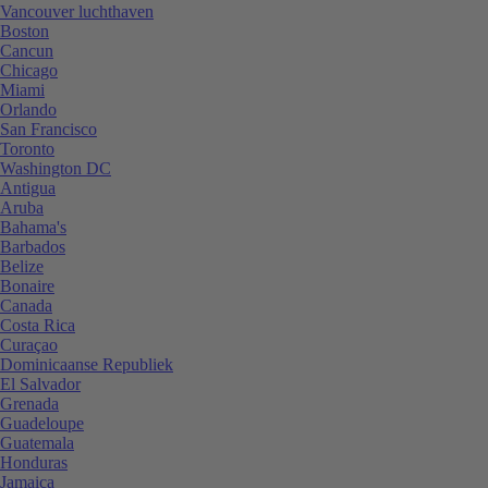
Vancouver luchthaven
Boston
Cancun
Chicago
Miami
Orlando
San Francisco
Toronto
Washington DC
Antigua
Aruba
Bahama's
Barbados
Belize
Bonaire
Canada
Costa Rica
Curaçao
Dominicaanse Republiek
El Salvador
Grenada
Guadeloupe
Guatemala
Honduras
Jamaica