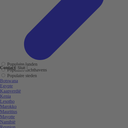
Populaire landen
Contact
Sluit
Populaire luchthavens
Populaire steden
Botswana
Egypte
Kaapverdië
Kenia
Lesotho
Marokko
Mauritius
Mayotte
Namibië
Reunion