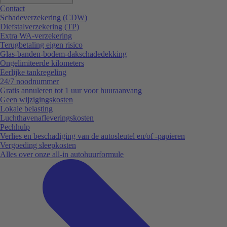
Contact
Schadeverzekering (CDW)
Diefstalverzekering (TP)
Extra WA-verzekering
Terugbetaling eigen risico
Glas-banden-bodem-dakschadedekking
Ongelimiteerde kilometers
Eerlijke tankregeling
24/7 noodnummer
Gratis annuleren tot 1 uur voor huuraanvang
Geen wijzigingskosten
Lokale belasting
Luchthavenafleveringskosten
Pechhulp
Verlies en beschadiging van de autosleutel en/of -papieren
Vergoeding sleepkosten
Alles over onze all-in autohuurformule