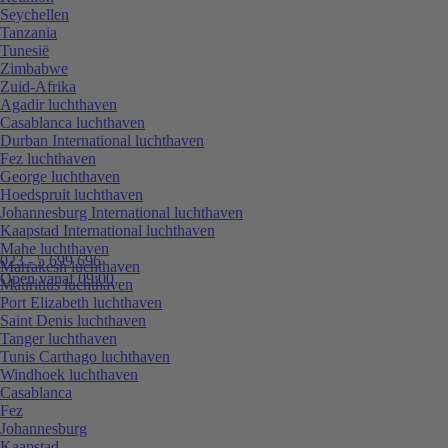
Seychellen
Tanzania
Tunesië
Zimbabwe
Zuid-Afrika
Agadir luchthaven
Casablanca luchthaven
Durban International luchthaven
Fez luchthaven
George luchthaven
Hoedspruit luchthaven
Johannesburg International luchthaven
Kaapstad International luchthaven
Mahe luchthaven
023 - 5 699 696
Marrakesh luchthaven
Open vanaf 09:00
Mauritius luchthaven
Port Elizabeth luchthaven
Saint Denis luchthaven
Tanger luchthaven
Tunis Carthago luchthaven
Windhoek luchthaven
Casablanca
Fez
Johannesburg
Kaapstad