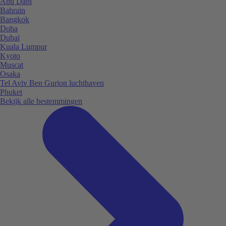
Abu Dabi
Bahrain
Bangkok
Doha
Dubai
Kuala Lumpur
Kyoto
Muscat
Osaka
Tel Aviv Ben Gurion luchthaven
Phuket
Bekijk alle bestemmingen