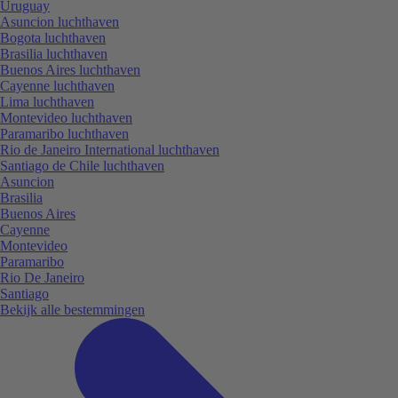
Uruguay
Asuncion luchthaven
Bogota luchthaven
Brasilia luchthaven
Buenos Aires luchthaven
Cayenne luchthaven
Lima luchthaven
Montevideo luchthaven
Paramaribo luchthaven
Rio de Janeiro International luchthaven
Santiago de Chile luchthaven
Asuncion
Brasilia
Buenos Aires
Cayenne
Montevideo
Paramaribo
Rio De Janeiro
Santiago
Bekijk alle bestemmingen