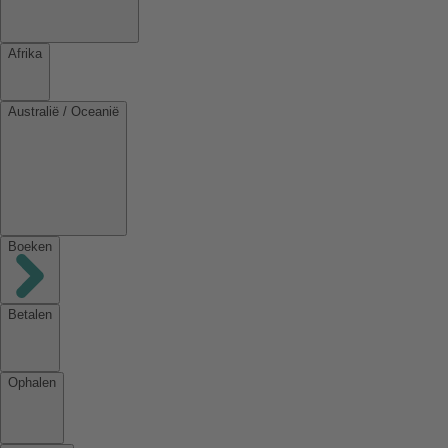
Afrika
Australië / Oceanië
Boeken
Betalen
Ophalen