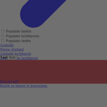
Populaire landen
Populaire luchthavens
Populaire steden
Australië
Nieuw-Zeeland
Adelaide luchthaven
Taal
Sluit
Alice Springs luchthaven
Auckland luchthaven
Cairns luchthaven
Christchurch luchthaven
Hobart luchthaven
Melbourne Tullamarine luchthaven
Doe het zelf
Perth luchthaven
Bekijk en beheer je reservering.
Sydney luchthaven
Auckland
Christchurch
Melbourne
Newcastle