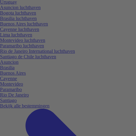
Uruguay
Asuncion luchthaven
Bogota luchthaven
Brasilia luchthaven
Buenos Aires luchthaven
Cayenne luchthaven
Lima luchthaven
Montevideo luchthaven
Paramaribo luchthaven
Rio de Janeiro International luchthaven
Santiago de Chile luchthaven
Asuncion
Brasilia
Buenos Aires
Cayenne
Montevideo
Paramaribo
Rio De Janeiro
Santiago
Bekijk alle bestemmingen