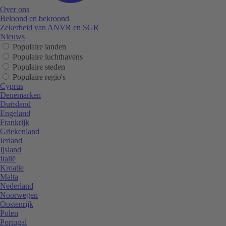
Over ons
Beloond en bekroond
Zekerheid van ANVR en SGR
Nieuws
Populaire landen
Populaire luchthavens
Populaire steden
Populaire regio's
Cyprus
Denemarken
Duitsland
Engeland
Frankrijk
Griekenland
Ierland
Ijsland
Italië
Kroatie
Malta
Nederland
Noorwegen
Oostenrijk
Polen
Portugal