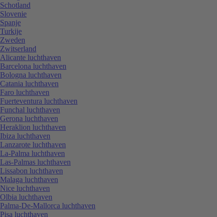
Schotland
Slovenie
Spanje
Turkije
Zweden
Zwitserland
Alicante luchthaven
Barcelona luchthaven
Bologna luchthaven
Catania luchthaven
Faro luchthaven
Fuerteventura luchthaven
Funchal luchthaven
Gerona luchthaven
Heraklion luchthaven
Ibiza luchthaven
Lanzarote luchthaven
La-Palma luchthaven
Las-Palmas luchthaven
Lissabon luchthaven
Malaga luchthaven
Nice luchthaven
Olbia luchthaven
Palma-De-Mallorca luchthaven
Pisa luchthaven