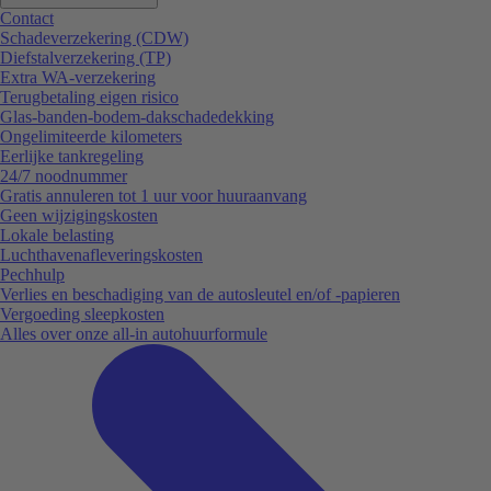
Contact
Schadeverzekering (CDW)
Diefstalverzekering (TP)
Extra WA-verzekering
Terugbetaling eigen risico
Glas-banden-bodem-dakschadedekking
Ongelimiteerde kilometers
Eerlijke tankregeling
24/7 noodnummer
Gratis annuleren tot 1 uur voor huuraanvang
Geen wijzigingskosten
Lokale belasting
Luchthavenafleveringskosten
Pechhulp
Verlies en beschadiging van de autosleutel en/of -papieren
Vergoeding sleepkosten
Alles over onze all-in autohuurformule