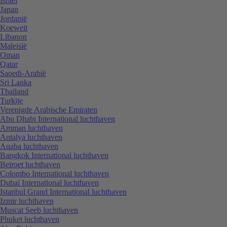
Israël
Japan
Jordanië
Koeweit
Libanon
Maleisië
Oman
Qatar
Saoedi-Arabië
Sri Lanka
Thailand
Turkije
Verenigde Arabische Emiraten
Abu Dhabi International luchthaven
Amman luchthaven
Antalya luchthaven
Aqaba luchthaven
Bangkok International luchthaven
Beiroet luchthaven
Colombo International luchthaven
Dubai International luchthaven
Istanbul Grand International luchthaven
Izmir luchthaven
Muscat Seeb luchthaven
Phuket luchthaven