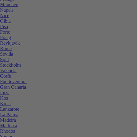
Munchen
Napels
Nice
Olbia
Pisa
Porto
Praag
Reykjavik
Rome
Sevilla
Split
Stockholm
Valencia
Corfu
Fuerteventura
Gran Canaria
Ibiza
Kos
Kreta
Lanzarote
La Palma
Madeira
Mallorca
Rhodos
Samos