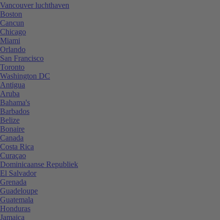
Vancouver luchthaven
Boston
Cancun
Chicago
Miami
Orlando
San Francisco
Toronto
Washington DC
Antigua
Aruba
Bahama's
Barbados
Belize
Bonaire
Canada
Costa Rica
Curaçao
Dominicaanse Republiek
El Salvador
Grenada
Guadeloupe
Guatemala
Honduras
Jamaica