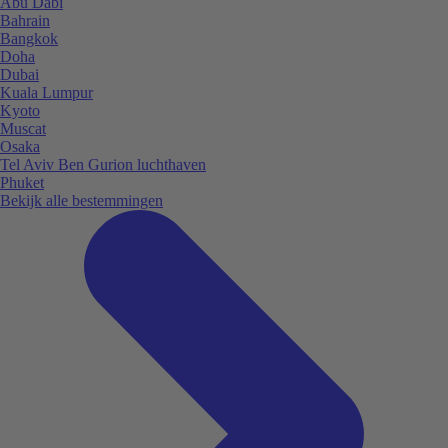
Abu Dabi
Bahrain
Bangkok
Doha
Dubai
Kuala Lumpur
Kyoto
Muscat
Osaka
Tel Aviv Ben Gurion luchthaven
Phuket
Bekijk alle bestemmingen