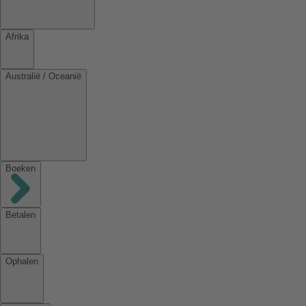
Afrika
Australië / Oceanië
Boeken
Betalen
Ophalen