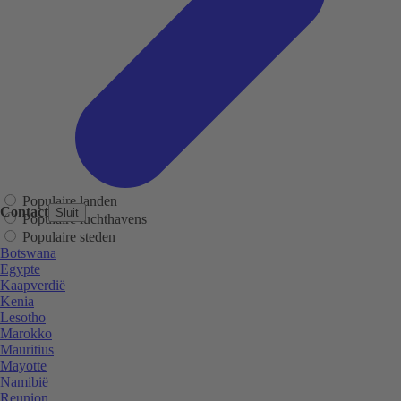
Populaire landen
Contact
Sluit
Populaire luchthavens
Populaire steden
Botswana
Egypte
Kaapverdië
Kenia
Lesotho
Marokko
Mauritius
Mayotte
Namibië
Reunion