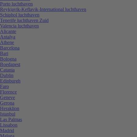
Porto luchthaven
Reykjavik-Keflavik-International luchthaven
Schiphol luchthaven
Tenerife luchthaven Zuid
Valencia luchthaven
Alicante
Antalya
Athene
Barcelona
Bari
Bologna
Boedapest
Catania
Dublin
Edinburgh
Faro
Florence
Geneve
Gerona
Heraklion
Istanbul
Las Palmas
Lissabon
Madrid
Malaga