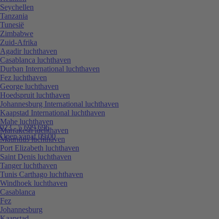
Seychellen
Tanzania
Tunesië
Zimbabwe
Zuid-Afrika
Agadir luchthaven
Casablanca luchthaven
Durban International luchthaven
Fez luchthaven
George luchthaven
Hoedspruit luchthaven
Johannesburg International luchthaven
Kaapstad International luchthaven
Mahe luchthaven
023 - 5 699 696
Marrakesh luchthaven
Open vanaf 09:00
Mauritius luchthaven
Port Elizabeth luchthaven
Saint Denis luchthaven
Tanger luchthaven
Tunis Carthago luchthaven
Windhoek luchthaven
Casablanca
Fez
Johannesburg
Kaapstad