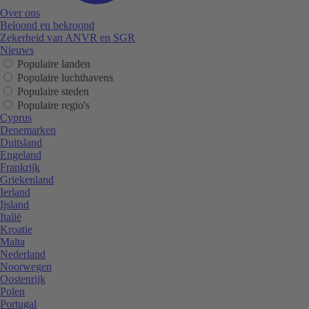
Over ons
Beloond en bekroond
Zekerheid van ANVR en SGR
Nieuws
Populaire landen
Populaire luchthavens
Populaire steden
Populaire regio's
Cyprus
Denemarken
Duitsland
Engeland
Frankrijk
Griekenland
Ierland
Ijsland
Italië
Kroatie
Malta
Nederland
Noorwegen
Oostenrijk
Polen
Portugal