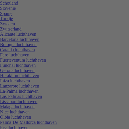
Schotland
Slovenie
Spanje
Turkije
Zweden
Zwitserland
Alicante luchthaven
Barcelona luchthaven
Bologna luchthaven
Catania luchthaven
Faro luchthaven
Fuerteventura luchthaven
Funchal luchthaven
Gerona luchthaven
Heraklion luchthaven
Ibiza luchthaven
Lanzarote luchthaven
La-Palma luchthaven
Las-Palmas luchthaven
Lissabon luchthaven
Malaga luchthaven
Nice luchthaven
Olbia luchthaven
Palma-De-Mallorca luchthaven
Pisa luchthaven