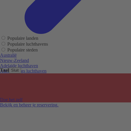
Populaire landen
Populaire luchthavens
Populaire steden
Australië
Nieuw-Zeeland
Adelaide luchthaven
Taal
Sluit
Alice Springs luchthaven
Auckland luchthaven
Cairns luchthaven
Christchurch luchthaven
Hobart luchthaven
Melbourne Tullamarine luchthaven
Doe het zelf
Perth luchthaven
Bekijk en beheer je reservering.
Sydney luchthaven
Auckland
Christchurch
Melbourne
Newcastle