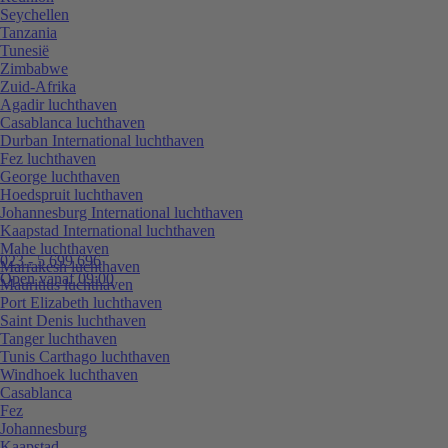
Seychellen
Tanzania
Tunesië
Zimbabwe
Zuid-Afrika
Agadir luchthaven
Casablanca luchthaven
Durban International luchthaven
Fez luchthaven
George luchthaven
Hoedspruit luchthaven
Johannesburg International luchthaven
Kaapstad International luchthaven
Mahe luchthaven
023 - 5 699 696
Marrakesh luchthaven
Open vanaf 09:00
Mauritius luchthaven
Port Elizabeth luchthaven
Saint Denis luchthaven
Tanger luchthaven
Tunis Carthago luchthaven
Windhoek luchthaven
Casablanca
Fez
Johannesburg
Kaapstad