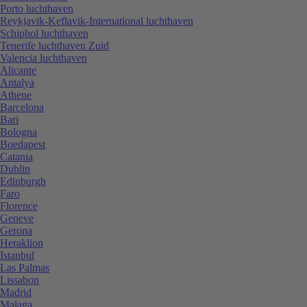
Porto luchthaven
Reykjavik-Keflavik-International luchthaven
Schiphol luchthaven
Tenerife luchthaven Zuid
Valencia luchthaven
Alicante
Antalya
Athene
Barcelona
Bari
Bologna
Boedapest
Catania
Dublin
Edinburgh
Faro
Florence
Geneve
Gerona
Heraklion
Istanbul
Las Palmas
Lissabon
Madrid
Malaga