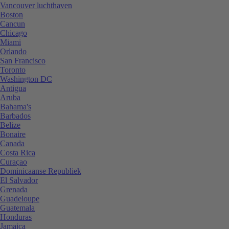
Vancouver luchthaven
Boston
Cancun
Chicago
Miami
Orlando
San Francisco
Toronto
Washington DC
Antigua
Aruba
Bahama's
Barbados
Belize
Bonaire
Canada
Costa Rica
Curaçao
Dominicaanse Republiek
El Salvador
Grenada
Guadeloupe
Guatemala
Honduras
Jamaica