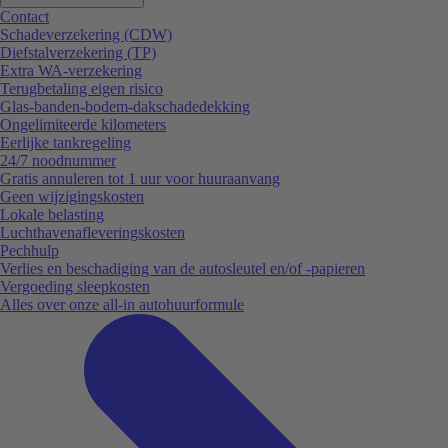
Contact
Schadeverzekering (CDW)
Diefstalverzekering (TP)
Extra WA-verzekering
Terugbetaling eigen risico
Glas-banden-bodem-dakschadedekking
Ongelimiteerde kilometers
Eerlijke tankregeling
24/7 noodnummer
Gratis annuleren tot 1 uur voor huuraanvang
Geen wijzigingskosten
Lokale belasting
Luchthavenafleveringskosten
Pechhulp
Verlies en beschadiging van de autosleutel en/of -papieren
Vergoeding sleepkosten
Alles over onze all-in autohuurformule