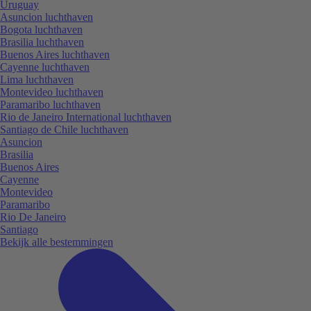
Uruguay
Asuncion luchthaven
Bogota luchthaven
Brasilia luchthaven
Buenos Aires luchthaven
Cayenne luchthaven
Lima luchthaven
Montevideo luchthaven
Paramaribo luchthaven
Rio de Janeiro International luchthaven
Santiago de Chile luchthaven
Asuncion
Brasilia
Buenos Aires
Cayenne
Montevideo
Paramaribo
Rio De Janeiro
Santiago
Bekijk alle bestemmingen