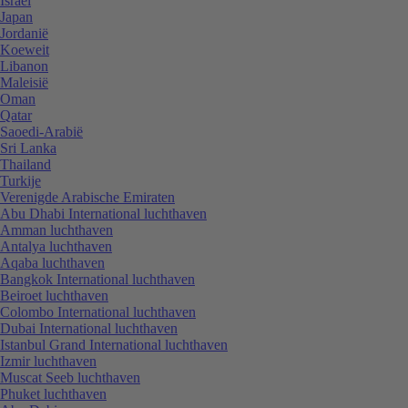
Israël
Japan
Jordanië
Koeweit
Libanon
Maleisië
Oman
Qatar
Saoedi-Arabië
Sri Lanka
Thailand
Turkije
Verenigde Arabische Emiraten
Abu Dhabi International luchthaven
Amman luchthaven
Antalya luchthaven
Aqaba luchthaven
Bangkok International luchthaven
Beiroet luchthaven
Colombo International luchthaven
Dubai International luchthaven
Istanbul Grand International luchthaven
Izmir luchthaven
Muscat Seeb luchthaven
Phuket luchthaven