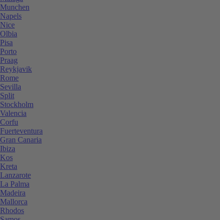
Munchen
Napels
Nice
Olbia
Pisa
Porto
Praag
Reykjavik
Rome
Sevilla
Split
Stockholm
Valencia
Corfu
Fuerteventura
Gran Canaria
Ibiza
Kos
Kreta
Lanzarote
La Palma
Madeira
Mallorca
Rhodos
Samos