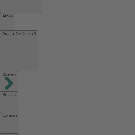
Afrika
Australië / Oceanië
Boeken
Betalen
Ophalen