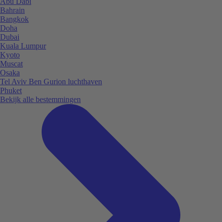
Abu Dabi
Bahrain
Bangkok
Doha
Dubai
Kuala Lumpur
Kyoto
Muscat
Osaka
Tel Aviv Ben Gurion luchthaven
Phuket
Bekijk alle bestemmingen