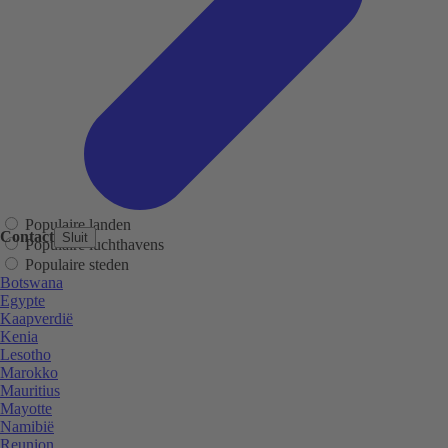
Populaire landen
Contact
Sluit
Populaire luchthavens
Populaire steden
Botswana
Egypte
Kaapverdië
Kenia
Lesotho
Marokko
Mauritius
Mayotte
Namibië
Reunion