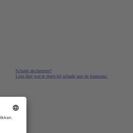
Schade declareren?
Lees hier wat te doen bij schade aan de huurauto.