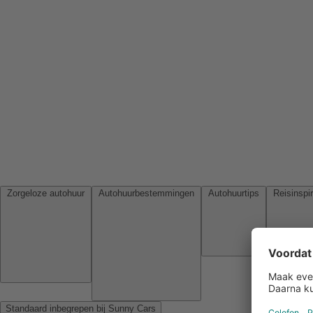
Zorgeloze autohuur
Autohuurbestemmingen
Autohuurtips
Standaard inbegrepen bij Sunny Cars