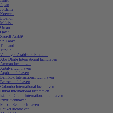
Israël
Japan
Jordanië
Koeweit
Libanon
Maleisië
Oman
Qatar
Saoedi-Arabië
Sri Lanka
Thailand
Turkije
Verenigde Arabische Emiraten
Abu Dhabi International luchthaven
Amman luchthaven
Antalya luchthaven
Aqaba luchthaven
Bangkok International luchthaven
Beiroet luchthaven
Colombo International luchthaven
Dubai International luchthaven
Istanbul Grand International luchthaven
Izmir luchthaven
Muscat Seeb luchthaven
Phuket luchthaven