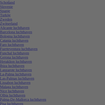
Schotland
Slovenie
Spanje
Turkije
Zweden
Zwitserland
Alicante luchthaven
Barcelona luchthaven
Bologna luchthaven
Catania luchthaven
Faro luchthaven
Fuerteventura luchthaven
Funchal luchthaven
Gerona luchthaven
Heraklion luchthaven
Ibiza luchthaven
Lanzarote luchthaven
La-Palma luchthaven
Las-Palmas luchthaven
Lissabon luchthaven
Malaga luchthaven
Nice luchthaven
Olbia luchthaven
Palma-De-Mallorca luchthaven
Pisa luchthaven