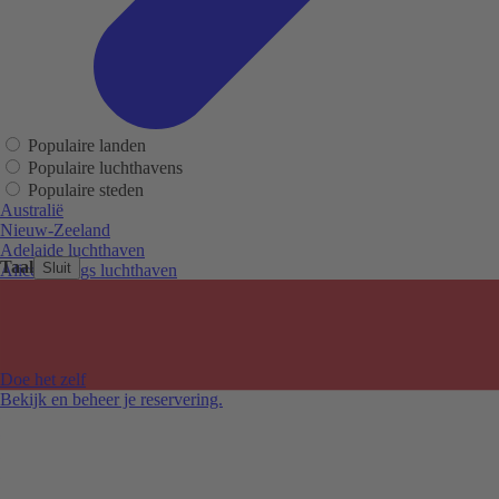
Populaire landen
Populaire luchthavens
Populaire steden
Australië
Nieuw-Zeeland
Adelaide luchthaven
Taal
Sluit
Alice Springs luchthaven
Auckland luchthaven
Cairns luchthaven
Christchurch luchthaven
Hobart luchthaven
Melbourne Tullamarine luchthaven
Doe het zelf
Perth luchthaven
Bekijk en beheer je reservering.
Sydney luchthaven
Auckland
Christchurch
Melbourne
Newcastle