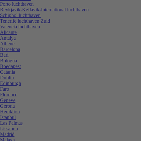
Porto luchthaven
Reykjavik-Keflavik-International luchthaven
Schiphol luchthaven
Tenerife luchthaven Zuid
Valencia luchthaven
Alicante
Antalya
Athene
Barcelona
Bari
Bologna
Boedapest
Catania
Dublin
Edinburgh
Faro
Florence
Geneve
Gerona
Heraklion
Istanbul
Las Palmas
Lissabon
Madrid
Malaga