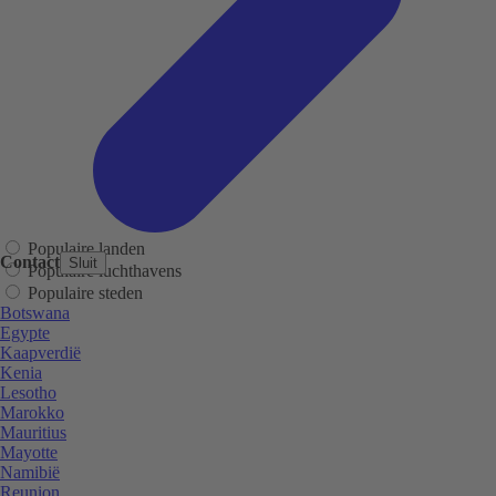
Populaire landen
Contact
Sluit
Populaire luchthavens
Populaire steden
Botswana
Egypte
Kaapverdië
Kenia
Lesotho
Marokko
Mauritius
Mayotte
Namibië
Reunion