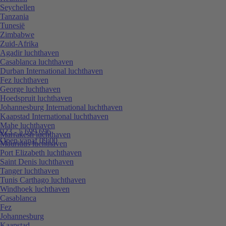
Seychellen
Tanzania
Tunesië
Zimbabwe
Zuid-Afrika
Agadir luchthaven
Casablanca luchthaven
Durban International luchthaven
Fez luchthaven
George luchthaven
Hoedspruit luchthaven
Johannesburg International luchthaven
Kaapstad International luchthaven
Mahe luchthaven
023 - 5 699 696
Marrakesh luchthaven
Open vanaf 09:00
Mauritius luchthaven
Port Elizabeth luchthaven
Saint Denis luchthaven
Tanger luchthaven
Tunis Carthago luchthaven
Windhoek luchthaven
Casablanca
Fez
Johannesburg
Kaapstad