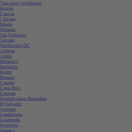
Vancouver luchthaven
Boston
Cancun
Chicago
Miami
Orlando
San Francisco
Toronto
Washington DC
Antigua
Aruba
Bahama's
Barbados
Belize
Bonaire
Canada
Costa Rica
Curaçao
Dominicaanse Republiek
El Salvador
Grenada
Guadeloupe
Guatemala
Honduras
Jamaica