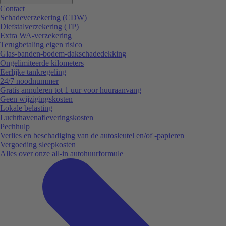
Contact
Schadeverzekering (CDW)
Diefstalverzekering (TP)
Extra WA-verzekering
Terugbetaling eigen risico
Glas-banden-bodem-dakschadedekking
Ongelimiteerde kilometers
Eerlijke tankregeling
24/7 noodnummer
Gratis annuleren tot 1 uur voor huuraanvang
Geen wijzigingskosten
Lokale belasting
Luchthavenafleveringskosten
Pechhulp
Verlies en beschadiging van de autosleutel en/of -papieren
Vergoeding sleepkosten
Alles over onze all-in autohuurformule