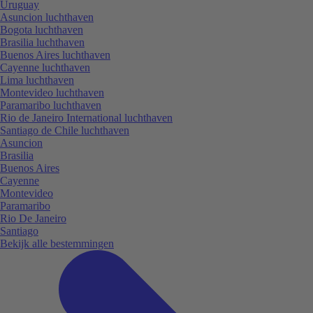
Uruguay
Asuncion luchthaven
Bogota luchthaven
Brasilia luchthaven
Buenos Aires luchthaven
Cayenne luchthaven
Lima luchthaven
Montevideo luchthaven
Paramaribo luchthaven
Rio de Janeiro International luchthaven
Santiago de Chile luchthaven
Asuncion
Brasilia
Buenos Aires
Cayenne
Montevideo
Paramaribo
Rio De Janeiro
Santiago
Bekijk alle bestemmingen