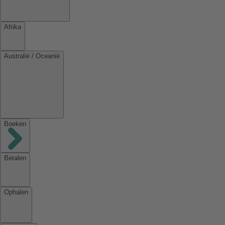
Afrika
Australië / Oceanië
Boeken
Betalen
Ophalen