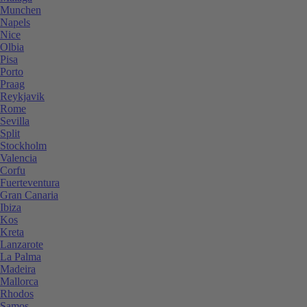
Munchen
Napels
Nice
Olbia
Pisa
Porto
Praag
Reykjavik
Rome
Sevilla
Split
Stockholm
Valencia
Corfu
Fuerteventura
Gran Canaria
Ibiza
Kos
Kreta
Lanzarote
La Palma
Madeira
Mallorca
Rhodos
Samos