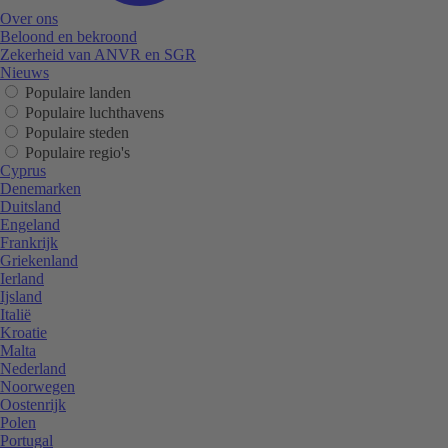
Over ons
Beloond en bekroond
Zekerheid van ANVR en SGR
Nieuws
Populaire landen
Populaire luchthavens
Populaire steden
Populaire regio's
Cyprus
Denemarken
Duitsland
Engeland
Frankrijk
Griekenland
Ierland
Ijsland
Italië
Kroatie
Malta
Nederland
Noorwegen
Oostenrijk
Polen
Portugal