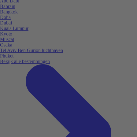
Abu Dabi
Bahrain
Bangkok
Doha
Dubai
Kuala Lumpur
Kyoto
Muscat
Osaka
Tel Aviv Ben Gurion luchthaven
Phuket
Bekijk alle bestemmingen