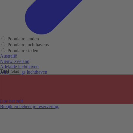
Populaire landen
Populaire luchthavens
Populaire steden
Australië
Nieuw-Zeeland
Adelaide luchthaven
Taal
Sluit
Alice Springs luchthaven
Auckland luchthaven
Cairns luchthaven
Christchurch luchthaven
Hobart luchthaven
Melbourne Tullamarine luchthaven
Doe het zelf
Perth luchthaven
Bekijk en beheer je reservering.
Sydney luchthaven
Auckland
Christchurch
Melbourne
Newcastle