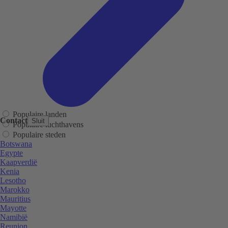
Populaire landen
Contact
Sluit
Populaire luchthavens
Populaire steden
Botswana
Egypte
Kaapverdië
Kenia
Lesotho
Marokko
Mauritius
Mayotte
Namibië
Reunion