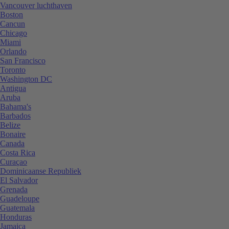
Vancouver luchthaven
Boston
Cancun
Chicago
Miami
Orlando
San Francisco
Toronto
Washington DC
Antigua
Aruba
Bahama's
Barbados
Belize
Bonaire
Canada
Costa Rica
Curaçao
Dominicaanse Republiek
El Salvador
Grenada
Guadeloupe
Guatemala
Honduras
Jamaica