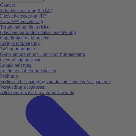
Contact
Schadeverzekering (CDW)
Diefstalverzekering (TP)
Extra WA-verzekering
Terugbetaling eigen risico
Glas-banden-bodem-dakschadedekking
Ongelimiteerde kilometers
Eerlijke tankregeling
24/7 noodnummer
Gratis annuleren tot 1 uur voor huuraanvang
Geen wijzigingskosten
Lokale belasting
Luchthavenafleveringskosten
Pechhulp
Verlies en beschadiging van de autosleutel en/of -papieren
Vergoeding sleepkosten
Alles over onze all-in autohuurformule