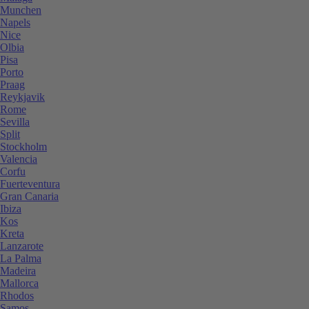
Munchen
Napels
Nice
Olbia
Pisa
Porto
Praag
Reykjavik
Rome
Sevilla
Split
Stockholm
Valencia
Corfu
Fuerteventura
Gran Canaria
Ibiza
Kos
Kreta
Lanzarote
La Palma
Madeira
Mallorca
Rhodos
Samos