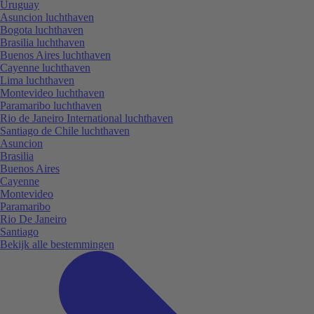
Uruguay
Asuncion luchthaven
Bogota luchthaven
Brasilia luchthaven
Buenos Aires luchthaven
Cayenne luchthaven
Lima luchthaven
Montevideo luchthaven
Paramaribo luchthaven
Rio de Janeiro International luchthaven
Santiago de Chile luchthaven
Asuncion
Brasilia
Buenos Aires
Cayenne
Montevideo
Paramaribo
Rio De Janeiro
Santiago
Bekijk alle bestemmingen