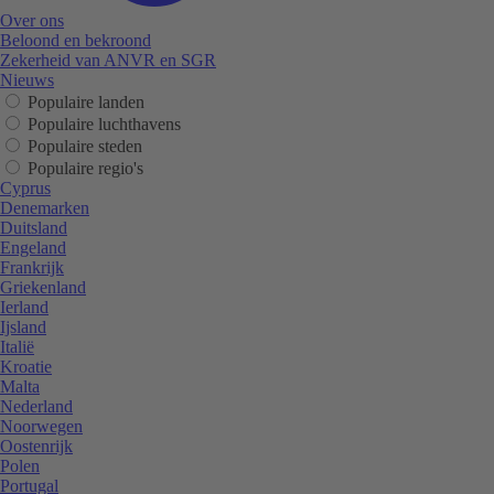
Over ons
Beloond en bekroond
Zekerheid van ANVR en SGR
Nieuws
Populaire landen
Populaire luchthavens
Populaire steden
Populaire regio's
Cyprus
Denemarken
Duitsland
Engeland
Frankrijk
Griekenland
Ierland
Ijsland
Italië
Kroatie
Malta
Nederland
Noorwegen
Oostenrijk
Polen
Portugal