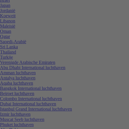
Israël
Japan
Jordanië
Koeweit
Libanon
Maleisië
Oman
Qatar
Saoedi-Arabië
Sri Lanka
Thailand
Turkije
Verenigde Arabische Emiraten
Abu Dhabi International luchthaven
Amman luchthaven
Antalya luchthaven
Aqaba luchthaven
Bangkok International luchthaven
Beiroet luchthaven
Colombo International luchthaven
Dubai International luchthaven
Istanbul Grand International luchthaven
Izmir luchthaven
Muscat Seeb luchthaven
Phuket luchthaven