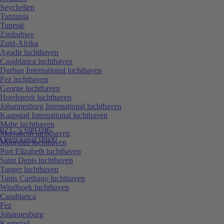
Seychellen
Tanzania
Tunesië
Zimbabwe
Zuid-Afrika
Agadir luchthaven
Casablanca luchthaven
Durban International luchthaven
Fez luchthaven
George luchthaven
Hoedspruit luchthaven
Johannesburg International luchthaven
Kaapstad International luchthaven
Mahe luchthaven
023 - 5 699 696
Marrakesh luchthaven
Open vanaf 09:00
Mauritius luchthaven
Port Elizabeth luchthaven
Saint Denis luchthaven
Tanger luchthaven
Tunis Carthago luchthaven
Windhoek luchthaven
Casablanca
Fez
Johannesburg
Kaapstad