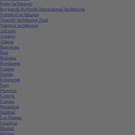
Porto luchthaven
Reykjavik-Keflavik-International luchthaven
Schiphol luchthaven
Tenerife luchthaven Zuid
Valencia luchthaven
Alicante
Antalya
Athene
Barcelona
Bari
Bologna
Boedapest
Catania
Dublin
Edinburgh
Faro
Florence
Geneve
Gerona
Heraklion
Istanbul
Las Palmas
Lissabon
Madrid
Malaga