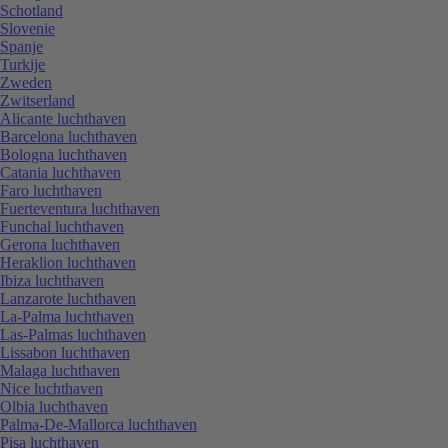
Schotland
Slovenie
Spanje
Turkije
Zweden
Zwitserland
Alicante luchthaven
Barcelona luchthaven
Bologna luchthaven
Catania luchthaven
Faro luchthaven
Fuerteventura luchthaven
Funchal luchthaven
Gerona luchthaven
Heraklion luchthaven
Ibiza luchthaven
Lanzarote luchthaven
La-Palma luchthaven
Las-Palmas luchthaven
Lissabon luchthaven
Malaga luchthaven
Nice luchthaven
Olbia luchthaven
Palma-De-Mallorca luchthaven
Pisa luchthaven