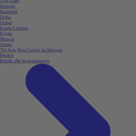
Abu Dabi
Bahrain
Bangkok
Doha
Dubai
Kuala Lumpur
Kyoto
Muscat
Osaka
Tel Aviv Ben Gurion luchthaven
Phuket
Bekijk alle bestemmingen