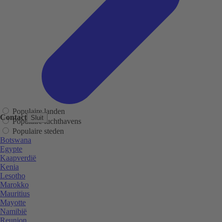
Populaire landen
Contact
Sluit
Populaire luchthavens
Populaire steden
Botswana
Egypte
Kaapverdië
Kenia
Lesotho
Marokko
Mauritius
Mayotte
Namibië
Reunion