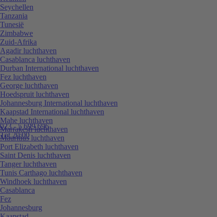
Seychellen
Tanzania
Tunesië
Zimbabwe
Zuid-Afrika
Agadir luchthaven
Casablanca luchthaven
Durban International luchthaven
Fez luchthaven
George luchthaven
Hoedspruit luchthaven
Johannesburg International luchthaven
Kaapstad International luchthaven
Mahe luchthaven
023 - 5 699 696
Marrakesh luchthaven
Tot 20:00
Mauritius luchthaven
Port Elizabeth luchthaven
Saint Denis luchthaven
Tanger luchthaven
Tunis Carthago luchthaven
Windhoek luchthaven
Casablanca
Fez
Johannesburg
Kaapstad