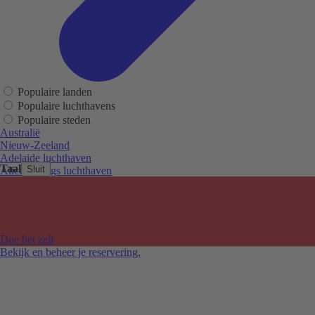
Populaire landen
Populaire luchthavens
Populaire steden
Australië
Nieuw-Zeeland
Adelaide luchthaven
Taal
Sluit
Alice Springs luchthaven
Auckland luchthaven
Cairns luchthaven
Christchurch luchthaven
Hobart luchthaven
Melbourne Tullamarine luchthaven
Doe het zelf
Perth luchthaven
Bekijk en beheer je reservering.
Sydney luchthaven
Auckland
Christchurch
Melbourne
Newcastle