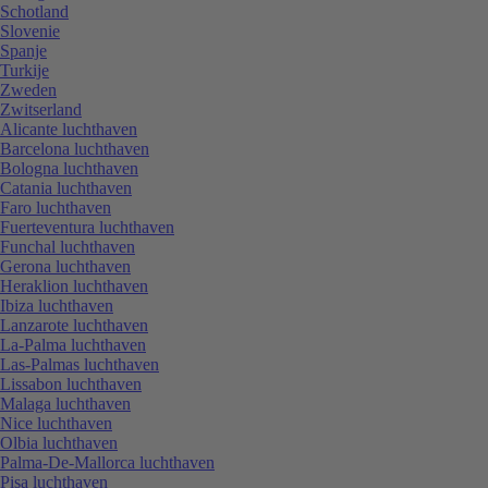
Schotland
Slovenie
Spanje
Turkije
Zweden
Zwitserland
Alicante luchthaven
Barcelona luchthaven
Bologna luchthaven
Catania luchthaven
Faro luchthaven
Fuerteventura luchthaven
Funchal luchthaven
Gerona luchthaven
Heraklion luchthaven
Ibiza luchthaven
Lanzarote luchthaven
La-Palma luchthaven
Las-Palmas luchthaven
Lissabon luchthaven
Malaga luchthaven
Nice luchthaven
Olbia luchthaven
Palma-De-Mallorca luchthaven
Pisa luchthaven