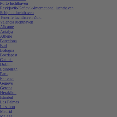
Porto luchthaven
Reykjavik-Keflavik-International luchthaven
Schiphol luchthaven
Tenerife luchthaven Zuid
Valencia luchthaven
Alicante
Antalya
Athene
Barcelona
Bari
Bologna
Boedapest
Catania
Dublin
Edinburgh
Faro
Florence
Geneve
Gerona
Heraklion
Istanbul
Las Palmas
Lissabon
Madrid
Malaga