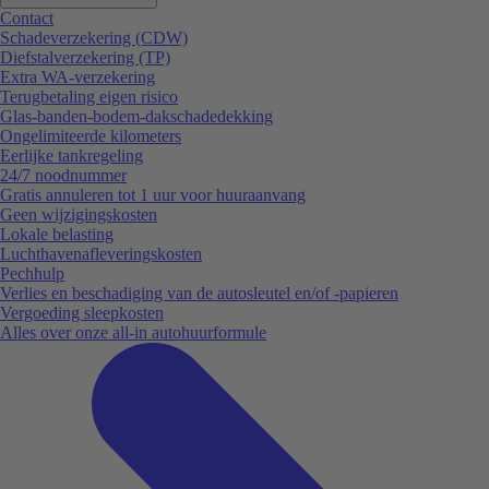
Contact
Schadeverzekering (CDW)
Diefstalverzekering (TP)
Extra WA-verzekering
Terugbetaling eigen risico
Glas-banden-bodem-dakschadedekking
Ongelimiteerde kilometers
Eerlijke tankregeling
24/7 noodnummer
Gratis annuleren tot 1 uur voor huuraanvang
Geen wijzigingskosten
Lokale belasting
Luchthavenafleveringskosten
Pechhulp
Verlies en beschadiging van de autosleutel en/of -papieren
Vergoeding sleepkosten
Alles over onze all-in autohuurformule