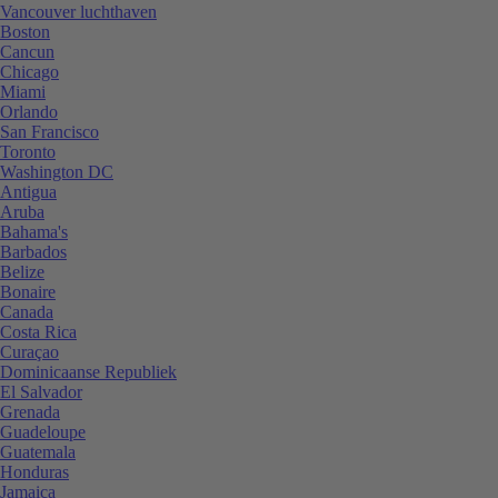
Vancouver luchthaven
Boston
Cancun
Chicago
Miami
Orlando
San Francisco
Toronto
Washington DC
Antigua
Aruba
Bahama's
Barbados
Belize
Bonaire
Canada
Costa Rica
Curaçao
Dominicaanse Republiek
El Salvador
Grenada
Guadeloupe
Guatemala
Honduras
Jamaica