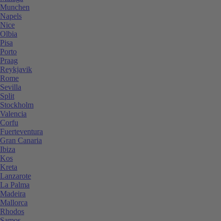
Munchen
Napels
Nice
Olbia
Pisa
Porto
Praag
Reykjavik
Rome
Sevilla
Split
Stockholm
Valencia
Corfu
Fuerteventura
Gran Canaria
Ibiza
Kos
Kreta
Lanzarote
La Palma
Madeira
Mallorca
Rhodos
Samos