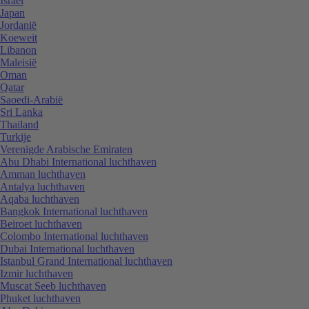
Israël
Japan
Jordanië
Koeweit
Libanon
Maleisië
Oman
Qatar
Saoedi-Arabië
Sri Lanka
Thailand
Turkije
Verenigde Arabische Emiraten
Abu Dhabi International luchthaven
Amman luchthaven
Antalya luchthaven
Aqaba luchthaven
Bangkok International luchthaven
Beiroet luchthaven
Colombo International luchthaven
Dubai International luchthaven
Istanbul Grand International luchthaven
Izmir luchthaven
Muscat Seeb luchthaven
Phuket luchthaven