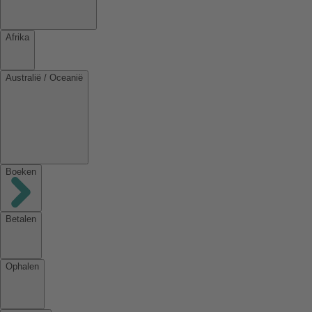
Afrika
Australië / Oceanië
Boeken
Betalen
Ophalen