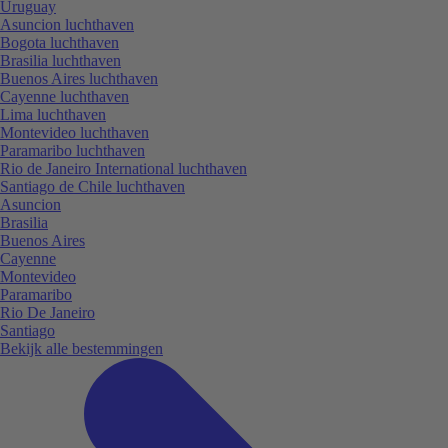
Uruguay
Asuncion luchthaven
Bogota luchthaven
Brasilia luchthaven
Buenos Aires luchthaven
Cayenne luchthaven
Lima luchthaven
Montevideo luchthaven
Paramaribo luchthaven
Rio de Janeiro International luchthaven
Santiago de Chile luchthaven
Asuncion
Brasilia
Buenos Aires
Cayenne
Montevideo
Paramaribo
Rio De Janeiro
Santiago
Bekijk alle bestemmingen