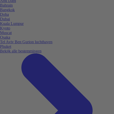
Abu Dabi
Bahrain
Bangkok
Doha
Dubai
Kuala Lumpur
Kyoto
Muscat
Osaka
Tel Aviv Ben Gurion luchthaven
Phuket
Bekijk alle bestemmingen