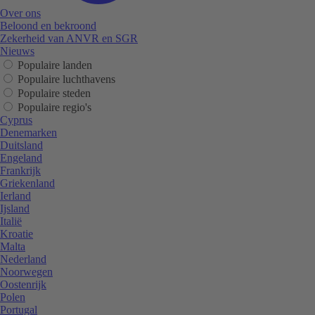
Over ons
Beloond en bekroond
Zekerheid van ANVR en SGR
Nieuws
Populaire landen
Populaire luchthavens
Populaire steden
Populaire regio's
Cyprus
Denemarken
Duitsland
Engeland
Frankrijk
Griekenland
Ierland
Ijsland
Italië
Kroatie
Malta
Nederland
Noorwegen
Oostenrijk
Polen
Portugal