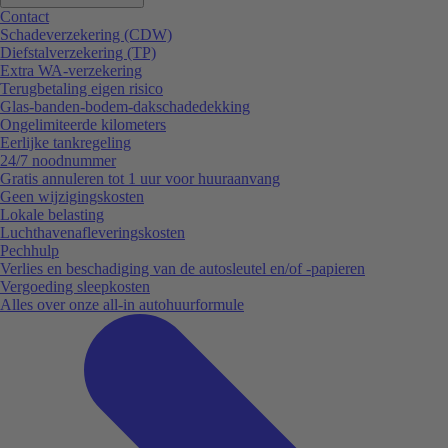
Contact
Schadeverzekering (CDW)
Diefstalverzekering (TP)
Extra WA-verzekering
Terugbetaling eigen risico
Glas-banden-bodem-dakschadedekking
Ongelimiteerde kilometers
Eerlijke tankregeling
24/7 noodnummer
Gratis annuleren tot 1 uur voor huuraanvang
Geen wijzigingskosten
Lokale belasting
Luchthavenafleveringskosten
Pechhulp
Verlies en beschadiging van de autosleutel en/of -papieren
Vergoeding sleepkosten
Alles over onze all-in autohuurformule