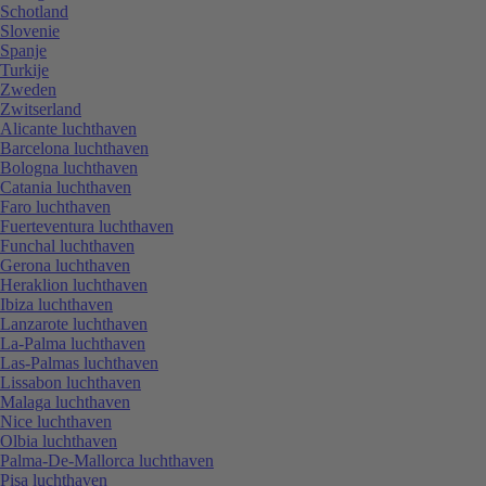
Schotland
Slovenie
Spanje
Turkije
Zweden
Zwitserland
Alicante luchthaven
Barcelona luchthaven
Bologna luchthaven
Catania luchthaven
Faro luchthaven
Fuerteventura luchthaven
Funchal luchthaven
Gerona luchthaven
Heraklion luchthaven
Ibiza luchthaven
Lanzarote luchthaven
La-Palma luchthaven
Las-Palmas luchthaven
Lissabon luchthaven
Malaga luchthaven
Nice luchthaven
Olbia luchthaven
Palma-De-Mallorca luchthaven
Pisa luchthaven