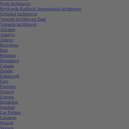
Porto luchthaven
Reykjavik-Keflavik-International luchthaven
Schiphol luchthaven
Tenerife luchthaven Zuid
Valencia luchthaven
Alicante
Antalya
Athene
Barcelona
Bari
Bologna
Boedapest
Catania
Dublin
Edinburgh
Faro
Florence
Geneve
Gerona
Heraklion
Istanbul
Las Palmas
Lissabon
Madrid
Malaga