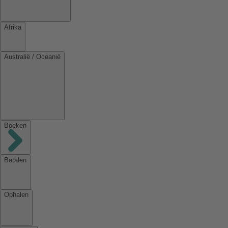
Afrika
Australië / Oceanië
Boeken
Betalen
Ophalen