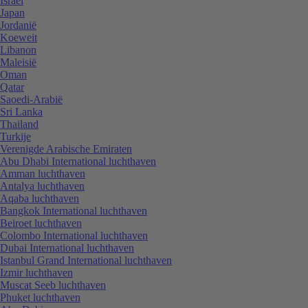
Israël
Japan
Jordanië
Koeweit
Libanon
Maleisië
Oman
Qatar
Saoedi-Arabië
Sri Lanka
Thailand
Turkije
Verenigde Arabische Emiraten
Abu Dhabi International luchthaven
Amman luchthaven
Antalya luchthaven
Aqaba luchthaven
Bangkok International luchthaven
Beiroet luchthaven
Colombo International luchthaven
Dubai International luchthaven
Istanbul Grand International luchthaven
Izmir luchthaven
Muscat Seeb luchthaven
Phuket luchthaven