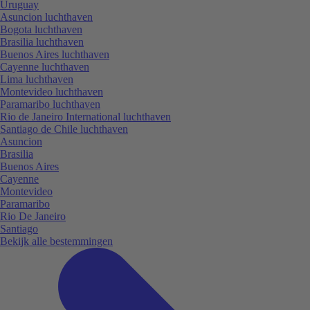
Uruguay
Asuncion luchthaven
Bogota luchthaven
Brasilia luchthaven
Buenos Aires luchthaven
Cayenne luchthaven
Lima luchthaven
Montevideo luchthaven
Paramaribo luchthaven
Rio de Janeiro International luchthaven
Santiago de Chile luchthaven
Asuncion
Brasilia
Buenos Aires
Cayenne
Montevideo
Paramaribo
Rio De Janeiro
Santiago
Bekijk alle bestemmingen