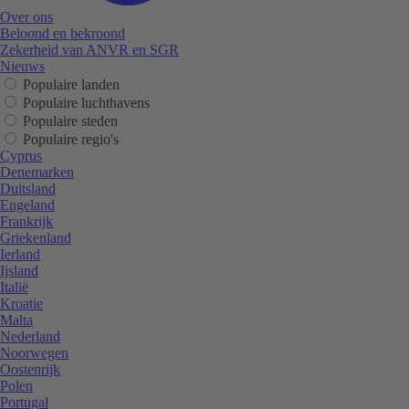
Over ons
Beloond en bekroond
Zekerheid van ANVR en SGR
Nieuws
Populaire landen
Populaire luchthavens
Populaire steden
Populaire regio's
Cyprus
Denemarken
Duitsland
Engeland
Frankrijk
Griekenland
Ierland
Ijsland
Italië
Kroatie
Malta
Nederland
Noorwegen
Oostenrijk
Polen
Portugal