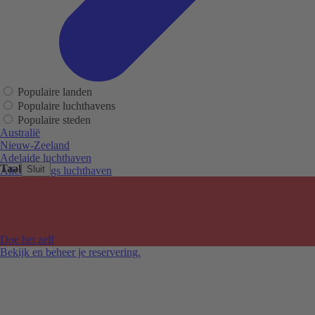
Populaire landen
Populaire luchthavens
Populaire steden
Australië
Nieuw-Zeeland
Adelaide luchthaven
Taal
Sluit
Alice Springs luchthaven
Auckland luchthaven
Cairns luchthaven
Christchurch luchthaven
Hobart luchthaven
Melbourne Tullamarine luchthaven
Doe het zelf
Perth luchthaven
Bekijk en beheer je reservering.
Sydney luchthaven
Auckland
Christchurch
Melbourne
Newcastle