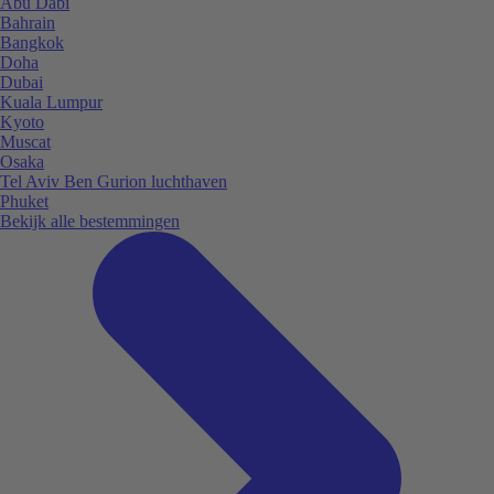
Abu Dabi
Bahrain
Bangkok
Doha
Dubai
Kuala Lumpur
Kyoto
Muscat
Osaka
Tel Aviv Ben Gurion luchthaven
Phuket
Bekijk alle bestemmingen