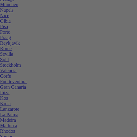
Munchen
Napels
Nice
Olbia
Pisa
Porto
Praag
Reykjavik
Rome
Sevilla
Split
Stockholm
Valencia
Corfu
Fuerteventura
Gran Canaria
Ibiza
Kos
Kreta
Lanzarote
La Palma
Madeira
Mallorca
Rhodos
Samos