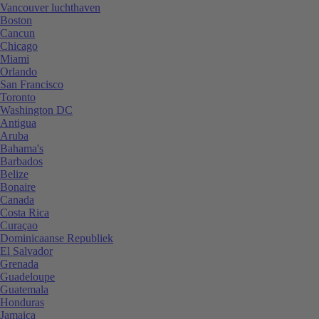
Vancouver luchthaven
Boston
Cancun
Chicago
Miami
Orlando
San Francisco
Toronto
Washington DC
Antigua
Aruba
Bahama's
Barbados
Belize
Bonaire
Canada
Costa Rica
Curaçao
Dominicaanse Republiek
El Salvador
Grenada
Guadeloupe
Guatemala
Honduras
Jamaica