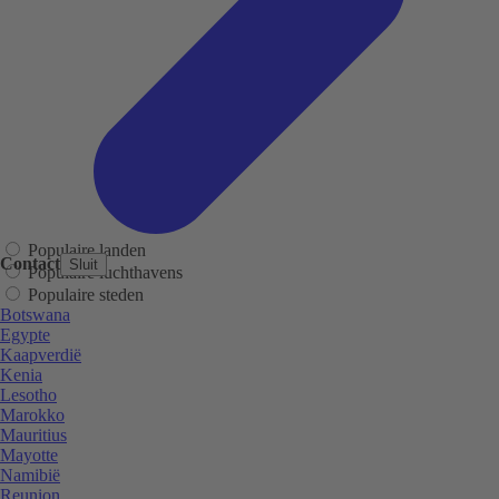
Populaire landen
Contact
Sluit
Populaire luchthavens
Populaire steden
Botswana
Egypte
Kaapverdië
Kenia
Lesotho
Marokko
Mauritius
Mayotte
Namibië
Reunion