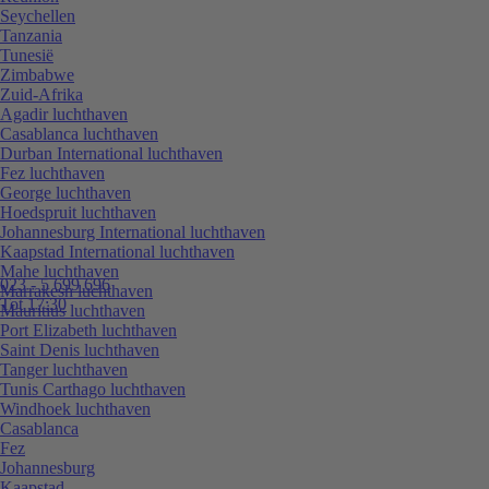
Seychellen
Tanzania
Tunesië
Zimbabwe
Zuid-Afrika
Agadir luchthaven
Casablanca luchthaven
Durban International luchthaven
Fez luchthaven
George luchthaven
Hoedspruit luchthaven
Johannesburg International luchthaven
Kaapstad International luchthaven
Mahe luchthaven
023 - 5 699 696
Marrakesh luchthaven
Tot 17:30
Mauritius luchthaven
Port Elizabeth luchthaven
Saint Denis luchthaven
Tanger luchthaven
Tunis Carthago luchthaven
Windhoek luchthaven
Casablanca
Fez
Johannesburg
Kaapstad