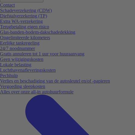
Contact
Schadeverzekering (CDW)
Diefstalverzekering (TP)
Extra WA-verzekering
Terugbetaling eigen risico
Glas-banden-bodem-dakschadedekking
Ongelimiteerde kilometers
Eerlijke tankregeling
24/7 noodnummer
Gratis annuleren tot 1 uur voor huuraanvang
Geen wijzigingskosten
Lokale belasting
Luchthavenafleveringskosten
Pechhulp
Verlies en beschadiging van de autosleutel en/of -papieren
Vergoeding sleepkosten
Alles over onze all-in autohuurformule