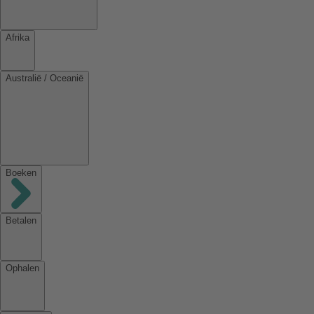
Afrika
Australië / Oceanië
Boeken
Betalen
Ophalen