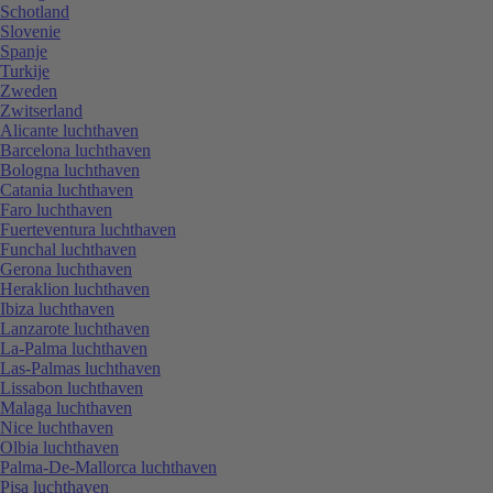
Schotland
Slovenie
Spanje
Turkije
Zweden
Zwitserland
Alicante luchthaven
Barcelona luchthaven
Bologna luchthaven
Catania luchthaven
Faro luchthaven
Fuerteventura luchthaven
Funchal luchthaven
Gerona luchthaven
Heraklion luchthaven
Ibiza luchthaven
Lanzarote luchthaven
La-Palma luchthaven
Las-Palmas luchthaven
Lissabon luchthaven
Malaga luchthaven
Nice luchthaven
Olbia luchthaven
Palma-De-Mallorca luchthaven
Pisa luchthaven