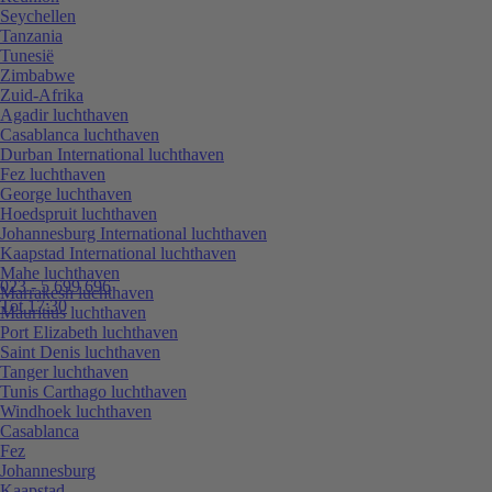
Seychellen
Tanzania
Tunesië
Zimbabwe
Zuid-Afrika
Agadir luchthaven
Casablanca luchthaven
Durban International luchthaven
Fez luchthaven
George luchthaven
Hoedspruit luchthaven
Johannesburg International luchthaven
Kaapstad International luchthaven
Mahe luchthaven
023 - 5 699 696
Marrakesh luchthaven
Tot 17:30
Mauritius luchthaven
Port Elizabeth luchthaven
Saint Denis luchthaven
Tanger luchthaven
Tunis Carthago luchthaven
Windhoek luchthaven
Casablanca
Fez
Johannesburg
Kaapstad