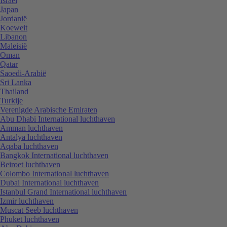
Israël
Japan
Jordanië
Koeweit
Libanon
Maleisië
Oman
Qatar
Saoedi-Arabië
Sri Lanka
Thailand
Turkije
Verenigde Arabische Emiraten
Abu Dhabi International luchthaven
Amman luchthaven
Antalya luchthaven
Aqaba luchthaven
Bangkok International luchthaven
Beiroet luchthaven
Colombo International luchthaven
Dubai International luchthaven
Istanbul Grand International luchthaven
Izmir luchthaven
Muscat Seeb luchthaven
Phuket luchthaven