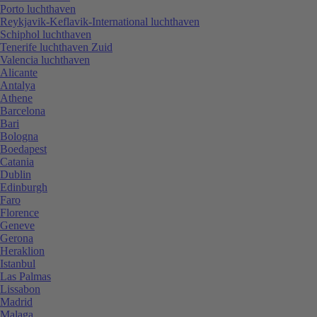
Porto luchthaven
Reykjavik-Keflavik-International luchthaven
Schiphol luchthaven
Tenerife luchthaven Zuid
Valencia luchthaven
Alicante
Antalya
Athene
Barcelona
Bari
Bologna
Boedapest
Catania
Dublin
Edinburgh
Faro
Florence
Geneve
Gerona
Heraklion
Istanbul
Las Palmas
Lissabon
Madrid
Malaga