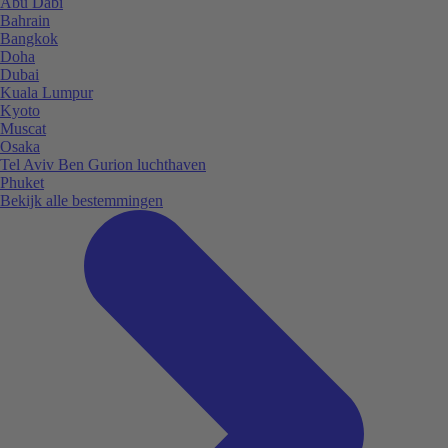
Abu Dabi
Bahrain
Bangkok
Doha
Dubai
Kuala Lumpur
Kyoto
Muscat
Osaka
Tel Aviv Ben Gurion luchthaven
Phuket
Bekijk alle bestemmingen