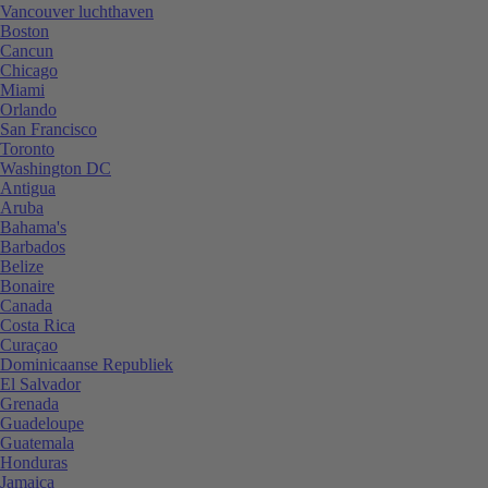
Vancouver luchthaven
Boston
Cancun
Chicago
Miami
Orlando
San Francisco
Toronto
Washington DC
Antigua
Aruba
Bahama's
Barbados
Belize
Bonaire
Canada
Costa Rica
Curaçao
Dominicaanse Republiek
El Salvador
Grenada
Guadeloupe
Guatemala
Honduras
Jamaica