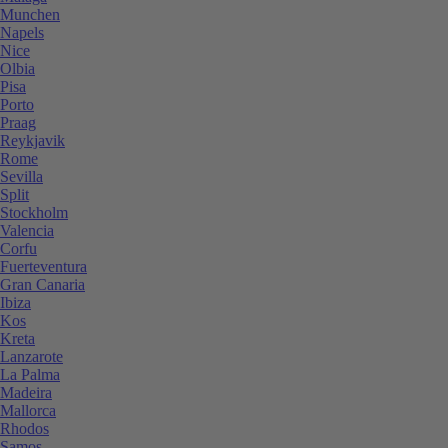
Munchen
Napels
Nice
Olbia
Pisa
Porto
Praag
Reykjavik
Rome
Sevilla
Split
Stockholm
Valencia
Corfu
Fuerteventura
Gran Canaria
Ibiza
Kos
Kreta
Lanzarote
La Palma
Madeira
Mallorca
Rhodos
Samos