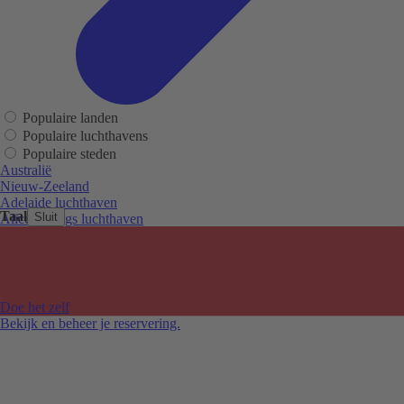
Populaire landen
Populaire luchthavens
Populaire steden
Australië
Nieuw-Zeeland
Adelaide luchthaven
Taal
Sluit
Alice Springs luchthaven
Auckland luchthaven
Cairns luchthaven
Christchurch luchthaven
Hobart luchthaven
Melbourne Tullamarine luchthaven
Doe het zelf
Perth luchthaven
Bekijk en beheer je reservering.
Sydney luchthaven
Auckland
Christchurch
Melbourne
Newcastle