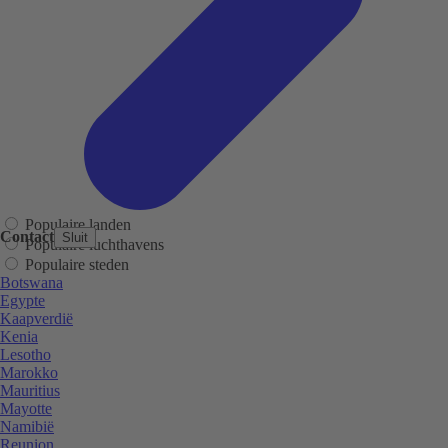
Populaire landen
Contact
Sluit
Populaire luchthavens
Populaire steden
Botswana
Egypte
Kaapverdië
Kenia
Lesotho
Marokko
Mauritius
Mayotte
Namibië
Reunion