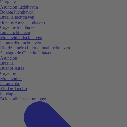
Uruguay
Asuncion luchthaven
Bogota luchthaven
Brasilia luchthaven
Buenos Aires luchthaven
Cayenne luchthaven
Lima luchthaven
Montevideo luchthaven
Paramaribo luchthaven
Rio de Janeiro International luchthaven
Santiago de Chile luchthaven
Asuncion
Brasilia
Buenos Aires
Cayenne
Montevideo
Paramaribo
Rio De Janeiro
Santiago
Bekijk alle bestemmingen