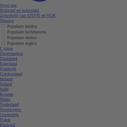
Over ons
Beloond en bekroond
Zekerheid van ANVR en SGR
Nieuws
Populaire landen
Populaire luchthavens
Populaire steden
Populaire regio's
Cyprus
Denemarken
Duitsland
Engeland
Frankrijk
Griekenland
Ierland
Ijsland
Italië
Kroatie
Malta
Nederland
Noorwegen
Oostenrijk
Polen
Portugal