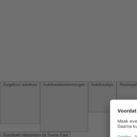
Zorgeloze autohuur
Autohuurbestemmingen
Autohuurtips
Standaard inbegrepen bij Sunny Cars