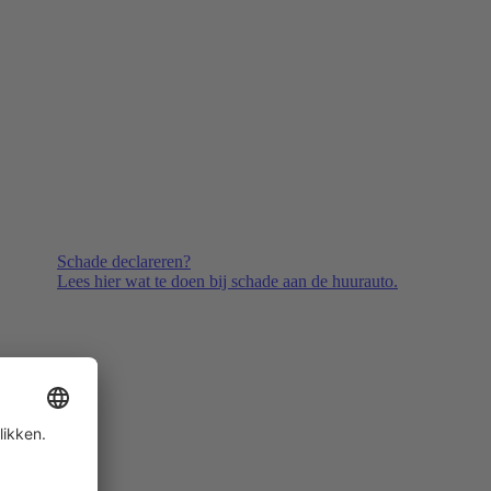
Schade declareren?
Lees hier wat te doen bij schade aan de huurauto.