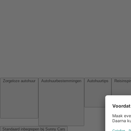
Zorgeloze autohuur
Autohuurbestemmingen
Autohuurtips
Standaard inbegrepen bij Sunny Cars