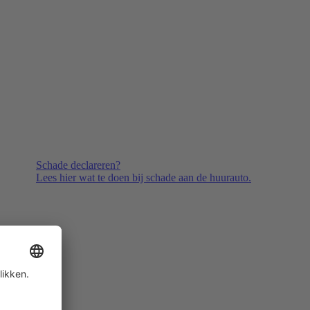
Schade declareren?
Lees hier wat te doen bij schade aan de huurauto.