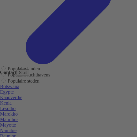
Populaire landen
Contact
Sluit
Populaire luchthavens
Populaire steden
Botswana
Egypte
Kaapverdië
Kenia
Lesotho
Marokko
Mauritius
Mayotte
Namibië
Reunion