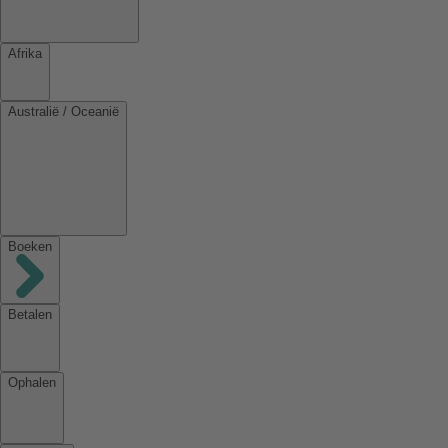
Afrika
Australië / Oceanië
Boeken
Betalen
Ophalen