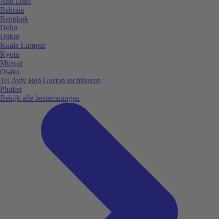
Abu Dabi
Bahrain
Bangkok
Doha
Dubai
Kuala Lumpur
Kyoto
Muscat
Osaka
Tel Aviv Ben Gurion luchthaven
Phuket
Bekijk alle bestemmingen