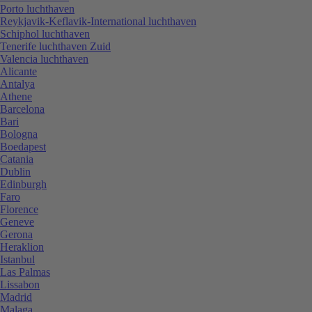
Porto luchthaven
Reykjavik-Keflavik-International luchthaven
Schiphol luchthaven
Tenerife luchthaven Zuid
Valencia luchthaven
Alicante
Antalya
Athene
Barcelona
Bari
Bologna
Boedapest
Catania
Dublin
Edinburgh
Faro
Florence
Geneve
Gerona
Heraklion
Istanbul
Las Palmas
Lissabon
Madrid
Malaga