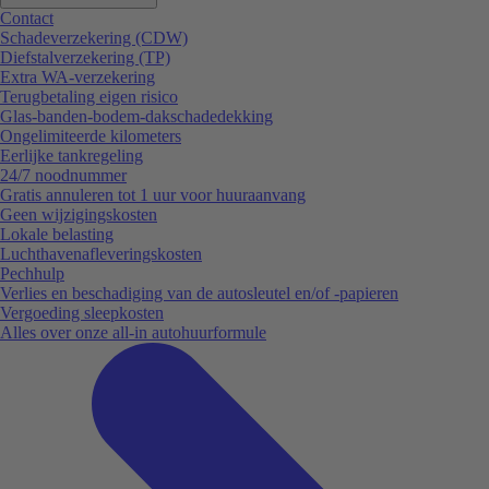
Contact
Schadeverzekering (CDW)
Diefstalverzekering (TP)
Extra WA-verzekering
Terugbetaling eigen risico
Glas-banden-bodem-dakschadedekking
Ongelimiteerde kilometers
Eerlijke tankregeling
24/7 noodnummer
Gratis annuleren tot 1 uur voor huuraanvang
Geen wijzigingskosten
Lokale belasting
Luchthavenafleveringskosten
Pechhulp
Verlies en beschadiging van de autosleutel en/of -papieren
Vergoeding sleepkosten
Alles over onze all-in autohuurformule