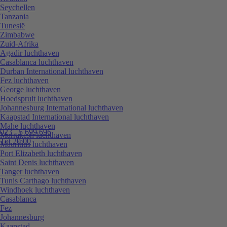
Seychellen
Tanzania
Tunesië
Zimbabwe
Zuid-Afrika
Agadir luchthaven
Casablanca luchthaven
Durban International luchthaven
Fez luchthaven
George luchthaven
Hoedspruit luchthaven
Johannesburg International luchthaven
Kaapstad International luchthaven
Mahe luchthaven
023 - 5 699 696
Marrakesh luchthaven
Tot 20:00
Mauritius luchthaven
Port Elizabeth luchthaven
Saint Denis luchthaven
Tanger luchthaven
Tunis Carthago luchthaven
Windhoek luchthaven
Casablanca
Fez
Johannesburg
Kaapstad