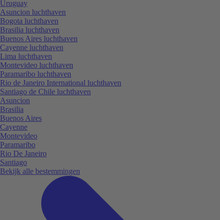
Uruguay
Asuncion luchthaven
Bogota luchthaven
Brasilia luchthaven
Buenos Aires luchthaven
Cayenne luchthaven
Lima luchthaven
Montevideo luchthaven
Paramaribo luchthaven
Rio de Janeiro International luchthaven
Santiago de Chile luchthaven
Asuncion
Brasilia
Buenos Aires
Cayenne
Montevideo
Paramaribo
Rio De Janeiro
Santiago
Bekijk alle bestemmingen