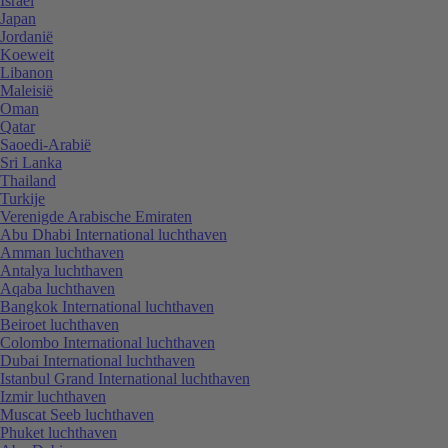
Israël
Japan
Jordanië
Koeweit
Libanon
Maleisië
Oman
Qatar
Saoedi-Arabië
Sri Lanka
Thailand
Turkije
Verenigde Arabische Emiraten
Abu Dhabi International luchthaven
Amman luchthaven
Antalya luchthaven
Aqaba luchthaven
Bangkok International luchthaven
Beiroet luchthaven
Colombo International luchthaven
Dubai International luchthaven
Istanbul Grand International luchthaven
Izmir luchthaven
Muscat Seeb luchthaven
Phuket luchthaven