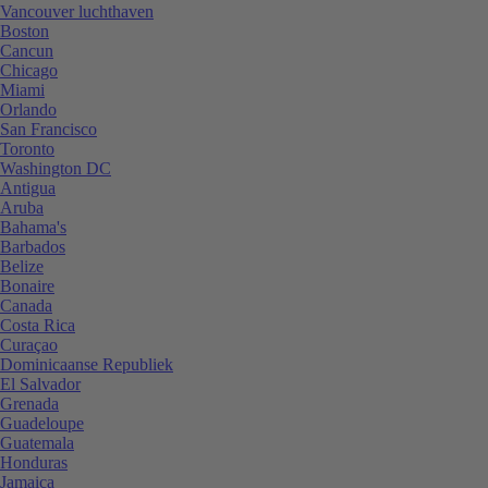
Vancouver luchthaven
Boston
Cancun
Chicago
Miami
Orlando
San Francisco
Toronto
Washington DC
Antigua
Aruba
Bahama's
Barbados
Belize
Bonaire
Canada
Costa Rica
Curaçao
Dominicaanse Republiek
El Salvador
Grenada
Guadeloupe
Guatemala
Honduras
Jamaica