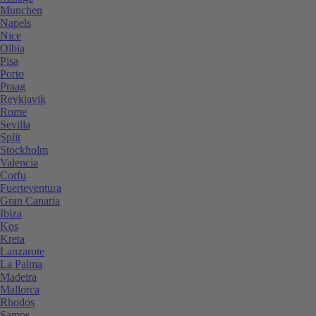
Munchen
Napels
Nice
Olbia
Pisa
Porto
Praag
Reykjavik
Rome
Sevilla
Split
Stockholm
Valencia
Corfu
Fuerteventura
Gran Canaria
Ibiza
Kos
Kreta
Lanzarote
La Palma
Madeira
Mallorca
Rhodos
Samos