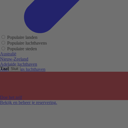
Populaire landen
Populaire luchthavens
Populaire steden
Australië
Nieuw-Zeeland
Adelaide luchthaven
Taal
Sluit
Alice Springs luchthaven
Auckland luchthaven
Cairns luchthaven
Christchurch luchthaven
Hobart luchthaven
Melbourne Tullamarine luchthaven
Doe het zelf
Perth luchthaven
Bekijk en beheer je reservering.
Sydney luchthaven
Auckland
Christchurch
Melbourne
Newcastle