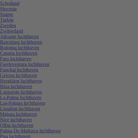
Schotland
Slovenie
Spanje
Turkije
Zweden
Zwitserland
Alicante luchthaven
Barcelona luchthaven
Bologna luchthaven
Catania luchthaven
Faro luchthaven
Fuerteventura luchthaven
Funchal luchthaven
Gerona luchthaven
Heraklion luchthaven
Ibiza luchthaven
Lanzarote luchthaven
La-Palma luchthaven
Las-Palmas luchthaven
Lissabon luchthaven
Malaga luchthaven
Nice luchthaven
Olbia luchthaven
Palma-De-Mallorca luchthaven
Pisa luchthaven