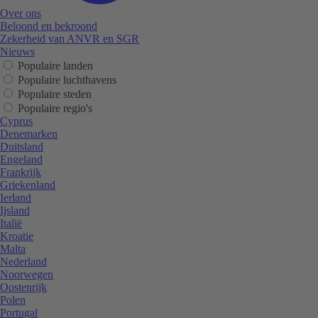
Over ons
Beloond en bekroond
Zekerheid van ANVR en SGR
Nieuws
Populaire landen
Populaire luchthavens
Populaire steden
Populaire regio's
Cyprus
Denemarken
Duitsland
Engeland
Frankrijk
Griekenland
Ierland
Ijsland
Italië
Kroatie
Malta
Nederland
Noorwegen
Oostenrijk
Polen
Portugal