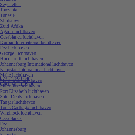
Seychellen
Tanzania
Tunesië
Zimbabwe
Zuid-Afrika
Agadir luchthaven
Casablanca luchthaven
Durban International luchthaven
Fez luchthaven
George luchthaven
Hoedspruit luchthaven
Johannesburg International luchthaven
Kaapstad International luchthaven
Mahe luchthaven
023 - 5 699 696
Marrakesh luchthaven
Open vanaf 09:00
Mauritius luchthaven
Port Elizabeth luchthaven
Saint Denis luchthaven
Tanger luchthaven
Tunis Carthago luchthaven
Windhoek luchthaven
Casablanca
Fez
Johannesburg
Kaapstad