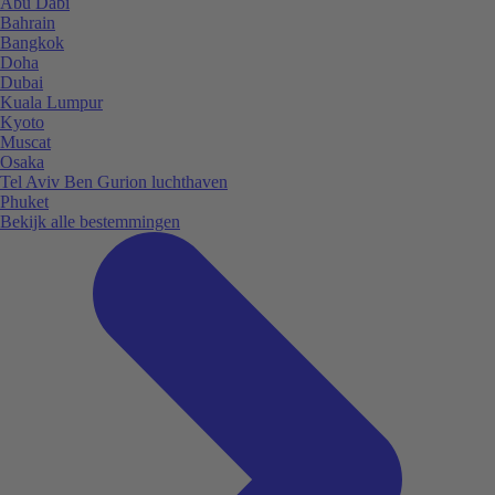
Abu Dabi
Bahrain
Bangkok
Doha
Dubai
Kuala Lumpur
Kyoto
Muscat
Osaka
Tel Aviv Ben Gurion luchthaven
Phuket
Bekijk alle bestemmingen