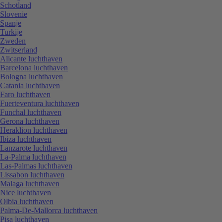
Schotland
Slovenie
Spanje
Turkije
Zweden
Zwitserland
Alicante luchthaven
Barcelona luchthaven
Bologna luchthaven
Catania luchthaven
Faro luchthaven
Fuerteventura luchthaven
Funchal luchthaven
Gerona luchthaven
Heraklion luchthaven
Ibiza luchthaven
Lanzarote luchthaven
La-Palma luchthaven
Las-Palmas luchthaven
Lissabon luchthaven
Malaga luchthaven
Nice luchthaven
Olbia luchthaven
Palma-De-Mallorca luchthaven
Pisa luchthaven