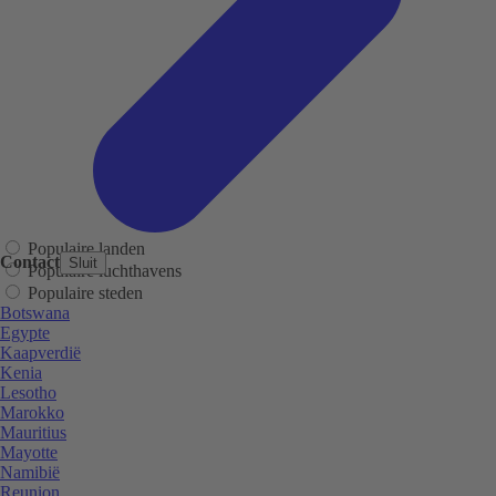
Populaire landen
Contact
Sluit
Populaire luchthavens
Populaire steden
Botswana
Egypte
Kaapverdië
Kenia
Lesotho
Marokko
Mauritius
Mayotte
Namibië
Reunion