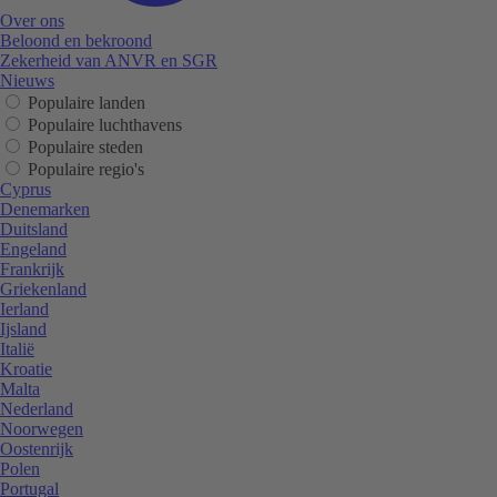
Over ons
Beloond en bekroond
Zekerheid van ANVR en SGR
Nieuws
Populaire landen
Populaire luchthavens
Populaire steden
Populaire regio's
Cyprus
Denemarken
Duitsland
Engeland
Frankrijk
Griekenland
Ierland
Ijsland
Italië
Kroatie
Malta
Nederland
Noorwegen
Oostenrijk
Polen
Portugal