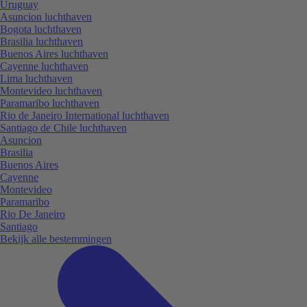
Uruguay
Asuncion luchthaven
Bogota luchthaven
Brasilia luchthaven
Buenos Aires luchthaven
Cayenne luchthaven
Lima luchthaven
Montevideo luchthaven
Paramaribo luchthaven
Rio de Janeiro International luchthaven
Santiago de Chile luchthaven
Asuncion
Brasilia
Buenos Aires
Cayenne
Montevideo
Paramaribo
Rio De Janeiro
Santiago
Bekijk alle bestemmingen