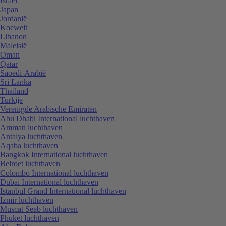
Israël
Japan
Jordanië
Koeweit
Libanon
Maleisië
Oman
Qatar
Saoedi-Arabië
Sri Lanka
Thailand
Turkije
Verenigde Arabische Emiraten
Abu Dhabi International luchthaven
Amman luchthaven
Antalya luchthaven
Aqaba luchthaven
Bangkok International luchthaven
Beiroet luchthaven
Colombo International luchthaven
Dubai International luchthaven
Istanbul Grand International luchthaven
Izmir luchthaven
Muscat Seeb luchthaven
Phuket luchthaven