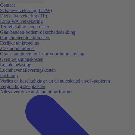
Contact
Schadeverzekering (CDW)
Diefstalverzekering (TP)
Extra WA-verzekering
Terugbetaling eigen risico
Glas-banden-bodem-dakschadedekking
Ongelimiteerde kilometers
Eerlijke tankregeling
24/7 noodnummer
Gratis annuleren tot 1 uur voor huuraanvang
Geen wijzigingskosten
Lokale belasting
Luchthavenafleveringskosten
Pechhulp
Verlies en beschadiging van de autosleutel en/of -papieren
Vergoeding sleepkosten
Alles over onze all-in autohuurformule