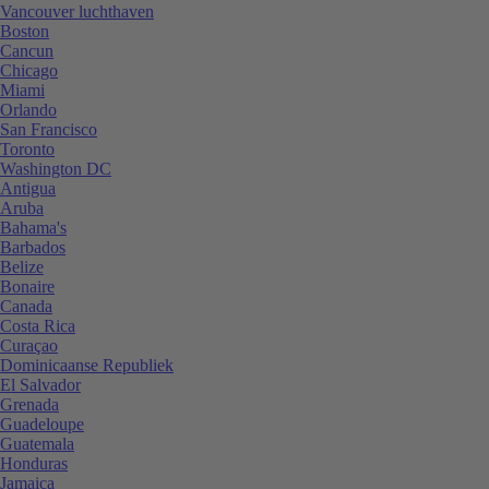
Vancouver luchthaven
Boston
Cancun
Chicago
Miami
Orlando
San Francisco
Toronto
Washington DC
Antigua
Aruba
Bahama's
Barbados
Belize
Bonaire
Canada
Costa Rica
Curaçao
Dominicaanse Republiek
El Salvador
Grenada
Guadeloupe
Guatemala
Honduras
Jamaica