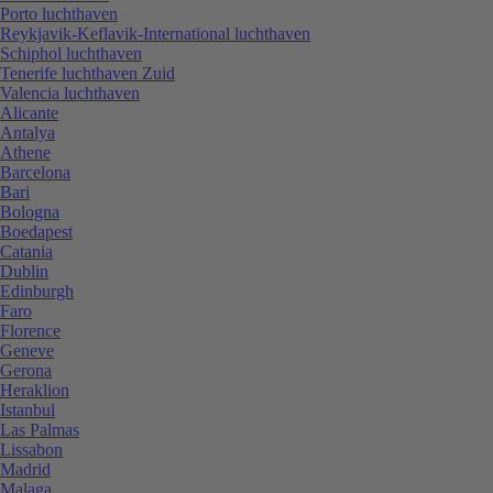
Porto luchthaven
Reykjavik-Keflavik-International luchthaven
Schiphol luchthaven
Tenerife luchthaven Zuid
Valencia luchthaven
Alicante
Antalya
Athene
Barcelona
Bari
Bologna
Boedapest
Catania
Dublin
Edinburgh
Faro
Florence
Geneve
Gerona
Heraklion
Istanbul
Las Palmas
Lissabon
Madrid
Malaga