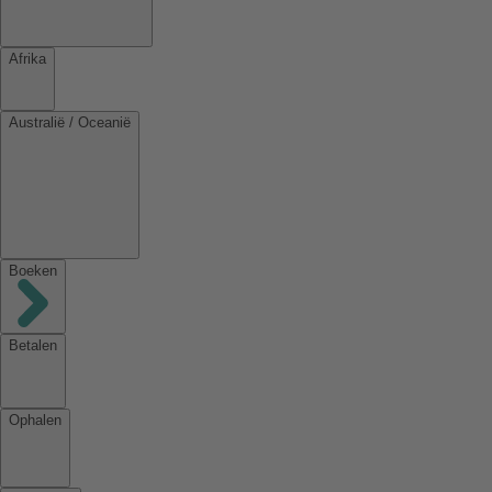
Afrika
Australië / Oceanië
Boeken
Betalen
Ophalen