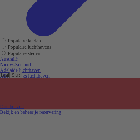
Populaire landen
Populaire luchthavens
Populaire steden
Australië
Nieuw-Zeeland
Adelaide luchthaven
Taal
Sluit
Alice Springs luchthaven
Auckland luchthaven
Cairns luchthaven
Christchurch luchthaven
Hobart luchthaven
Melbourne Tullamarine luchthaven
Doe het zelf
Perth luchthaven
Bekijk en beheer je reservering.
Sydney luchthaven
Auckland
Christchurch
Melbourne
Newcastle