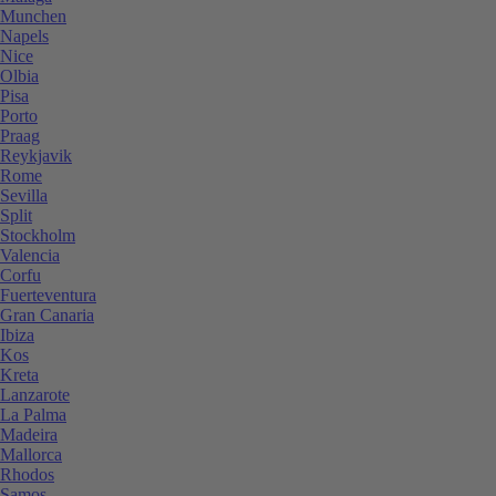
Munchen
Napels
Nice
Olbia
Pisa
Porto
Praag
Reykjavik
Rome
Sevilla
Split
Stockholm
Valencia
Corfu
Fuerteventura
Gran Canaria
Ibiza
Kos
Kreta
Lanzarote
La Palma
Madeira
Mallorca
Rhodos
Samos