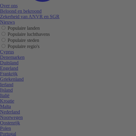
Over ons
Beloond en bekroond
Zekerheid van ANVR en SGR
Nieuws
Populaire landen
Populaire luchthavens
Populaire steden
Populaire regio's
Cyprus
Denemarken
Duitsland
Engeland
Frankrijk
Griekenland
Ierland
Ijsland
Italië
Kroatie
Malta
Nederland
Noorwegen
Oostenrijk
Polen
Portugal