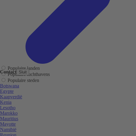
Populaire landen
Contact
Sluit
Populaire luchthavens
Populaire steden
Botswana
Egypte
Kaapverdië
Kenia
Lesotho
Marokko
Mauritius
Mayotte
Namibië
Reunion