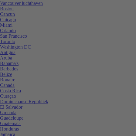
Vancouver luchthaven
Boston
Cancun
Chicago
Miami
Orlando
San Francisco
Toronto
Washington DC
Antigua
Aruba
Bahama's
Barbados
Belize
Bonaire
Canada
Costa Rica
Curaçao
Dominicaanse Republiek
El Salvador
Grenada
Guadeloupe
Guatemala
Honduras
Jamaica