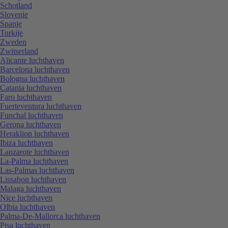
Schotland
Slovenie
Spanje
Turkije
Zweden
Zwitserland
Alicante luchthaven
Barcelona luchthaven
Bologna luchthaven
Catania luchthaven
Faro luchthaven
Fuerteventura luchthaven
Funchal luchthaven
Gerona luchthaven
Heraklion luchthaven
Ibiza luchthaven
Lanzarote luchthaven
La-Palma luchthaven
Las-Palmas luchthaven
Lissabon luchthaven
Malaga luchthaven
Nice luchthaven
Olbia luchthaven
Palma-De-Mallorca luchthaven
Pisa luchthaven