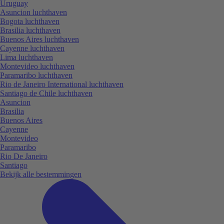
Uruguay
Asuncion luchthaven
Bogota luchthaven
Brasilia luchthaven
Buenos Aires luchthaven
Cayenne luchthaven
Lima luchthaven
Montevideo luchthaven
Paramaribo luchthaven
Rio de Janeiro International luchthaven
Santiago de Chile luchthaven
Asuncion
Brasilia
Buenos Aires
Cayenne
Montevideo
Paramaribo
Rio De Janeiro
Santiago
Bekijk alle bestemmingen