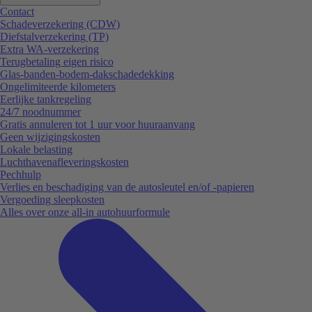
Contact
Schadeverzekering (CDW)
Diefstalverzekering (TP)
Extra WA-verzekering
Terugbetaling eigen risico
Glas-banden-bodem-dakschadedekking
Ongelimiteerde kilometers
Eerlijke tankregeling
24/7 noodnummer
Gratis annuleren tot 1 uur voor huuraanvang
Geen wijzigingskosten
Lokale belasting
Luchthavenafleveringskosten
Pechhulp
Verlies en beschadiging van de autosleutel en/of -papieren
Vergoeding sleepkosten
Alles over onze all-in autohuurformule