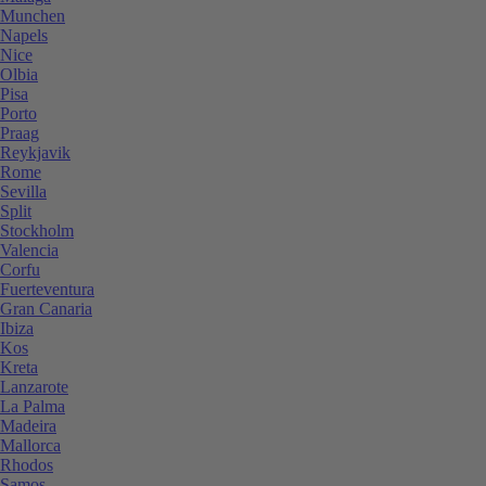
Munchen
Napels
Nice
Olbia
Pisa
Porto
Praag
Reykjavik
Rome
Sevilla
Split
Stockholm
Valencia
Corfu
Fuerteventura
Gran Canaria
Ibiza
Kos
Kreta
Lanzarote
La Palma
Madeira
Mallorca
Rhodos
Samos