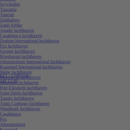
Seychellen
Tanzania
Tunesië
Zimbabwe
Zuid-Afrika
Agadir luchthaven
Casablanca luchthaven
Durban International luchthaven
Fez luchthaven
George luchthaven
Hoedspruit luchthaven
Johannesburg International luchthaven
Kaapstad International luchthaven
Mahe luchthaven
023 - 5 699 696
Marrakesh luchthaven
Tot 17:30
Mauritius luchthaven
Port Elizabeth luchthaven
Saint Denis luchthaven
Tanger luchthaven
Tunis Carthago luchthaven
Windhoek luchthaven
Casablanca
Fez
Johannesburg
Kaapstad