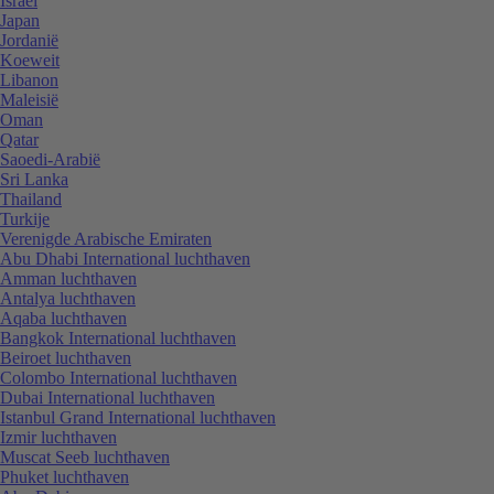
Israël
Japan
Jordanië
Koeweit
Libanon
Maleisië
Oman
Qatar
Saoedi-Arabië
Sri Lanka
Thailand
Turkije
Verenigde Arabische Emiraten
Abu Dhabi International luchthaven
Amman luchthaven
Antalya luchthaven
Aqaba luchthaven
Bangkok International luchthaven
Beiroet luchthaven
Colombo International luchthaven
Dubai International luchthaven
Istanbul Grand International luchthaven
Izmir luchthaven
Muscat Seeb luchthaven
Phuket luchthaven