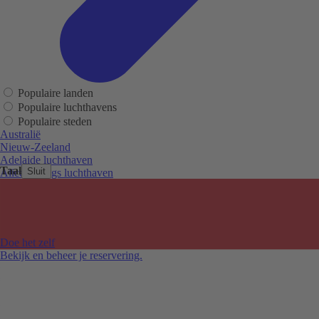
Populaire landen
Populaire luchthavens
Populaire steden
Australië
Nieuw-Zeeland
Adelaide luchthaven
Taal
Sluit
Alice Springs luchthaven
Auckland luchthaven
Cairns luchthaven
Christchurch luchthaven
Hobart luchthaven
Melbourne Tullamarine luchthaven
Doe het zelf
Perth luchthaven
Bekijk en beheer je reservering.
Sydney luchthaven
Auckland
Christchurch
Melbourne
Newcastle