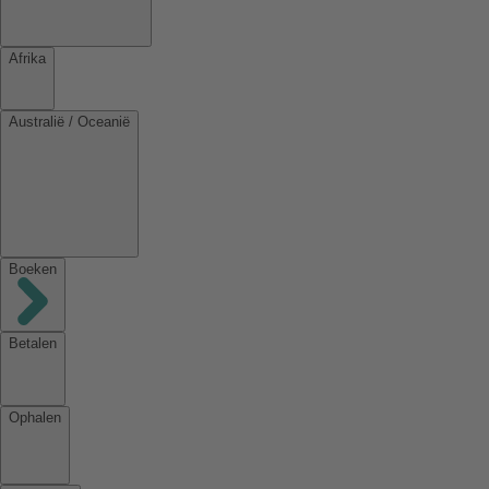
Afrika
Australië / Oceanië
Boeken
Betalen
Ophalen