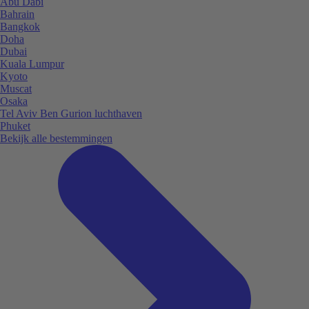
Abu Dabi
Bahrain
Bangkok
Doha
Dubai
Kuala Lumpur
Kyoto
Muscat
Osaka
Tel Aviv Ben Gurion luchthaven
Phuket
Bekijk alle bestemmingen