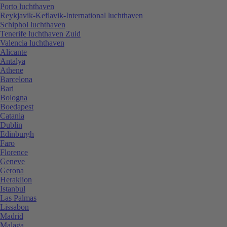
Porto luchthaven
Reykjavik-Keflavik-International luchthaven
Schiphol luchthaven
Tenerife luchthaven Zuid
Valencia luchthaven
Alicante
Antalya
Athene
Barcelona
Bari
Bologna
Boedapest
Catania
Dublin
Edinburgh
Faro
Florence
Geneve
Gerona
Heraklion
Istanbul
Las Palmas
Lissabon
Madrid
Malaga