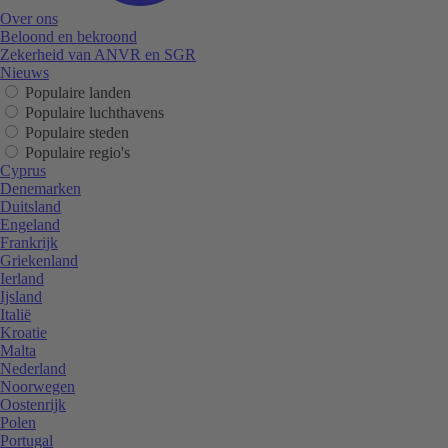
Over ons
Beloond en bekroond
Zekerheid van ANVR en SGR
Nieuws
Populaire landen
Populaire luchthavens
Populaire steden
Populaire regio's
Cyprus
Denemarken
Duitsland
Engeland
Frankrijk
Griekenland
Ierland
Ijsland
Italië
Kroatie
Malta
Nederland
Noorwegen
Oostenrijk
Polen
Portugal