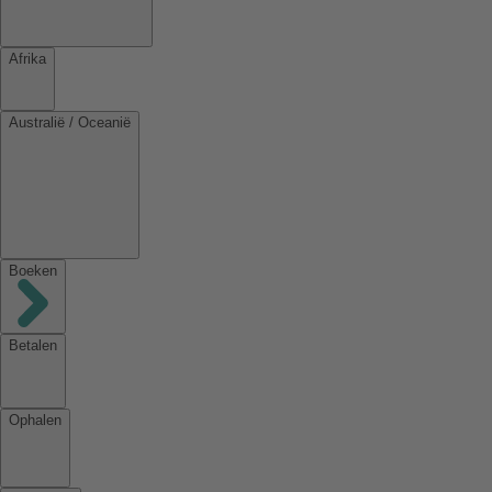
Afrika
Australië / Oceanië
Boeken
Betalen
Ophalen