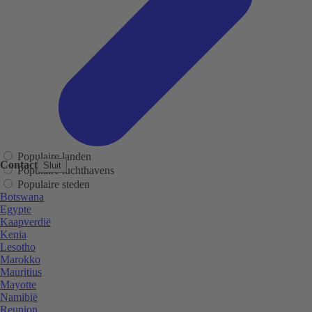
Populaire landen
Contact
Sluit
Populaire luchthavens
Populaire steden
Botswana
Egypte
Kaapverdië
Kenia
Lesotho
Marokko
Mauritius
Mayotte
Namibië
Reunion