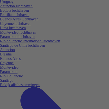
Uruguay
Asuncion luchthaven
Bogota luchthaven
Brasilia luchthaven
Buenos Aires luchthaven
Cayenne luchthaven
Lima luchthaven
Montevideo luchthaven
Paramaribo luchthaven
Rio de Janeiro International luchthaven
Santiago de Chile luchthaven
Asuncion
Brasilia
Buenos Aires
Cayenne
Montevideo
Paramaribo
Rio De Janeiro
Santiago
Bekijk alle bestemmingen