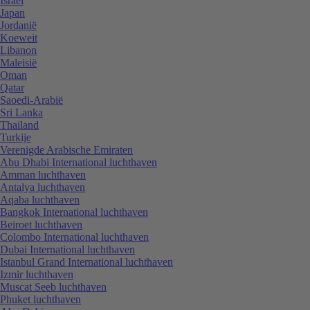
Israël
Japan
Jordanië
Koeweit
Libanon
Maleisië
Oman
Qatar
Saoedi-Arabië
Sri Lanka
Thailand
Turkije
Verenigde Arabische Emiraten
Abu Dhabi International luchthaven
Amman luchthaven
Antalya luchthaven
Aqaba luchthaven
Bangkok International luchthaven
Beiroet luchthaven
Colombo International luchthaven
Dubai International luchthaven
Istanbul Grand International luchthaven
Izmir luchthaven
Muscat Seeb luchthaven
Phuket luchthaven