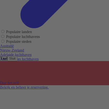
Populaire landen
Populaire luchthavens
Populaire steden
Australië
Nieuw-Zeeland
Adelaide luchthaven
Taal
Sluit
Alice Springs luchthaven
Auckland luchthaven
Cairns luchthaven
Christchurch luchthaven
Hobart luchthaven
Melbourne Tullamarine luchthaven
Doe het zelf
Perth luchthaven
Bekijk en beheer je reservering.
Sydney luchthaven
Auckland
Christchurch
Melbourne
Newcastle