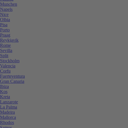
Munchen
Napels
Nice
Olbia
Pisa
Porto
Praag
Reykjavik
Rome
Sevilla
Split
Stockholm
Valencia
Corfu
Fuerteventura
Gran Canaria
Ibiza
Kos
Kreta
Lanzarote
La Palma
Madeira
Mallorca
Rhodos
Samos