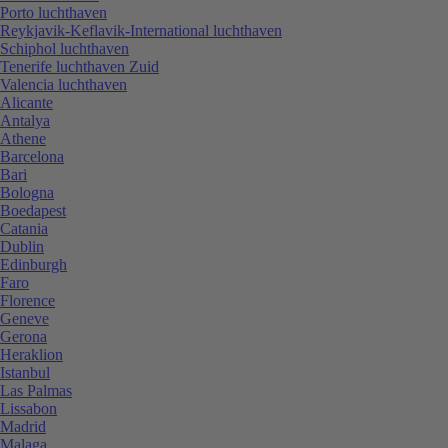
Porto luchthaven
Reykjavik-Keflavik-International luchthaven
Schiphol luchthaven
Tenerife luchthaven Zuid
Valencia luchthaven
Alicante
Antalya
Athene
Barcelona
Bari
Bologna
Boedapest
Catania
Dublin
Edinburgh
Faro
Florence
Geneve
Gerona
Heraklion
Istanbul
Las Palmas
Lissabon
Madrid
Malaga