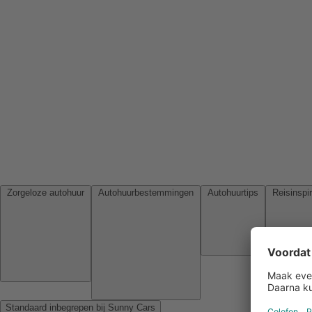
Zorgeloze autohuur
Autohuurbestemmingen
Autohuurtips
Standaard inbegrepen bij Sunny Cars