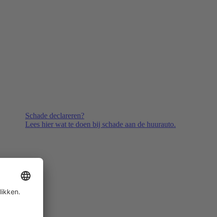
Schade declareren?
Lees hier wat te doen bij schade aan de huurauto.