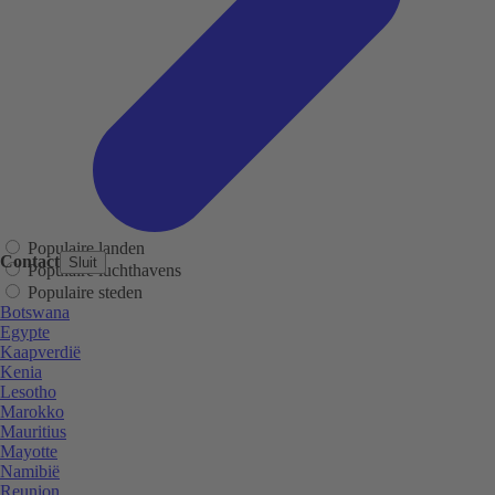
Populaire landen
Contact
Sluit
Populaire luchthavens
Populaire steden
Botswana
Egypte
Kaapverdië
Kenia
Lesotho
Marokko
Mauritius
Mayotte
Namibië
Reunion