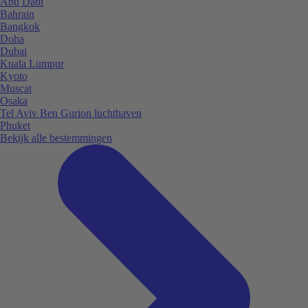
Abu Dabi
Bahrain
Bangkok
Doha
Dubai
Kuala Lumpur
Kyoto
Muscat
Osaka
Tel Aviv Ben Gurion luchthaven
Phuket
Bekijk alle bestemmingen