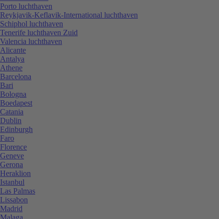
Porto luchthaven
Reykjavik-Keflavik-International luchthaven
Schiphol luchthaven
Tenerife luchthaven Zuid
Valencia luchthaven
Alicante
Antalya
Athene
Barcelona
Bari
Bologna
Boedapest
Catania
Dublin
Edinburgh
Faro
Florence
Geneve
Gerona
Heraklion
Istanbul
Las Palmas
Lissabon
Madrid
Malaga