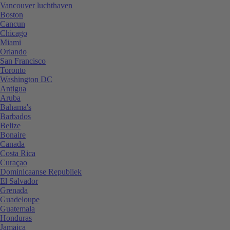
Vancouver luchthaven
Boston
Cancun
Chicago
Miami
Orlando
San Francisco
Toronto
Washington DC
Antigua
Aruba
Bahama's
Barbados
Belize
Bonaire
Canada
Costa Rica
Curaçao
Dominicaanse Republiek
El Salvador
Grenada
Guadeloupe
Guatemala
Honduras
Jamaica