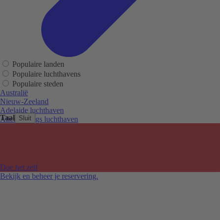
Populaire landen
Populaire luchthavens
Populaire steden
Australië
Nieuw-Zeeland
Adelaide luchthaven
Taal
Sluit
Alice Springs luchthaven
Auckland luchthaven
Cairns luchthaven
Christchurch luchthaven
Hobart luchthaven
Melbourne Tullamarine luchthaven
Doe het zelf
Perth luchthaven
Bekijk en beheer je reservering.
Sydney luchthaven
Auckland
Christchurch
Melbourne
Newcastle