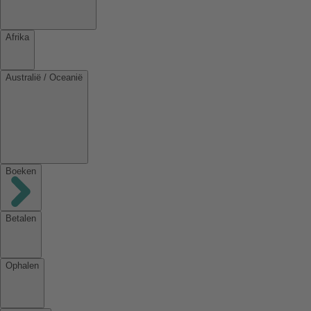
Afrika
Australië / Oceanië
Boeken
Betalen
Ophalen