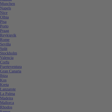
Munchen
Napels
Nice
Olbia
Pisa
Porto
Praag
Reykjavik
Rome
Sevilla
Split
Stockholm
Valencia
Corfu
Fuerteventura
Gran Canaria
Ibiza
Kos
Kreta
Lanzarote
La Palma
Madeira
Mallorca
Rhodos
Samos