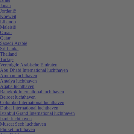
Israël
Japan
Jordanië
Koeweit
Libanon
Maleisië
Oman
Qatar
Saoedi-Arabië
Sri Lanka
Thailand
Turkije
Verenigde Arabische Emiraten
Abu Dhabi International luchthaven
Amman luchthaven
Antalya luchthaven
Aqaba luchthaven
Bangkok International luchthaven
Beiroet luchthaven
Colombo International luchthaven
Dubai International luchthaven
Istanbul Grand International luchthaven
Izmir luchthaven
Muscat Seeb luchthaven
Phuket luchthaven