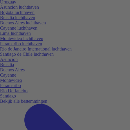
Uruguay
Asuncion luchthaven
Bogota luchthaven
Brasilia luchthaven
Buenos Aires luchthaven
Cayenne luchthaven
Lima luchthaven
Montevideo luchthaven
Paramaribo luchthaven
Rio de Janeiro International luchthaven
Santiago de Chile luchthaven
Asuncion
Brasilia
Buenos Aires
Cayenne
Montevideo
Paramaribo
Rio De Janeiro
Santiago
Bekijk alle bestemmingen