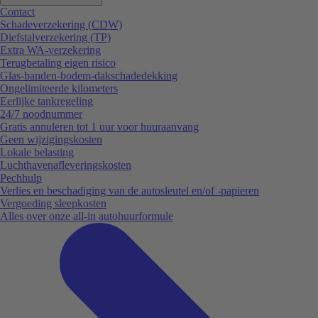
Contact
Schadeverzekering (CDW)
Diefstalverzekering (TP)
Extra WA-verzekering
Terugbetaling eigen risico
Glas-banden-bodem-dakschadedekking
Ongelimiteerde kilometers
Eerlijke tankregeling
24/7 noodnummer
Gratis annuleren tot 1 uur voor huuraanvang
Geen wijzigingskosten
Lokale belasting
Luchthavenafleveringskosten
Pechhulp
Verlies en beschadiging van de autosleutel en/of -papieren
Vergoeding sleepkosten
Alles over onze all-in autohuurformule