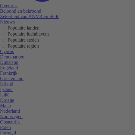
Over ons
Beloond en bekroond
Zekerheid van ANVR en SGR
Nieuws
Populaire landen
Populaire luchthavens
Populaire steden
Populaire regio's
Cyprus
Denemarken
Duitsland
Engeland
Frankrijk
Griekenland
Ierland
Ijsland
Italië
Kroatie
Malta
Nederland
Noorwegen
Oostenrijk
Polen
Portugal