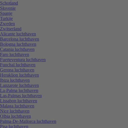
Schotland
Slovenie
Spanje
Turkije
Zweden
Zwitserland
Alicante luchthaven
Barcelona luchthaven
Bologna luchthaven
Catania luchthaven
Faro luchthaven
Fuerteventura luchthaven
Funchal luchthaven
Gerona luchthaven
Heraklion luchthaven
Ibiza luchthaven
Lanzarote luchthaven
La-Palma luchthaven
Las-Palmas luchthaven
Lissabon luchthaven
Malaga luchthaven
Nice luchthaven
Olbia luchthaven
Palma-De-Mallorca luchthaven
Pisa luchthaven