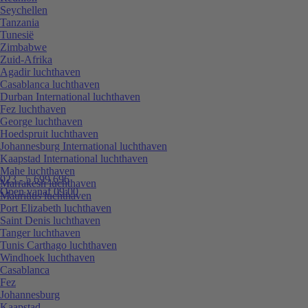
Seychellen
Tanzania
Tunesië
Zimbabwe
Zuid-Afrika
Agadir luchthaven
Casablanca luchthaven
Durban International luchthaven
Fez luchthaven
George luchthaven
Hoedspruit luchthaven
Johannesburg International luchthaven
Kaapstad International luchthaven
Mahe luchthaven
023 - 5 699 696
Marrakesh luchthaven
Open vanaf 09:00
Mauritius luchthaven
Port Elizabeth luchthaven
Saint Denis luchthaven
Tanger luchthaven
Tunis Carthago luchthaven
Windhoek luchthaven
Casablanca
Fez
Johannesburg
Kaapstad