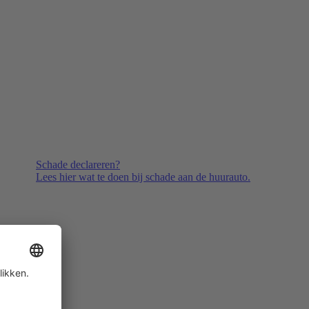
Schade declareren?
Lees hier wat te doen bij schade aan de huurauto.