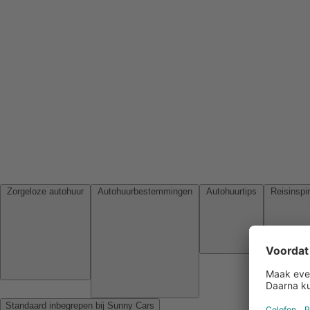
Zorgeloze autohuur
Autohuurbestemmingen
Autohuurtips
Standaard inbegrepen bij Sunny Cars