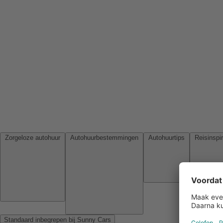
Zorgeloze autohuur
Autohuurbestemmingen
Autohuurtips
Standaard inbegrepen bij Sunny Cars