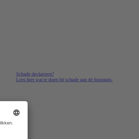
Schade declareren?
Lees hier wat te doen bij schade aan de huurauto.