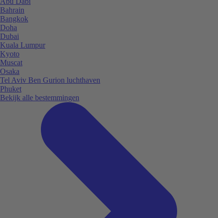
Abu Dabi
Bahrain
Bangkok
Doha
Dubai
Kuala Lumpur
Kyoto
Muscat
Osaka
Tel Aviv Ben Gurion luchthaven
Phuket
Bekijk alle bestemmingen