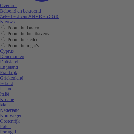
Over ons
Beloond en bekroond
Zekerheid van ANVR en SGR
Nieuws
Populaire landen
Populaire luchthavens
Populaire steden
Populaire regio's
Cyprus
Denemarken
Duitsland
Engeland
Frankrijk
Griekenland
Ierland
Ijsland
Italië
Kroatie
Malta
Nederland
Noorwegen
Oostenrijk
Polen
Portugal