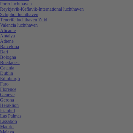
Porto luchthaven
Reykjavik-Keflavik-International luchthaven
Schiphol luchthaven
Tenerife luchthaven Zuid
Valencia luchthaven
Alicante
Antalya
Athene
Barcelona
Bari
Bologna
Boedapest
Catania
Dublin
Edinburgh
Faro
Florence
Geneve
Gerona
Heraklion
Istanbul
Las Palmas
Lissabon
Madrid
Malaga