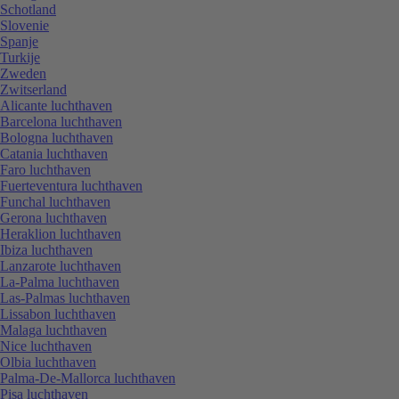
Schotland
Slovenie
Spanje
Turkije
Zweden
Zwitserland
Alicante luchthaven
Barcelona luchthaven
Bologna luchthaven
Catania luchthaven
Faro luchthaven
Fuerteventura luchthaven
Funchal luchthaven
Gerona luchthaven
Heraklion luchthaven
Ibiza luchthaven
Lanzarote luchthaven
La-Palma luchthaven
Las-Palmas luchthaven
Lissabon luchthaven
Malaga luchthaven
Nice luchthaven
Olbia luchthaven
Palma-De-Mallorca luchthaven
Pisa luchthaven