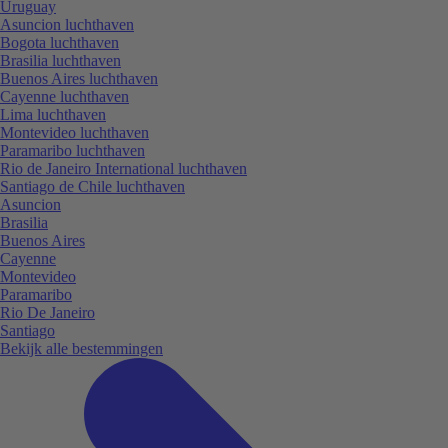
Uruguay
Asuncion luchthaven
Bogota luchthaven
Brasilia luchthaven
Buenos Aires luchthaven
Cayenne luchthaven
Lima luchthaven
Montevideo luchthaven
Paramaribo luchthaven
Rio de Janeiro International luchthaven
Santiago de Chile luchthaven
Asuncion
Brasilia
Buenos Aires
Cayenne
Montevideo
Paramaribo
Rio De Janeiro
Santiago
Bekijk alle bestemmingen