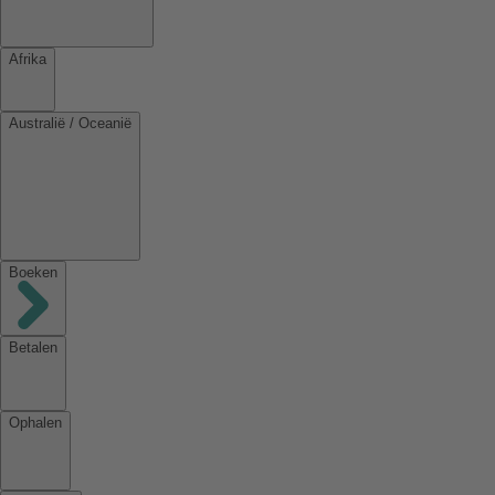
Afrika
Australië / Oceanië
Boeken
Betalen
Ophalen