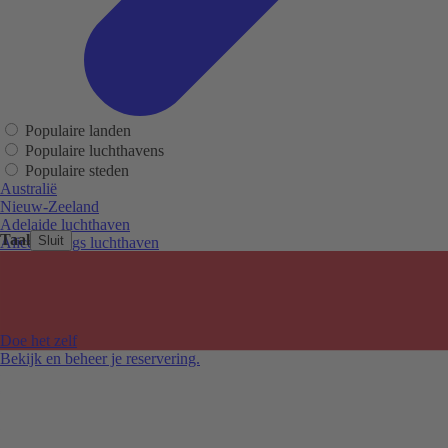
Populaire landen
Populaire luchthavens
Populaire steden
Australië
Nieuw-Zeeland
Adelaide luchthaven
Taal
Sluit
Alice Springs luchthaven
Auckland luchthaven
Cairns luchthaven
Christchurch luchthaven
Hobart luchthaven
Melbourne Tullamarine luchthaven
Doe het zelf
Perth luchthaven
Bekijk en beheer je reservering.
Sydney luchthaven
Auckland
Christchurch
Melbourne
Newcastle