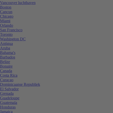
Vancouver luchthaven
Boston
Cancun
Chicago
Miami
Orlando
San Francisco
Toronto
Washington DC
Antigua
Aruba
Bahama's
Barbados
Belize
Bonaire
Canada
Costa Rica
Curaçao
Dominicaanse Republiek
El Salvador
Grenada
Guadeloupe
Guatemala
Honduras
Jamaica