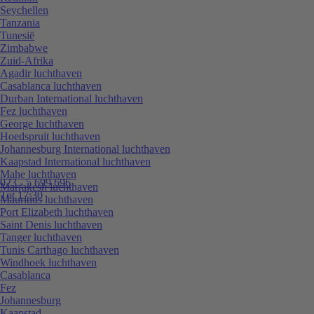
Seychellen
Tanzania
Tunesië
Zimbabwe
Zuid-Afrika
Agadir luchthaven
Casablanca luchthaven
Durban International luchthaven
Fez luchthaven
George luchthaven
Hoedspruit luchthaven
Johannesburg International luchthaven
Kaapstad International luchthaven
Mahe luchthaven
023 - 5 699 696
Marrakesh luchthaven
Tot 17:30
Mauritius luchthaven
Port Elizabeth luchthaven
Saint Denis luchthaven
Tanger luchthaven
Tunis Carthago luchthaven
Windhoek luchthaven
Casablanca
Fez
Johannesburg
Kaapstad