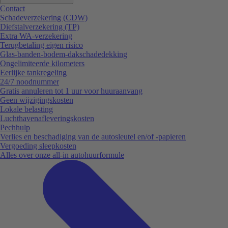
Contact
Schadeverzekering (CDW)
Diefstalverzekering (TP)
Extra WA-verzekering
Terugbetaling eigen risico
Glas-banden-bodem-dakschadedekking
Ongelimiteerde kilometers
Eerlijke tankregeling
24/7 noodnummer
Gratis annuleren tot 1 uur voor huuraanvang
Geen wijzigingskosten
Lokale belasting
Luchthavenafleveringskosten
Pechhulp
Verlies en beschadiging van de autosleutel en/of -papieren
Vergoeding sleepkosten
Alles over onze all-in autohuurformule