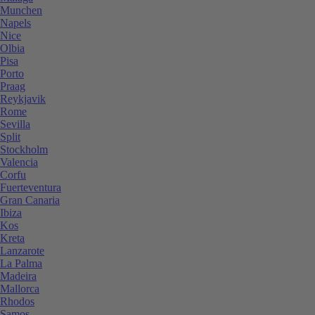
Munchen
Napels
Nice
Olbia
Pisa
Porto
Praag
Reykjavik
Rome
Sevilla
Split
Stockholm
Valencia
Corfu
Fuerteventura
Gran Canaria
Ibiza
Kos
Kreta
Lanzarote
La Palma
Madeira
Mallorca
Rhodos
Samos