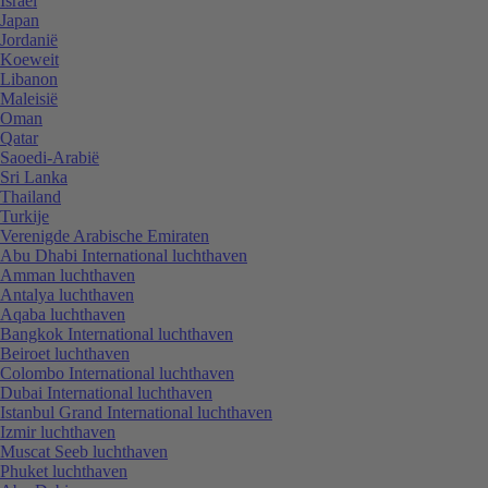
Israël
Japan
Jordanië
Koeweit
Libanon
Maleisië
Oman
Qatar
Saoedi-Arabië
Sri Lanka
Thailand
Turkije
Verenigde Arabische Emiraten
Abu Dhabi International luchthaven
Amman luchthaven
Antalya luchthaven
Aqaba luchthaven
Bangkok International luchthaven
Beiroet luchthaven
Colombo International luchthaven
Dubai International luchthaven
Istanbul Grand International luchthaven
Izmir luchthaven
Muscat Seeb luchthaven
Phuket luchthaven