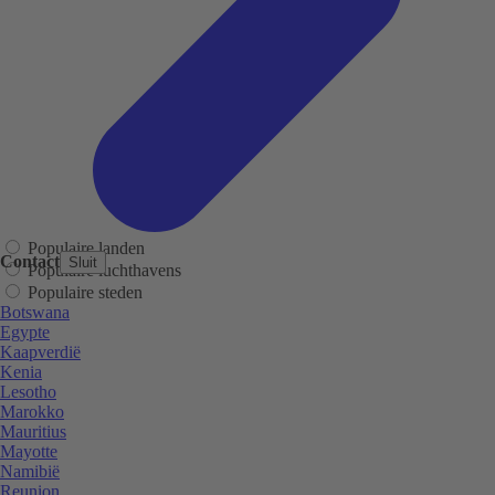
Populaire landen
Contact
Sluit
Populaire luchthavens
Populaire steden
Botswana
Egypte
Kaapverdië
Kenia
Lesotho
Marokko
Mauritius
Mayotte
Namibië
Reunion