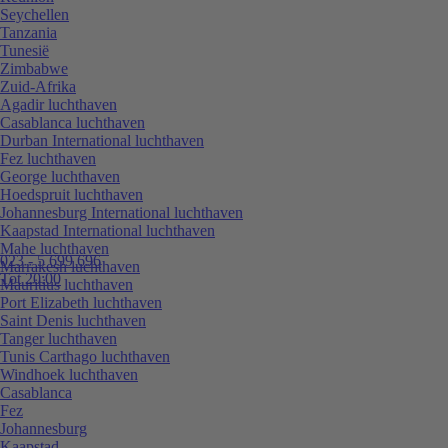
Seychellen
Tanzania
Tunesië
Zimbabwe
Zuid-Afrika
Agadir luchthaven
Casablanca luchthaven
Durban International luchthaven
Fez luchthaven
George luchthaven
Hoedspruit luchthaven
Johannesburg International luchthaven
Kaapstad International luchthaven
Mahe luchthaven
023 - 5 699 696
Marrakesh luchthaven
Tot 20:00
Mauritius luchthaven
Port Elizabeth luchthaven
Saint Denis luchthaven
Tanger luchthaven
Tunis Carthago luchthaven
Windhoek luchthaven
Casablanca
Fez
Johannesburg
Kaapstad