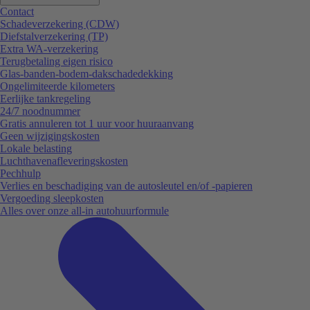
Contact
Schadeverzekering (CDW)
Diefstalverzekering (TP)
Extra WA-verzekering
Terugbetaling eigen risico
Glas-banden-bodem-dakschadedekking
Ongelimiteerde kilometers
Eerlijke tankregeling
24/7 noodnummer
Gratis annuleren tot 1 uur voor huuraanvang
Geen wijzigingskosten
Lokale belasting
Luchthavenafleveringskosten
Pechhulp
Verlies en beschadiging van de autosleutel en/of -papieren
Vergoeding sleepkosten
Alles over onze all-in autohuurformule