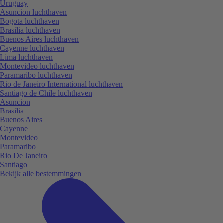
Uruguay
Asuncion luchthaven
Bogota luchthaven
Brasilia luchthaven
Buenos Aires luchthaven
Cayenne luchthaven
Lima luchthaven
Montevideo luchthaven
Paramaribo luchthaven
Rio de Janeiro International luchthaven
Santiago de Chile luchthaven
Asuncion
Brasilia
Buenos Aires
Cayenne
Montevideo
Paramaribo
Rio De Janeiro
Santiago
Bekijk alle bestemmingen