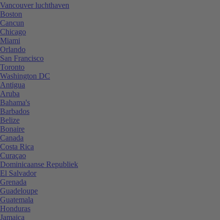
Vancouver luchthaven
Boston
Cancun
Chicago
Miami
Orlando
San Francisco
Toronto
Washington DC
Antigua
Aruba
Bahama's
Barbados
Belize
Bonaire
Canada
Costa Rica
Curaçao
Dominicaanse Republiek
El Salvador
Grenada
Guadeloupe
Guatemala
Honduras
Jamaica