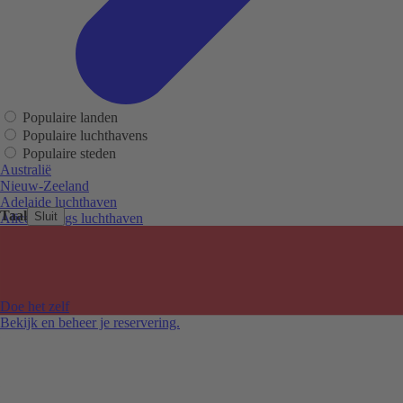
Populaire landen
Populaire luchthavens
Populaire steden
Australië
Nieuw-Zeeland
Adelaide luchthaven
Taal
Sluit
Alice Springs luchthaven
Auckland luchthaven
Cairns luchthaven
Christchurch luchthaven
Hobart luchthaven
Melbourne Tullamarine luchthaven
Doe het zelf
Perth luchthaven
Bekijk en beheer je reservering.
Sydney luchthaven
Auckland
Christchurch
Melbourne
Newcastle