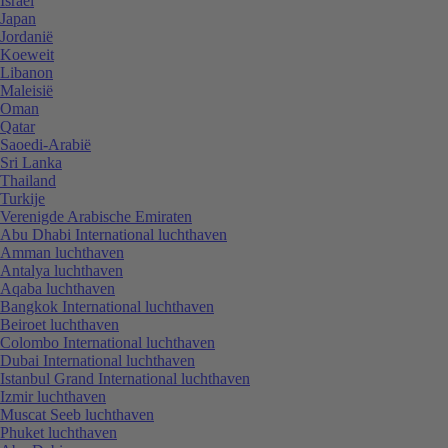
Israël
Japan
Jordanië
Koeweit
Libanon
Maleisië
Oman
Qatar
Saoedi-Arabië
Sri Lanka
Thailand
Turkije
Verenigde Arabische Emiraten
Abu Dhabi International luchthaven
Amman luchthaven
Antalya luchthaven
Aqaba luchthaven
Bangkok International luchthaven
Beiroet luchthaven
Colombo International luchthaven
Dubai International luchthaven
Istanbul Grand International luchthaven
Izmir luchthaven
Muscat Seeb luchthaven
Phuket luchthaven