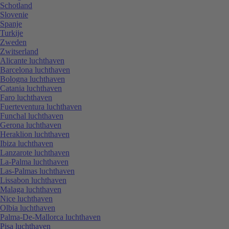
Schotland
Slovenie
Spanje
Turkije
Zweden
Zwitserland
Alicante luchthaven
Barcelona luchthaven
Bologna luchthaven
Catania luchthaven
Faro luchthaven
Fuerteventura luchthaven
Funchal luchthaven
Gerona luchthaven
Heraklion luchthaven
Ibiza luchthaven
Lanzarote luchthaven
La-Palma luchthaven
Las-Palmas luchthaven
Lissabon luchthaven
Malaga luchthaven
Nice luchthaven
Olbia luchthaven
Palma-De-Mallorca luchthaven
Pisa luchthaven