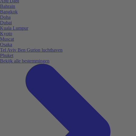
Abu Dabi
Bahrain
Bangkok
Doha
Dubai
Kuala Lumpur
Kyoto
Muscat
Osaka
Tel Aviv Ben Gurion luchthaven
Phuket
Bekijk alle bestemmingen