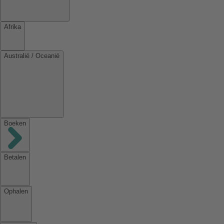
Afrika
Australië / Oceanië
Boeken
Betalen
Ophalen