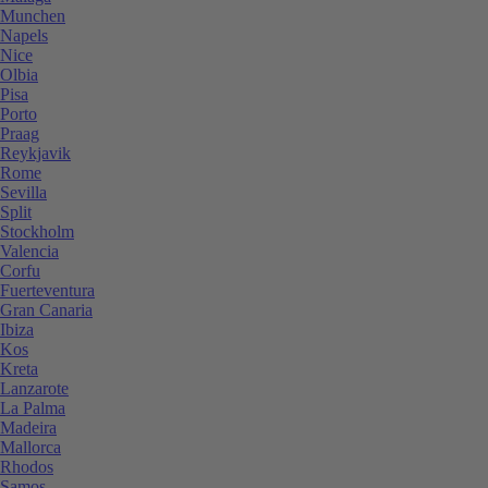
Munchen
Napels
Nice
Olbia
Pisa
Porto
Praag
Reykjavik
Rome
Sevilla
Split
Stockholm
Valencia
Corfu
Fuerteventura
Gran Canaria
Ibiza
Kos
Kreta
Lanzarote
La Palma
Madeira
Mallorca
Rhodos
Samos