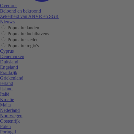
Over ons
Beloond en bekroond
Zekerheid van ANVR en SGR
Nieuws
Populaire landen
Populaire luchthavens
Populaire steden
Populaire regio's
Cyprus
Denemarken
Duitsland
Engeland
Frankrijk
Griekenland
Ierland
Ijsland
Italië
Kroatie
Malta
Nederland
Noorwegen
Oostenrijk
Polen
Portugal