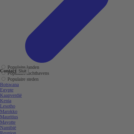
Populaire landen
Contact
Sluit
Populaire luchthavens
Populaire steden
Botswana
Egypte
Kaapverdië
Kenia
Lesotho
Marokko
Mauritius
Mayotte
Namibië
Reunion