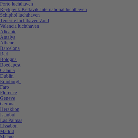
Porto luchthaven
Reykjavik-Keflavik-International luchthaven
Schiphol luchthaven
Tenerife luchthaven Zuid
Valencia luchthaven
Alicante
Antalya
Athene
Barcelona
Bari
Bologna
Boedapest
Catania
Dublin
Edinburgh
Faro
Florence
Geneve
Gerona
Heraklion
Istanbul
Las Palmas
Lissabon
Madrid
Malaga