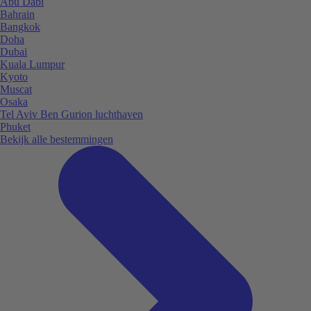
Abu Dabi
Bahrain
Bangkok
Doha
Dubai
Kuala Lumpur
Kyoto
Muscat
Osaka
Tel Aviv Ben Gurion luchthaven
Phuket
Bekijk alle bestemmingen