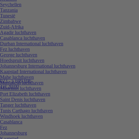
Seychellen
Tanzania
Tunesië
Zimbabwe
Zuid-Afrika
Agadir luchthaven
Casablanca luchthaven
Durban International luchthaven
Fez luchthaven
George luchthaven
Hoedspruit luchthaven
Johannesburg International luchthaven
Kaapstad International luchthaven
Mahe luchthaven
023 - 5 699 696
Marrakesh luchthaven
Tot 20:00
Mauritius luchthaven
Port Elizabeth luchthaven
Saint Denis luchthaven
Tanger luchthaven
Tunis Carthago luchthaven
Windhoek luchthaven
Casablanca
Fez
Johannesburg
Kaapstad