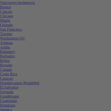
Vancouver luchthaven
Boston
Cancun
Chicago
Miami
Orlando
San Francisco
Toronto
Washington DC
Antigua
Aruba
Bahama's
Barbados
Belize
Bonaire
Canada
Costa Rica
Curaçao
Dominicaanse Republiek
El Salvador
Grenada
Guadeloupe
Guatemala
Honduras
Jamaica