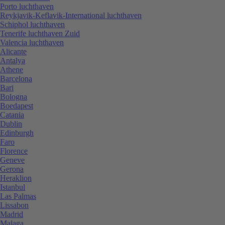
Porto luchthaven
Reykjavik-Keflavik-International luchthaven
Schiphol luchthaven
Tenerife luchthaven Zuid
Valencia luchthaven
Alicante
Antalya
Athene
Barcelona
Bari
Bologna
Boedapest
Catania
Dublin
Edinburgh
Faro
Florence
Geneve
Gerona
Heraklion
Istanbul
Las Palmas
Lissabon
Madrid
Malaga