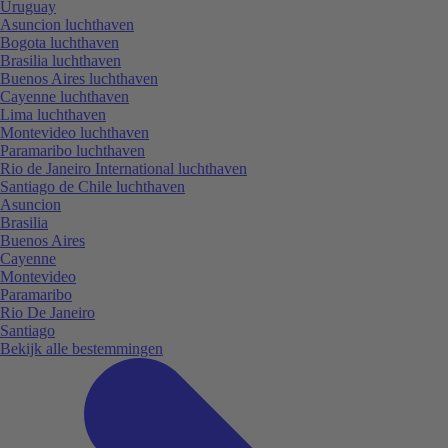
Uruguay
Asuncion luchthaven
Bogota luchthaven
Brasilia luchthaven
Buenos Aires luchthaven
Cayenne luchthaven
Lima luchthaven
Montevideo luchthaven
Paramaribo luchthaven
Rio de Janeiro International luchthaven
Santiago de Chile luchthaven
Asuncion
Brasilia
Buenos Aires
Cayenne
Montevideo
Paramaribo
Rio De Janeiro
Santiago
Bekijk alle bestemmingen