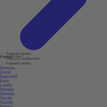
Populaire landen
Contact
Sluit
Populaire luchthavens
Populaire steden
Botswana
Egypte
Kaapverdië
Kenia
Lesotho
Marokko
Mauritius
Mayotte
Namibië
Reunion