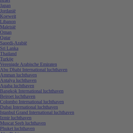
Israël
Japan
Jordanië
Koeweit
Libanon
Maleisië
Oman
Qatar
Saoedi-Arabië
Sri Lanka
Thailand
Turkije
Verenigde Arabische Emiraten
Abu Dhabi International luchthaven
Amman luchthaven
Antalya luchthaven
Aqaba luchthaven
Bangkok International luchthaven
Beiroet luchthaven
Colombo International luchthaven
Dubai International luchthaven
Istanbul Grand International luchthaven
Izmir luchthaven
Muscat Seeb luchthaven
Phuket luchthaven