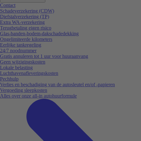
Contact
Schadeverzekering (CDW)
Diefstalverzekering (TP)
Extra WA-verzekering
Terugbetaling eigen risico
Glas-banden-bodem-dakschadedekking
Ongelimiteerde kilometers
Eerlijke tankregeling
24/7 noodnummer
Gratis annuleren tot 1 uur voor huuraanvang
Geen wijzigingskosten
Lokale belasting
Luchthavenafleveringskosten
Pechhulp
Verlies en beschadiging van de autosleutel en/of -papieren
Vergoeding sleepkosten
Alles over onze all-in autohuurformule