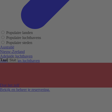
Populaire landen
Populaire luchthavens
Populaire steden
Australië
Nieuw-Zeeland
Adelaide luchthaven
Taal
Sluit
Alice Springs luchthaven
Auckland luchthaven
Cairns luchthaven
Christchurch luchthaven
Hobart luchthaven
Melbourne Tullamarine luchthaven
Doe het zelf
Perth luchthaven
Bekijk en beheer je reservering.
Sydney luchthaven
Auckland
Christchurch
Melbourne
Newcastle