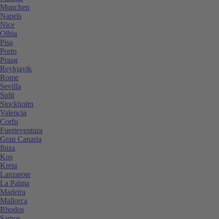
Munchen
Napels
Nice
Olbia
Pisa
Porto
Praag
Reykjavik
Rome
Sevilla
Split
Stockholm
Valencia
Corfu
Fuerteventura
Gran Canaria
Ibiza
Kos
Kreta
Lanzarote
La Palma
Madeira
Mallorca
Rhodos
Samos