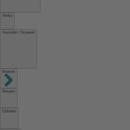
Afrika
Australië / Oceanië
Boeken
Betalen
Ophalen