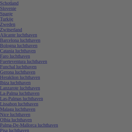
Schotland
Slovenie
Spanje
Turkije
Zweden
Zwitserland
Alicante luchthaven
Barcelona luchthaven
Bologna luchthaven
Catania luchthaven
Faro luchthaven
Fuerteventura luchthaven
Funchal luchthaven
Gerona luchthaven
Heraklion luchthaven
Ibiza luchthaven
Lanzarote luchthaven
La-Palma luchthaven
Las-Palmas luchthaven
Lissabon luchthaven
Malaga luchthaven
Nice luchthaven
Olbia luchthaven
Palma-De-Mallorca luchthaven
Pisa luchthaven