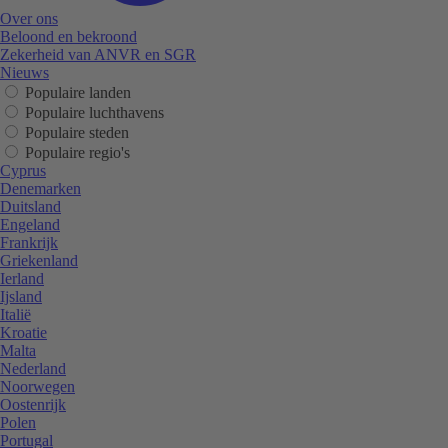
Over ons
Beloond en bekroond
Zekerheid van ANVR en SGR
Nieuws
Populaire landen
Populaire luchthavens
Populaire steden
Populaire regio's
Cyprus
Denemarken
Duitsland
Engeland
Frankrijk
Griekenland
Ierland
Ijsland
Italië
Kroatie
Malta
Nederland
Noorwegen
Oostenrijk
Polen
Portugal